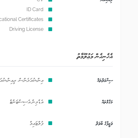
ID Card
ational Certificates
Driving License
އެހެނިހެން މަޢުލޫމާތު
ސިނާޢަތްތައް
އިންޝުއަރެންސް، ރީއިންޝުއަރެނ
މަޤާމްތައް
އެޑްމިން އެސިސްޓަންޓް
ވަޒީފާގެ ބާވަތް
ފުލްޓައިމް