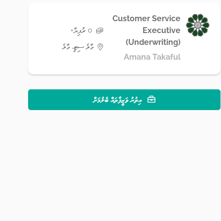
Customer Service
Executive
0 ރުފިޔާ+
(Underwriting)
މާލެ ސިޓީ، މާލެ
Amana Takaful
އިތުރު ވަޒީފާތައް ބެލުމަށް