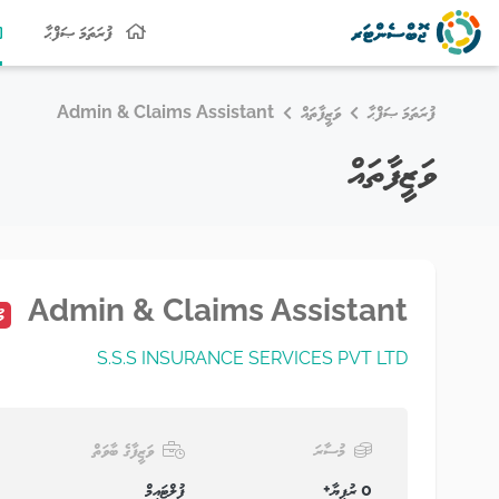
ފުރަތަމަ ޞަފްޙާ
ފުރަތަމަ ޞަފްޙާ
ވަޒީފާތައް
Admin & Claims Assistant
ވަޒީފާތައް
Admin & Claims Assistant
މު
S.S.S INSURANCE SERVICES PVT LTD
މުސާރަ
ވަޒީފާގެ ބާވަތް
0 ރުފިޔާ+
ފުލްޓައިމް