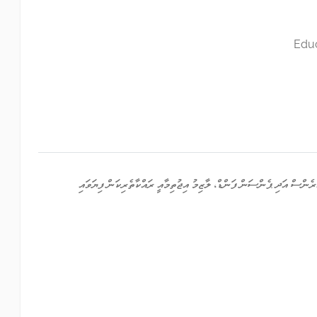
Educ
ްސް އަދި ޕެންސަން ފަންޑް، ލާޒިމު އިޖުތިމާއީ ރައްކާތެރިކަން ފިޔަވައި