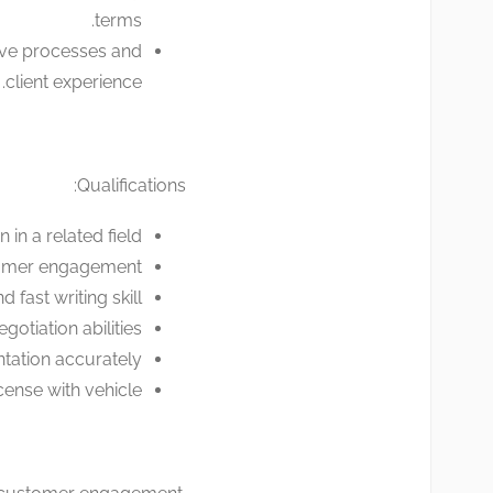
terms.
ove processes and
client experience.
Qualifications:
in a related field.
stomer engagement.
 fast writing skill.
tiation abilities.
tation accurately.
cense with vehicle.