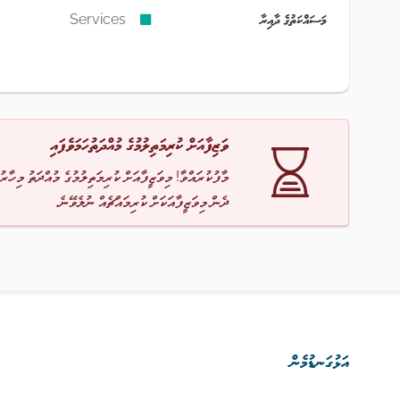
މަސައްކަތުގެ ދާއިރާ
Services
ވަޒިފާއަށް ކުރިމަތިލުމުގެ މުއްދަތުހަމަވެފައި
މާފުކުރައްވާ! މިވަޒީފާއަށް ކުރިމަތިލުމުގެ މުއްދަތު މިހާރު
ދެން މިވަޒީފާއަކަށް ކުރިމައްޗެއް ނުލެވޭނެ.
އަޅުގަނޑުމެން