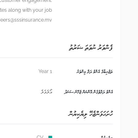
nd customer engagement.
tes along with your job
reers@sssinsurance.mv
ފެންވަރު ނުވަތަ ޝަރުތު
ތަޖުރިބާގެ އެންމެ ދަށް މިންވަރު
1 Year
އެންމެ ދަށްވެގެން އޮންނަން ޖެހޭނެ ސަނަދު
އޯލެވެލް
ހުށަހަޅަންޖެހޭ ލިޔެކިޔުން
ލިޔެކިޔުން
CV