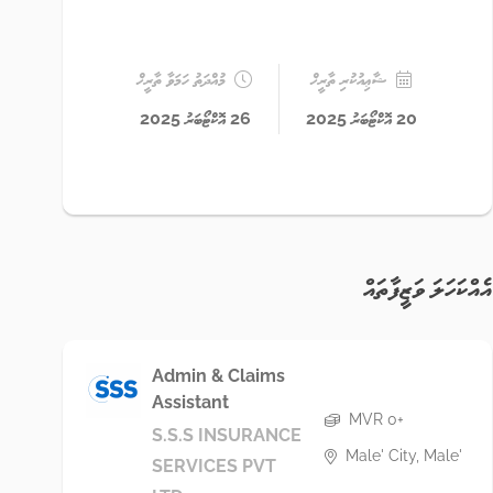
ޝާޢިއުކުރި ތާރީޚް
މުއްދަތު ހަމަވާ ތާރީޚް
20 އޮކްޓޯބަރު 2025
26 އޮކްޓޯބަރު 2025
އެއްކަހަލަ ވަޒީފާތައް
Admin & Claims
Assistant
MVR 0+
S.S.S INSURANCE
Male' City, Male'
SERVICES PVT