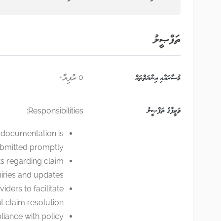
ތަފްޞީލު
މުސާރައާއި އިނާޔަތްތައް
0 ރުފިޔާ+
ވަޒީފާގެ ތަފްޞީލު
Responsibilities:
l documentation is
bmitted promptly.
ts regarding claim
iries and updates.
ders to facilitate
nt claim resolution.
liance with policy