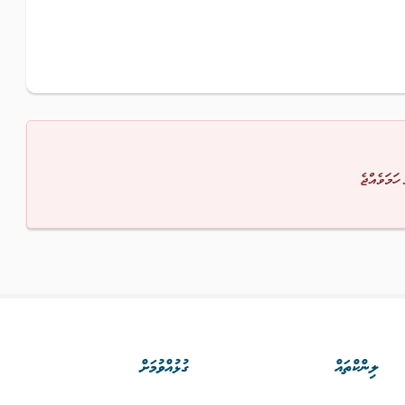
 ހަމަވެއްޖެ
ލިންކްތައް
ގުޅުއްވުމަށް