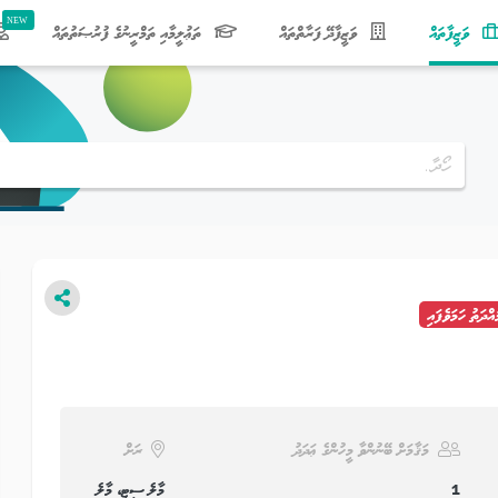
(current)
ވަޒީފާތައް
ވަޒީފާދޭ ފަރާތްތައް
ތަޢުލީމާއި ތަމްރީނުގެ ފުރުޞަތުތައް
އްދަތު ހަމަވެފައި
މަޤާމަށް ބޭނުންވާ މީހުންގެ ޢަދަދު
ރަށް
1
މާލެ ސިޓީ، މާލެ