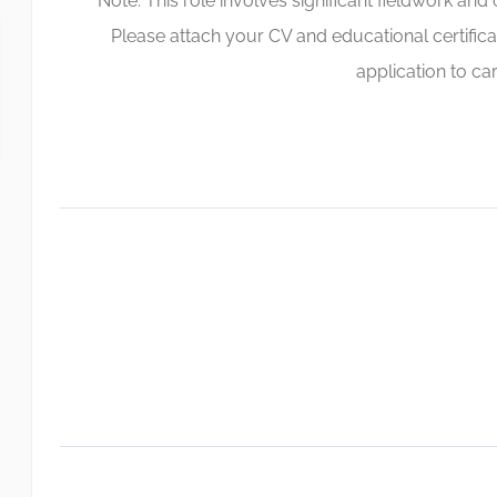
Note: This role involves significant fieldwork a
Please attach your CV and educational certifica
application to
ca