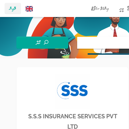
މީރީ
އިންކަމް ސަޕޯޓް
ލޮގިން
ހޯދާ
S.S.S INSURANCE SERVICES PVT
LTD