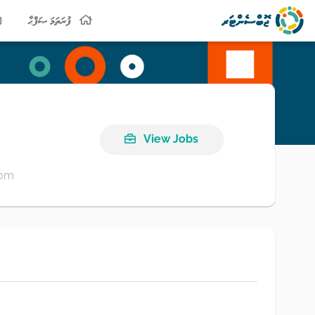
ފުރަތަމަ ޞަފްޙާ
View Jobs
com