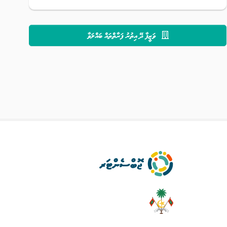
ވަޒީފާ ދޭ އިތުރު ފަރާތްތައް ބައްލަވާ