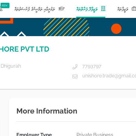
(current)
ވަޒީފާތައް
ވަޒީފާދޭ ފަރާތްތައް
ތަޢުލީމާއި ތަމްރީނުގެ ފުރުޞަތުތައް
HORE PVT LTD
 Dhigurah
7793797
unishore.trade@gmail.
More Information
Employer Type
Private Business