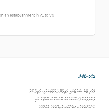
on an establishment in V1 to V6
އަޅުގަނޑުމެން
ޤައުމީ ޖޮބް ސެންޓަރަކީ ވަޒީފާދޭ ފަރާތްތަކަށާއި، ވަޒީފާ ހޯދާ
ފަރާތްތަކަށް ފަސޭހަކަމާއެކު ބޭނުންކޮށް، ރާއްޖޭގެ އެކި
ކަންކަޅުތަކުގައި ލިބެންހުރި ވަޒީފާތަކުގެ މަޢުލޫމާތު