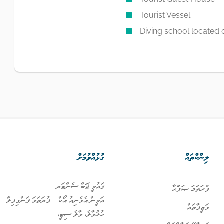
Tourist Vessel
Diving school located 
ލިންކްތައް
ގުޅުއްވުމަށް
ޤައުމީ ޖޮބް ސެންޓަރ
ފުރަތަމަ ޞަފްޙާ
އަމީން އެވެނިއު އޯކް - ފުރަތަމަ ފަންގިފިލާ
ވަޒީފާތައް
ހުޅުމާލެ، މާލެ ސިޓީ،