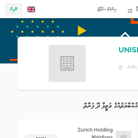
މީރީ
އިންކަމް ސަޕޯޓް
ލޮގިން
UNIS
Adh.
އެއްބާވަތެއްގެ ވަޒީފާ ދޭ ފަރާތް
Zurich Holding
Maldives