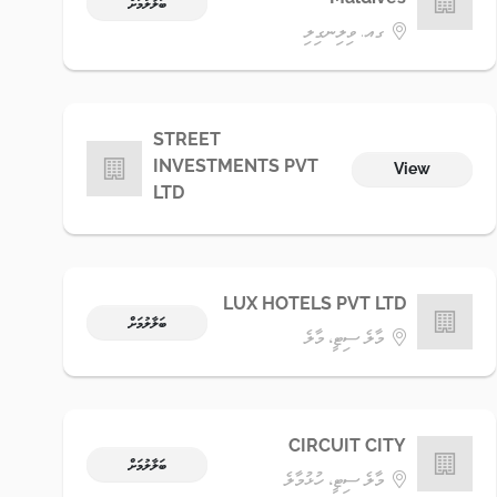
ބަލާލުމަށް
ގއ. ވިލިނގިލި
STREET
INVESTMENTS PVT
View
LTD
LUX HOTELS PVT LTD
ބަލާލުމަށް
މާލެ ސިޓީ، މާލެ
CIRCUIT CITY
ބަލާލުމަށް
މާލެ ސިޓީ، ހުޅުމާލެ