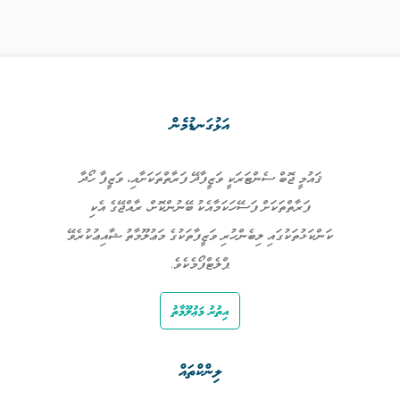
އަޅުގަނޑުމެން
ޤައުމީ ޖޮބް ސެންޓަރަކީ ވަޒީފާދޭ ފަރާތްތަކަށާއި، ވަޒީފާ ހޯދާ
ފަރާތްތަކަށް ފަސޭހަކަމާއެކު ބޭނުންކޮށް، ރާއްޖޭގެ އެކި
ކަންކަޅުތަކުގައި ލިބެންހުރި ވަޒީފާތަކުގެ މަޢުލޫމާތު ޝާއިޢުކުރެވޭ
ޕްލެޓްފޯމެކެވެ.
އިތުރު މަޢުލޫމާތު
ލިންކްތައް