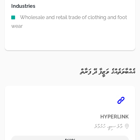
Industries
Wholesale and retail trade of clothing and foot
wear
އެއްބާވަތެއްގެ ވަޒީފާ ދޭ ފަރާތް
HYPERLINK
މާލެ ސިޓީ، ހުޅުމާލެ