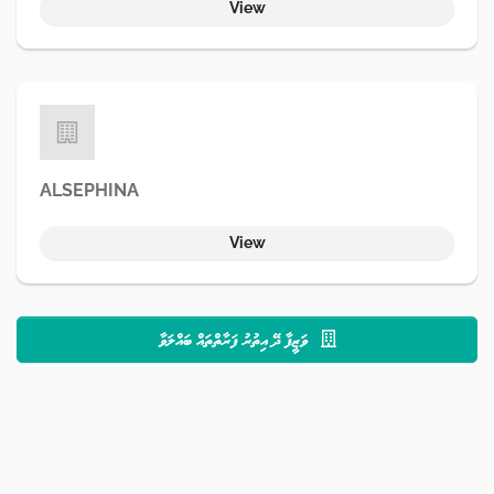
View
ALSEPHINA
View
ވަޒީފާ ދޭ އިތުރު ފަރާތްތައް ބައްލަވާ