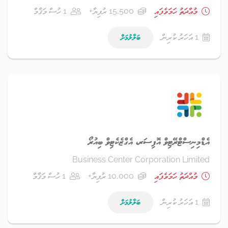
މުއްދަތު ހަމަވެފައި
15,500 ރުފިޔާ+
1 ހުސް މަޤާމް
1 އަހަރު ކުރިން
ބަލާލުމަށް
އެޑްމިނިސްޓްރޭޓިވް އޮފިސަރ، އެގްޒެކެޓިވް ބިއުރޯ
Business Center Corporation Limited
މުއްދަތު ހަމަވެފައި
10,000 ރުފިޔާ+
1 ހުސް މަޤާމް
1 އަހަރު ކުރިން
ބަލާލުމަށް