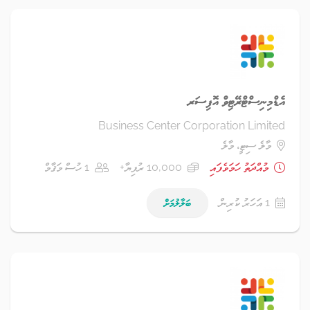
އެޑްމިނިސްޓްރޭޓިވް އޮފިސަރ
Business Center Corporation Limited
މާލެ ސިޓީ، މާލެ
މުއްދަތު ހަމަވެފައި
10,000 ރުފިޔާ+
1 ހުސް މަޤާމް
1 އަހަރު ކުރިން
ބަލާލުމަށް