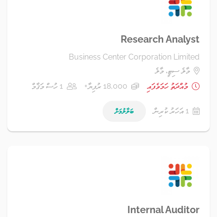
Research Analyst
Business Center Corporation Limited
މާލެ ސިޓީ، މާލެ
މުއްދަތު ހަމަވެފައި
18,000 ރުފިޔާ+
1 ހުސް މަޤާމް
1 އަހަރު ކުރިން
ބަލާލުމަށް
Internal Auditor