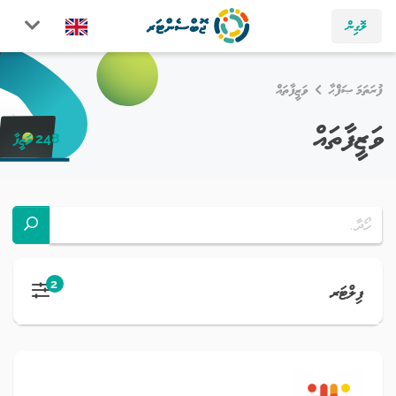
ލޮގިން
ފުރަތަމަ ޞަފްޙާ
ވަޒީފާތައް
ވަޒީފާތައް
248 ވަޒީފާ
2
ފިލްޓަރ