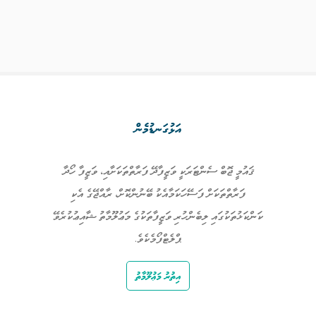
އަޅުގަނޑުމެން
ޤައުމީ ޖޮބް ސެންޓަރަކީ ވަޒީފާދޭ ފަރާތްތަކަށާއި، ވަޒީފާ ހޯދާ
ފަރާތްތަކަށް ފަސޭހަކަމާއެކު ބޭނުންކޮށް، ރާއްޖޭގެ އެކި
ކަންކަޅުތަކުގައި ލިބެންހުރި ވަޒީފާތަކުގެ މަޢުލޫމާތު ޝާއިޢުކުރެވޭ
ޕްލެޓްފޯމެކެވެ.
އިތުރު މަޢުލޫމާތު