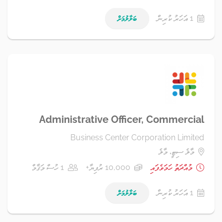
1 އަހަރު ކުރިން
ބަލާލުމަށް
Administrative Officer, Commercial
Business Center Corporation Limited
މާލެ ސިޓީ، މާލެ
މުއްދަތު ހަމަވެފައި
10,000 ރުފިޔާ+
1 ހުސް މަޤާމް
1 އަހަރު ކުރިން
ބަލާލުމަށް