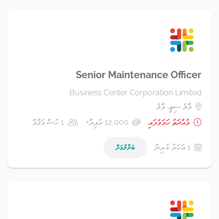
Senior Maintenance Officer
Business Center Corporation Limited
މާލެ ސިޓީ، މާލެ
މުއްދަތު ހަމަވެފައި
12,000 ރުފިޔާ+
1 ހުސް މަޤާމް
1 އަހަރު ކުރިން
ބަލާލުމަށް