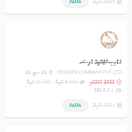
2 އަހަރު ކުރިން
ބަލާލުމަށް
އެޑްމިނިސްޓްރޭޓިވް އޮފިސަރ
HEIGHTS COMPANY PVT LTD
މާލެ ސިޓީ، މާލެ
މުއްދަތު ހަމަވެފައި
8,000 ރުފިޔާ - 10,000 ރުފިޔާ
1 ހުސް މަޤާމް
2 އަހަރު ކުރިން
ބަލާލުމަށް