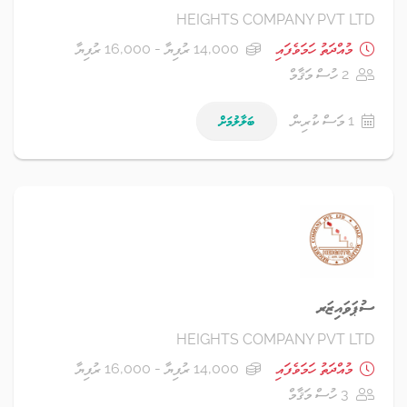
HEIGHTS COMPANY PVT LTD
މުއްދަތު ހަމަވެފައި
14,000 ރުފިޔާ - 16,000 ރުފިޔާ
2 ހުސް މަޤާމް
1 މަސް ކުރިން
ބަލާލުމަށް
ސުޕަވައިޒަރ
HEIGHTS COMPANY PVT LTD
މުއްދަތު ހަމަވެފައި
14,000 ރުފިޔާ - 16,000 ރުފިޔާ
3 ހުސް މަޤާމް