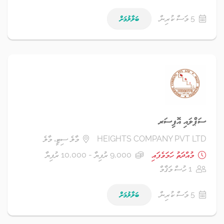
5 މަސް ކުރިން
ބަލާލުމަށް
ސަޕްލައި އޮފިސަރ
HEIGHTS COMPANY PVT LTD
މާލެ ސިޓީ، މާލެ
މުއްދަތު ހަމަވެފައި
9,000 ރުފިޔާ - 10,000 ރުފިޔާ
1 ހުސް މަޤާމް
5 މަސް ކުރިން
ބަލާލުމަށް