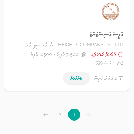
އޮފީސް އެސިސްޓެންޓް
HEIGHTS COMPANY PVT LTD
މާލެ ސިޓީ، މާލެ
މުއްދަތު ހަމަވެފައި
7,500 ރުފިޔާ - 8,500 ރުފިޔާ
1 ހުސް މަޤާމް
2 އަހަރު ކުރިން
ބަލާލުމަށް
2
1