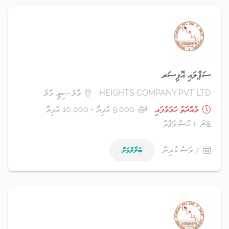
ސަޕްލައި އޮފިސަރ
HEIGHTS COMPANY PVT LTD
މާލެ ސިޓީ، މާލެ
މުއްދަތު ހަމަވެފައި
9,000 ރުފިޔާ - 10,000 ރުފިޔާ
1 ހުސް މަޤާމް
7 މަސް ކުރިން
ބަލާލުމަށް