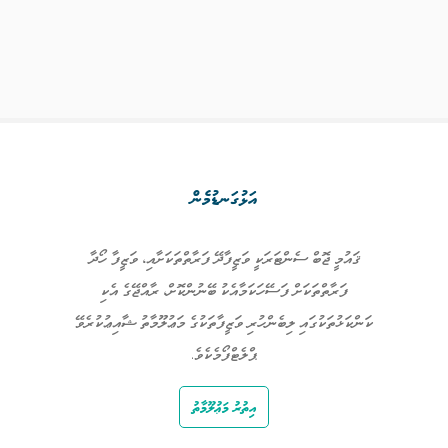
އަޅުގަނޑުމެން
ޤައުމީ ޖޮބް ސެންޓަރަކީ ވަޒީފާދޭ ފަރާތްތަކަށާއި، ވަޒީފާ ހޯދާ
ފަރާތްތަކަށް ފަސޭހަކަމާއެކު ބޭނުންކޮށް، ރާއްޖޭގެ އެކި
ކަންކަޅުތަކުގައި ލިބެންހުރި ވަޒީފާތަކުގެ މަޢުލޫމާތު ޝާއިޢުކުރެވޭ
ޕްލެޓްފޯމެކެވެ.
އިތުރު މަޢުލޫމާތު