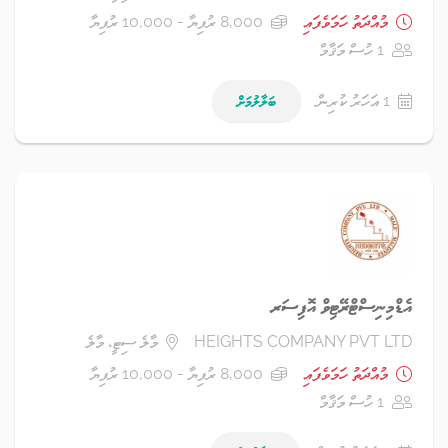
މުއްދަތު ހަމަވެފައި
8,000 ރުފިޔާ - 10,000 ރުފިޔާ
1 ހުސް މަޤާމް
1 އަހަރު ކުރިން
ބަލާލުމަށް
އެޑްމިނިސްޓްރޭޓިވް އޮފިސަރ
HEIGHTS COMPANY PVT LTD
މާލެ ސިޓީ، މާލެ
މުއްދަތު ހަމަވެފައި
8,000 ރުފިޔާ - 10,000 ރުފިޔާ
1 ހުސް މަޤާމް