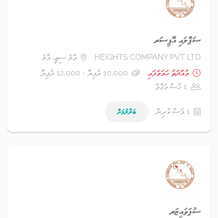
ސަޕްލައި އޮފިސަރ
HEIGHTS COMPANY PVT LTD
މާލެ ސިޓީ، މާލެ
މުއްދަތު ހަމަވެފައި
10,000 ރުފިޔާ - 12,000 ރުފިޔާ
1 ހުސް މަޤާމް
1 މަސް ކުރިން
ބަލާލުމަށް
ސުޕަވައިޒަރ