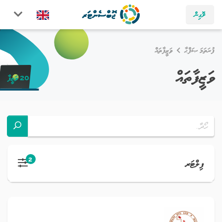
ލޮގިން
ފުރަތަމަ ޞަފްޙާ
ވަޒީފާތައް
ވަޒީފާތައް
20 ވަޒީފާ
2
ފިލްޓަރ