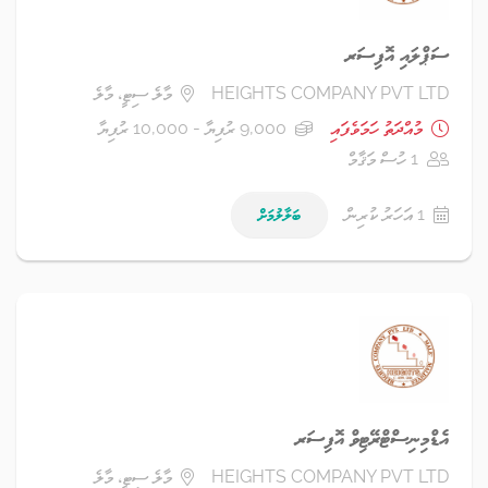
ސަޕްލައި އޮފިސަރ
HEIGHTS COMPANY PVT LTD
މާލެ ސިޓީ، މާލެ
މުއްދަތު ހަމަވެފައި
9,000 ރުފިޔާ - 10,000 ރުފިޔާ
1 ހުސް މަޤާމް
1 އަހަރު ކުރިން
ބަލާލުމަށް
އެޑްމިނިސްޓްރޭޓިވް އޮފިސަރ
HEIGHTS COMPANY PVT LTD
މާލެ ސިޓީ، މާލެ