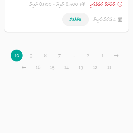
މުއްދަތު ހަމަވެފައި
8,500 ރުފިޔާ - 8,900 ރުފިޔާ
4 އަހަރު ކުރިން
ބަލާލުމަށް
10
9
8
7
...
2
1
16
15
14
13
12
11