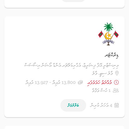
ޑިރެކްޓަރ
މިނިސްޓްރީ އޮފް ފިޝަރީޒް، އެގްރިކަލްޗަރ އެންޑް އޯޝަން ރިސޯސަސް
މާލެ ސިޓީ، މާލެ
މުއްދަތު ހަމަވެފައި
13,800 ރުފިޔާ - 13,927 ރުފިޔާ
1 ހުސް މަޤާމް
4 އަހަރު ކުރިން
ބަލާލުމަށް