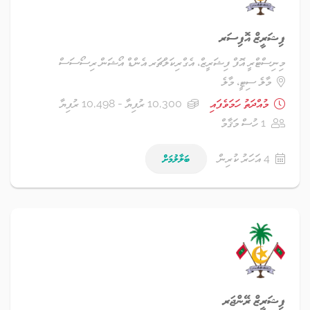
ފިޝަރީޒް އޮފިސަރ
މިނިސްޓްރީ އޮފް ފިޝަރީޒް، އެގްރިކަލްޗަރ އެންޑް އޯޝަން ރިސޯސަސް
މާލެ ސިޓީ، މާލެ
މުއްދަތު ހަމަވެފައި
10,300 ރުފިޔާ - 10,498 ރުފިޔާ
1 ހުސް މަޤާމް
4 އަހަރު ކުރިން
ބަލާލުމަށް
ފިޝަރީޒް ރޭންޖަރ