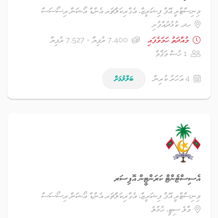
މިނިސްޓްރީ އޮފް ފިޝަރީޒް، އެގްރިކަލްޗަރ އެންޑް އޯޝަން ރިސޯސަސް
ހދ. ކުޅުދުއްފުށި
މުއްދަތު ހަމަވެފައި
7,400 ރުފިޔާ - 7,527 ރުފިޔާ
1 ހުސް މަޤާމް
4 އަހަރު ކުރިން
ބަލާލުމަށް
އެސިސްޓެންޓް ކަރަންޓީން އޮފިސަރ
މިނިސްޓްރީ އޮފް ފިޝަރީޒް، އެގްރިކަލްޗަރ އެންޑް އޯޝަން ރިސޯސަސް
މާލެ ސިޓީ، ހުޅުލެ