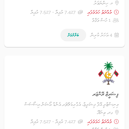
ޅ. ހިންނަވަރު
މުއްދަތު ހަމަވެފައި
7,427 ރުފިޔާ - 7,527 ރުފިޔާ
1 ހުސް މަޤާމް
4 އަހަރު ކުރިން
ބަލާލުމަށް
ފިޝަރީޒް ރޭންޖަރ
މިނިސްޓްރީ އޮފް ފިޝަރީޒް، އެގްރިކަލްޗަރ އެންޑް އޯޝަން ރިސޯސަސް
ގދ. ތިނަދޫ
މުއްދަތު ހަމަވެފައި
7,427 ރުފިޔާ - 7,527 ރުފިޔާ