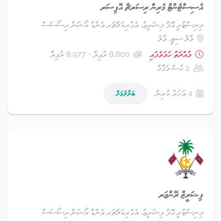
އެސިސްޓެންޓް މެރިން ރިސަރޗް އޮފިސަރ
މިނިސްޓްރީ އޮފް ފިޝަރީޒް، އެގްރިކަލްޗަރ އެންޑް އޯޝަން ރިސޯސަސް
މާލެ ސިޓީ، މާލެ
މުއްދަތު ހަމަވެފައި
8,800 ރުފިޔާ - 8,977 ރުފިޔާ
2 ހުސް މަޤާމް
4 އަހަރު ކުރިން
ބަލާލުމަށް
ފިޝަރީޒް ރޭންޖަރ
މިނިސްޓްރީ އޮފް ފިޝަރީޒް، އެގްރިކަލްޗަރ އެންޑް އޯޝަން ރިސޯސަސް