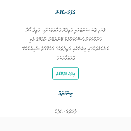
އަޅުގަނޑުމެން
ޤައުމީ ޖޮބް ސެންޓަރަކީ ވަޒީފާދޭ ފަރާތްތަކަށާއި، ވަޒީފާ ހޯދާ
ފަރާތްތަކަށް ފަސޭހަކަމާއެކު ބޭނުންކޮށް، ރާއްޖޭގެ އެކި
ކަންކަޅުތަކުގައި ލިބެންހުރި ވަޒީފާތަކުގެ މަޢުލޫމާތު ޝާއިޢުކުރެވޭ
ޕްލެޓްފޯމެކެވެ.
އިތުރު މަޢުލޫމާތު
ލިންކްތައް
ފުރަތަމަ ޞަފްޙާ
ވަޒީފާތައް