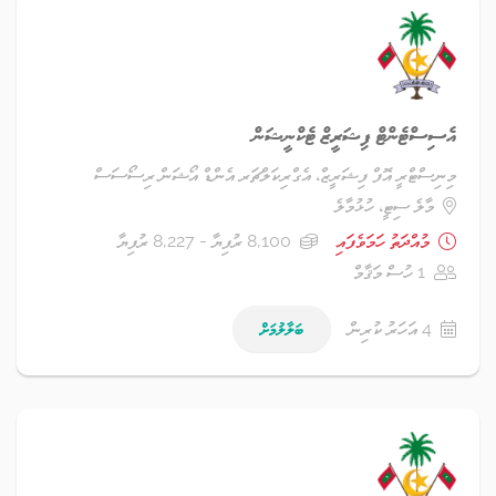
އެސިސްޓެންޓް ފިޝަރީޒް ޓެކްނީޝަން
މިނިސްޓްރީ އޮފް ފިޝަރީޒް، އެގްރިކަލްޗަރ އެންޑް އޯޝަން ރިސޯސަސް
މާލެ ސިޓީ، ހުޅުމާލެ
މުއްދަތު ހަމަވެފައި
8,100 ރުފިޔާ - 8,227 ރުފިޔާ
1 ހުސް މަޤާމް
4 އަހަރު ކުރިން
ބަލާލުމަށް