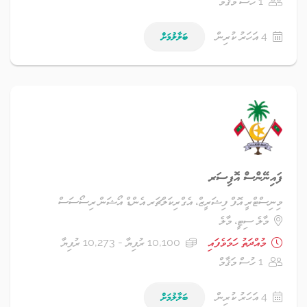
1 ހުސް މަޤާމް
4 އަހަރު ކުރިން
ބަލާލުމަށް
ފައިނޭންސް އޮފިސަރ
މިނިސްޓްރީ އޮފް ފިޝަރީޒް، އެގްރިކަލްޗަރ އެންޑް އޯޝަން ރިސޯސަސް
މާލެ ސިޓީ، މާލެ
މުއްދަތު ހަމަވެފައި
10,100 ރުފިޔާ - 10,273 ރުފިޔާ
1 ހުސް މަޤާމް
4 އަހަރު ކުރިން
ބަލާލުމަށް