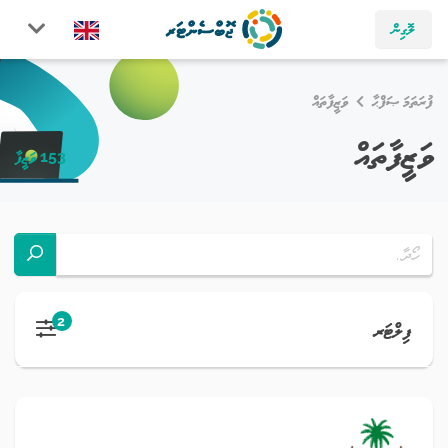
ލޮގިން
ފުރަތަމަ ޞަފްޙާ
ވަޒީފާތައް
ވަޒީފާތައް
153 ވަޒީފާ
2
ފިލްޓަރ