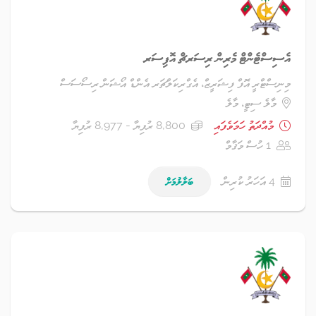
އެސިސްޓެންޓް މެރިން ރިސަރޗް އޮފިސަރ
މިނިސްޓްރީ އޮފް ފިޝަރީޒް، އެގްރިކަލްޗަރ އެންޑް އޯޝަން ރިސޯސަސް
މާލެ ސިޓީ، މާލެ
މުއްދަތު ހަމަވެފައި
8,800 ރުފިޔާ - 8,977 ރުފިޔާ
1 ހުސް މަޤާމް
4 އަހަރު ކުރިން
ބަލާލުމަށް