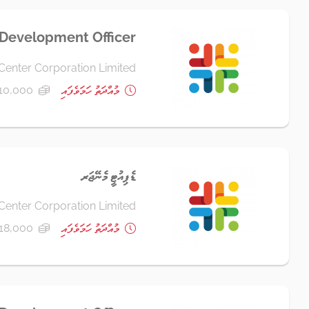
 Development Officer
Center Corporation Limited
މުއްދަތު ހަމަވެފައި
10,000 ރުފިޔާ+
ޑެޕިއުޓީ މެނޭޖަރ
Center Corporation Limited
މުއްދަތު ހަމަވެފައި
18,000 ރުފިޔާ+