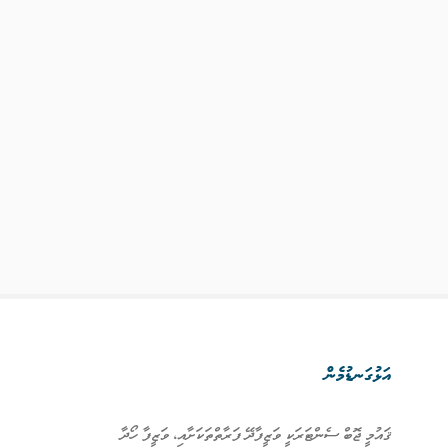
އަޅުގަނޑުމެން
ޤައުމީ ޖޮބް ސެންޓަރަކީ ވަޒީފާދޭ ފަރާތްތަކަށާއި، ވަޒީފާ ހޯދާ