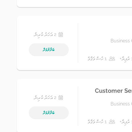
2 އަހަރު ކުރިން
Business 
ބަލާލުމަށް
1 ހުސް މަޤާމް
Customer Ser
2 އަހަރު ކުރިން
Business 
ބަލާލުމަށް
1 ހުސް މަޤާމް