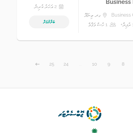
Business
2 އަހަރު ކުރިން
Business 
ގދ. ތިނަދޫ
ބަލާލުމަށް
1 ހުސް މަޤާމް
25
24
...
10
9
8