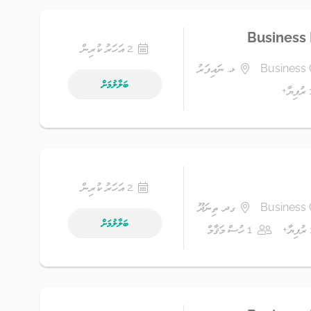
Business
2 އަހަރު ކުރިން
Business 
ޅ. ނައިފަރު
ބަލާލުމަށް
2 އަހަރު ކުރިން
Business 
ގދ. ތިނަދޫ
ބަލާލުމަށް
1 ހުސް މަޤާމް