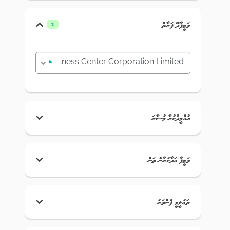
ވަޒީފާދޭ ފަރާތް
1
×
Business Center Corporation Limited
އުއްމީދުކުރާ މުސާރަ
ވަޒީފާ އަދާކުރާނެ ތަން
ތަޢުލީމީ ފެންވަރު