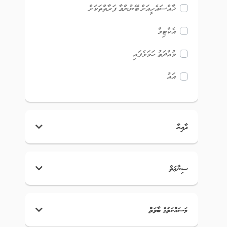
ޚާއްސައެހީއަށް ބޭނުންވާ ފަރާތްތަކަށް
އެކްޓިވް
މުއްދަތު ހަމަވެފައި
އައު
ދާއިރާ
ސިނާޢަތް
މަސައްކަތުގެ ބާވަތް