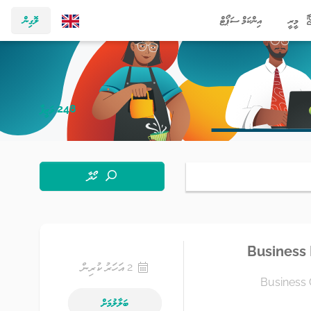
މީރީ
އިންކަމް ސަޕޯޓް
ލޮގިން
248 ވަޒީފާ
ހޯދާ
Business
2 އަހަރު ކުރިން
Business 
ބަލާލުމަށް