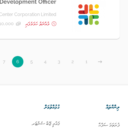
 Development Officer
Center Corporation Limited
މުއްދަތު ހަމަވެފައި
10,000 ރުފިޔާ+
7
6
5
4
3
2
1
ލިންކްތައް
ގުޅުއްވުމަށް
ޤައުމީ ޖޮބް ސެންޓަރ
ފުރަތަމަ ޞަފްޙާ