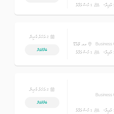
1 ހުސް މަޤާމް
2 އަހަރު ކުރިން
Business 
އއ. ތޮއްޑޫ
ބަލާލުމަށް
1 ހުސް މަޤާމް
2 އަހަރު ކުރިން
Business 
ބަލާލުމަށް
1 ހުސް މަޤާމް