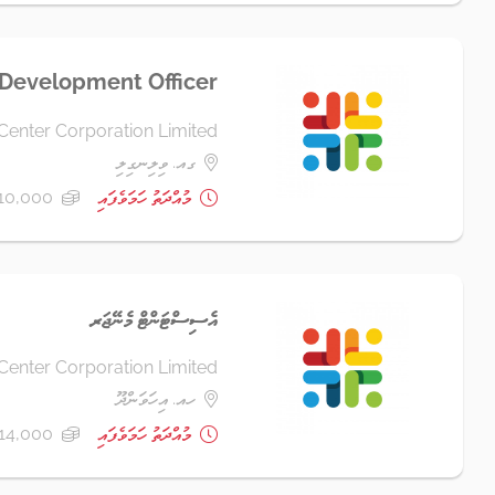
 Development Officer
Center Corporation Limited
ގއ. ވިލިނގިލި
މުއްދަތު ހަމަވެފައި
10,000 ރުފިޔާ+
އެސިސްޓަންޓް މެނޭޖަރ
Center Corporation Limited
ހއ. އިހަވަންދޫ
މުއްދަތު ހަމަވެފައި
14,000 ރުފިޔާ+