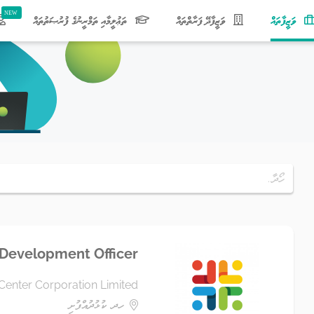
(current)
ވަޒީފާތައް
ވަޒީފާދޭ ފަރާތްތައް
ތަޢުލީމާއި ތަމްރީނުގެ ފުރުޞަތުތައް
 Development Officer
Center Corporation Limited
ހދ. ކުޅުދުއްފުށި