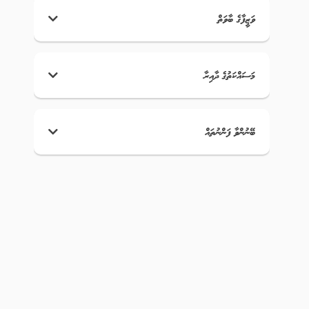
ވަޒީފާގެ ބާވަތް
މަސައްކަތުގެ ދާއިރާ
ބޭނުންވާ ފަންނުތައް