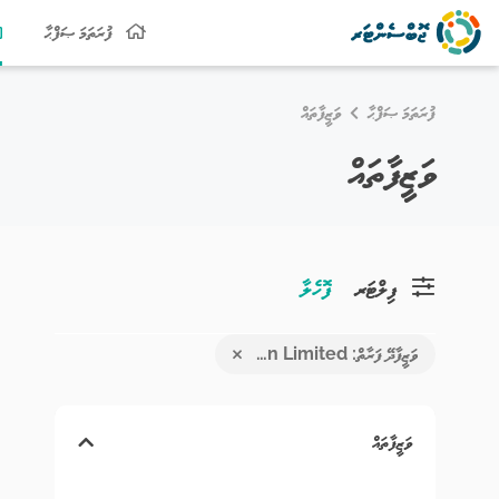
ފުރަތަމަ ޞަފްޙާ
ފުރަތަމަ ޞަފްޙާ
ވަޒީފާތައް
ވަޒީފާތައް
ފިލްޓަރ
ފޮހެލާ
ވަޒީފާދޭ ފަރާތް: Business Center Corporation Limited
ވަޒީފާތައް