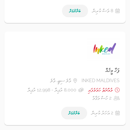
8 މަސް ކުރިން
ބަލާލުމަށް
ފަހާ މީހެއް
INKED MALDIVES
މާލެ ސިޓީ، މާލެ
މުއްދަތު ހަމަވެފައި
8,000 ރުފިޔާ - 12,998 ރުފިޔާ
2 ހުސް މަޤާމް
2 އަހަރު ކުރިން
ބަލާލުމަށް