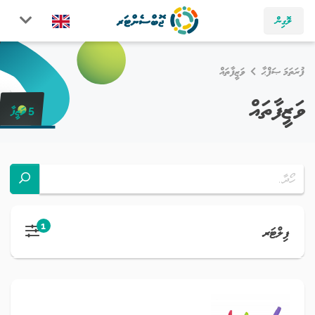
ލޮގިން
ފުރަތަމަ ޞަފްޙާ
ވަޒީފާތައް
ވަޒީފާތައް
5 ވަޒީފާ
1
ފިލްޓަރ