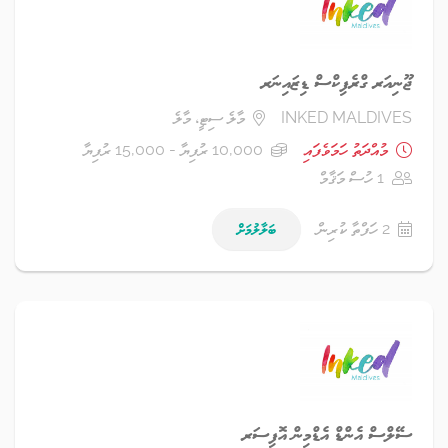
ޖޫނިއަރ ގްރެފިކްސް ޑިޒައިނަރ
INKED MALDIVES
މާލެ ސިޓީ، މާލެ
މުއްދަތު ހަމަވެފައި
10,000 ރުފިޔާ - 15,000 ރުފިޔާ
1 ހުސް މަޤާމް
2 ހަފްތާ ކުރިން
ބަލާލުމަށް
ސޭލްސް އެންޑް އެޑްމިން އޮފިސަރ