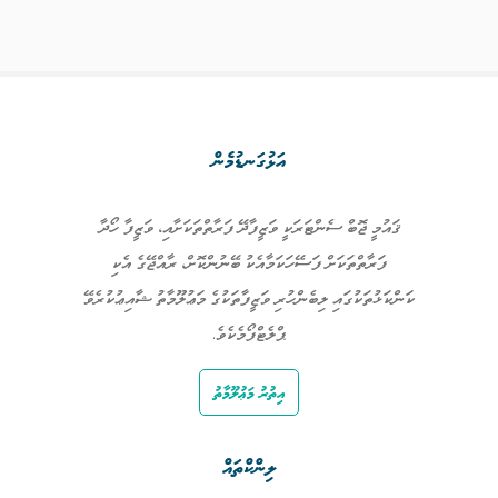
އަޅުގަނޑުމެން
ޤައުމީ ޖޮބް ސެންޓަރަކީ ވަޒީފާދޭ ފަރާތްތަކަށާއި، ވަޒީފާ ހޯދާ
ފަރާތްތަކަށް ފަސޭހަކަމާއެކު ބޭނުންކޮށް، ރާއްޖޭގެ އެކި
ކަންކަޅުތަކުގައި ލިބެންހުރި ވަޒީފާތަކުގެ މަޢުލޫމާތު ޝާއިޢުކުރެވޭ
ޕްލެޓްފޯމެކެވެ.
އިތުރު މަޢުލޫމާތު
ލިންކްތައް