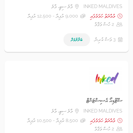
INKED MALDIVES
މާލެ ސިޓީ، މާލެ
މުއްދަތު ހަމަވެފައި
9,000 ރުފިޔާ - 12,500 ރުފިޔާ
2 ހުސް މަޤާމް
3 މަސް ކުރިން
ބަލާލުމަށް
ސްޓޫޑިއޯ އެސިސްޓަންޓް
INKED MALDIVES
މާލެ ސިޓީ، މާލެ
މުއްދަތު ހަމަވެފައި
8,500 ރުފިޔާ - 10,500 ރުފިޔާ
2 ހުސް މަޤާމް