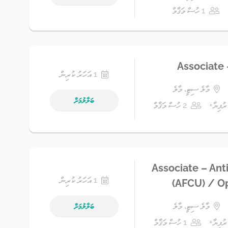
1 ހުސް މަޤާމް
Associate 
1 އަހަރު ކުރިން
މާލެ ސިޓީ، މާލެ
ބަލާލުމަށް
2 ހުސް މަޤާމް
Associate – Anti
1 އަހަރު ކުރިން
(AFCU) / O
މާލެ ސިޓީ، މާލެ
ބަލާލުމަށް
1 ހުސް މަޤާމް