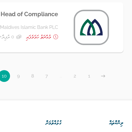
 Head of Compliance
Maldives Islamic Bank PLC
މުއްދަތު ހަމަވެފައި
0 ރުފިޔާ+
10
9
8
7
...
2
1
ލިންކްތައް
ގުޅުއްވުމަށް