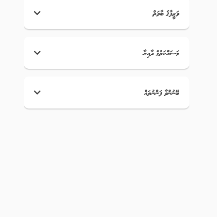
ވަޒީފާގެ ބާވަތް
މަސައްކަތުގެ ދާއިރާ
ބޭނުންވާ ފަންނުތައް