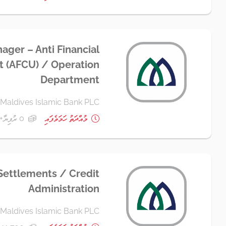
ager – Anti Financial
t (AFCU) / Operation
Department
Maldives Islamic Bank PLC
މުއްދަތު ހަމަވެފައި
0 ރުފިޔާ+
Settlements / Credit
Administration
Maldives Islamic Bank PLC