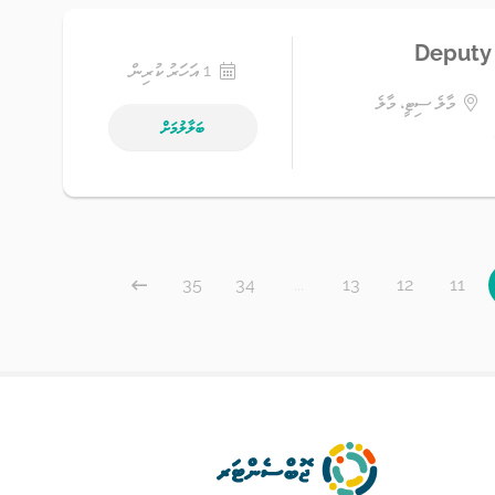
Deputy
1 އަހަރު ކުރިން
މާލެ ސިޓީ، މާލެ
ބަލާލުމަށް
35
34
...
13
12
11