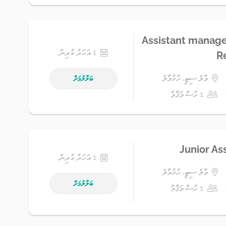
Assistant manage
1 އަހަރު ކުރިން
Re
މާލެ ސިޓީ، ހުޅުމާލެ
ބަލާލުމަށް
1 ހުސް މަޤާމް
Junior As
1 އަހަރު ކުރިން
މާލެ ސިޓީ، ހުޅުމާލެ
ބަލާލުމަށް
1 ހުސް މަޤާމް