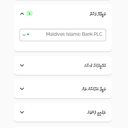
ވަޒީފާދޭ ފަރާތް
1
×
Maldives Islamic Bank PLC
އުއްމީދުކުރާ މުސާރަ
ވަޒީފާ އަދާކުރާނެ ތަން
ތަޢުލީމީ ފެންވަރު