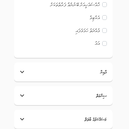
ޚާއްސައެހީއަށް ބޭނުންވާ ފަރާތްތަކަށް
އެކްޓިވް
މުއްދަތު ހަމަވެފައި
އައު
ދާއިރާ
ސިނާޢަތް
މަސައްކަތުގެ ބާވަތް