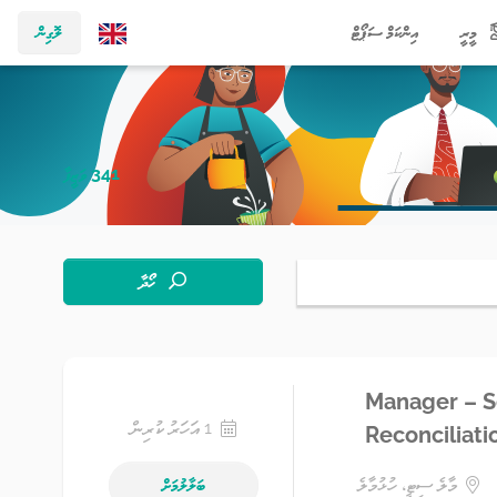
މީރީ
އިންކަމް ސަޕޯޓް
ލޮގިން
341 ވަޒީފާ
ހޯދާ
Manager – S
1 އަހަރު ކުރިން
Reconciliati
މާލެ ސިޓީ، ހުޅުމާލެ
ބަލާލުމަށް