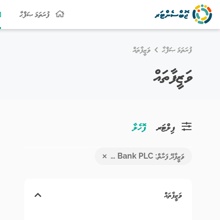
ފުރަތަމަ ޞަފްޙާ
ފުރަތަމަ ޞަފްޙާ
ވަޒީފާތައް
ވަޒީފާތައް
ފިލްޓަރ
ފޮހެލާ
ވަޒީފާދޭ ފަރާތް: Maldives Islamic Bank PLC
ވަޒީފާތައް