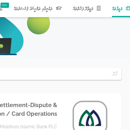
(current)
ވަޒީފާތައް
ވަޒީފާދޭ ފަރާތްތައް
ތަޢުލީމާއި ތަމްރީނުގެ ފުރުޞަތުތައް
ettlement-Dispute &
on / Card Operations
Maldives Islamic Bank PLC