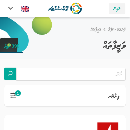
ލޮގިން
ފުރަތަމަ ޞަފްޙާ
ވަޒީފާތައް
ވަޒީފާތައް
395 ވަޒީފާ
1
ފިލްޓަރ