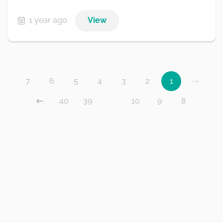
1 year ago
View
7
6
5
4
3
2
1
40
39
...
10
9
8