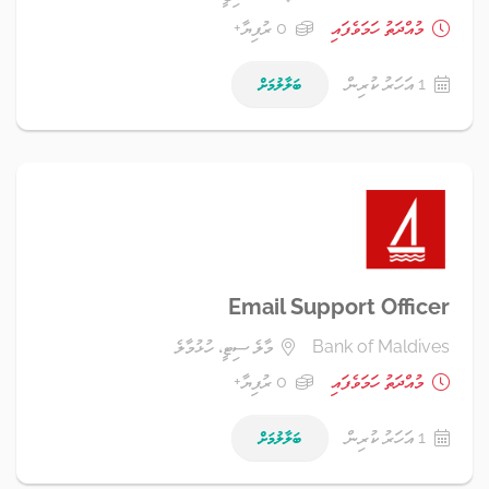
މުއްދަތު ހަމަވެފައި
0 ރުފިޔާ+
1 އަހަރު ކުރިން
ބަލާލުމަށް
Email Support Officer
Bank of Maldives
މާލެ ސިޓީ، ހުޅުމާލެ
މުއްދަތު ހަމަވެފައި
0 ރުފިޔާ+
1 އަހަރު ކުރިން
ބަލާލުމަށް