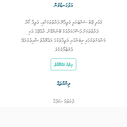
އަޅުގަނޑުމެން
ޤައުމީ ޖޮބް ސެންޓަރަކީ ވަޒީފާދޭ ފަރާތްތަކަށާއި، ވަޒީފާ ހޯދާ
ފަރާތްތަކަށް ފަސޭހަކަމާއެކު ބޭނުންކޮށް، ރާއްޖޭގެ އެކި
ކަންކަޅުތަކުގައި ލިބެންހުރި ވަޒީފާތަކުގެ މަޢުލޫމާތު ޝާއިޢުކުރެވޭ
ޕްލެޓްފޯމެކެވެ.
އިތުރު މަޢުލޫމާތު
ލިންކްތައް
ފުރަތަމަ ޞަފްޙާ
ވަޒީފާތައް
ވަޒީފާދޭ ފަރާތްތައް