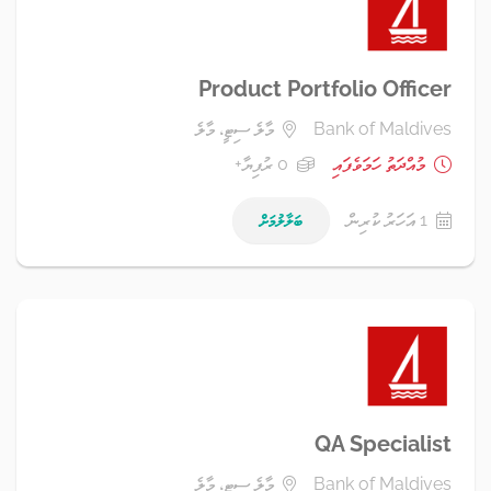
Product Portfolio Officer
Bank of Maldives
މާލެ ސިޓީ، މާލެ
މުއްދަތު ހަމަވެފައި
0 ރުފިޔާ+
1 އަހަރު ކުރިން
ބަލާލުމަށް
QA Specialist
Bank of Maldives
މާލެ ސިޓީ، މާލެ