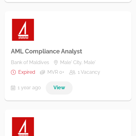
AML Compliance Analyst
Bank of Maldives
Male' City, Male'
Expired
MVR 0+
1 Vacancy
1 year ago
View