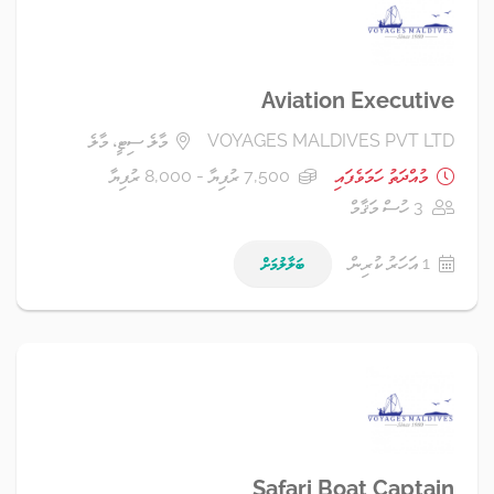
Aviation Executive
VOYAGES MALDIVES PVT LTD
މާލެ ސިޓީ، މާލެ
މުއްދަތު ހަމަވެފައި
7,500 ރުފިޔާ - 8,000 ރުފިޔާ
3 ހުސް މަޤާމް
1 އަހަރު ކުރިން
ބަލާލުމަށް
Safari Boat Captain