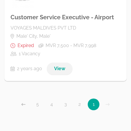
Customer Service Executive - Airport
VOYAGES MALDIVES PVT LTD
Male' City, Male'
Expired
MVR 7,500 - MVR 7,998
1 Vacancy
2 years ago
View
5
4
3
2
1