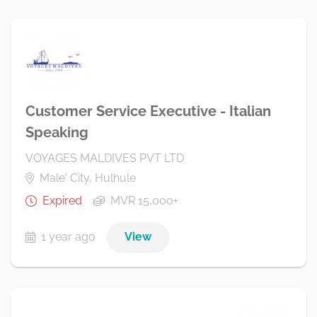
Customer Service Executive - Italian
Speaking
VOYAGES MALDIVES PVT LTD
Male' City, Hulhule
Expired
MVR 15,000+
1 year ago
View