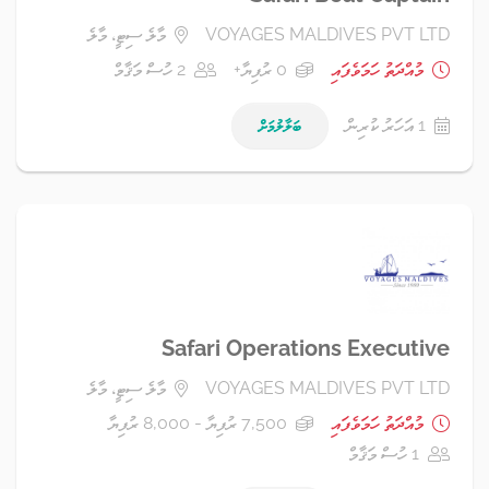
VOYAGES MALDIVES PVT LTD
މާލެ ސިޓީ، މާލެ
މުއްދަތު ހަމަވެފައި
0 ރުފިޔާ+
2 ހުސް މަޤާމް
1 އަހަރު ކުރިން
ބަލާލުމަށް
Safari Operations Executive
VOYAGES MALDIVES PVT LTD
މާލެ ސިޓީ، މާލެ
މުއްދަތު ހަމަވެފައި
7,500 ރުފިޔާ - 8,000 ރުފިޔާ
1 ހުސް މަޤާމް