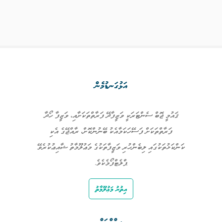
އަޅުގަނޑުމެން
ޤައުމީ ޖޮބް ސެންޓަރަކީ ވަޒީފާދޭ ފަރާތްތަކަށާއި، ވަޒީފާ ހޯދާ
ފަރާތްތަކަށް ފަސޭހަކަމާއެކު ބޭނުންކޮށް، ރާއްޖޭގެ އެކި
ކަންކަޅުތަކުގައި ލިބެންހުރި ވަޒީފާތަކުގެ މަޢުލޫމާތު ޝާއިޢުކުރެވޭ
ޕްލެޓްފޯމެކެވެ.
އިތުރު މަޢުލޫމާތު
ލިންކްތައް