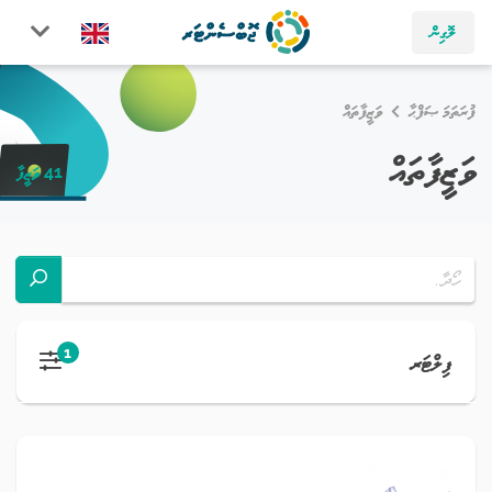
ލޮގިން
ފުރަތަމަ ޞަފްޙާ
ވަޒީފާތައް
ވަޒީފާތައް
41 ވަޒީފާ
1
ފިލްޓަރ