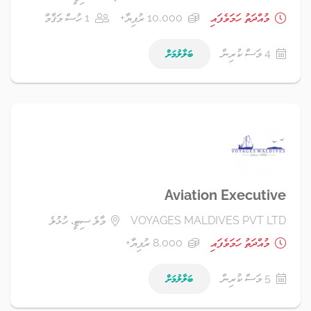
މުއްދަތު ހަމަވެފައި
10,000 ރުފިޔާ+
1 ހުސް މަޤާމް
4 މަސް ކުރިން
ބަލާލުމަށް
Aviation Executive
VOYAGES MALDIVES PVT LTD
މާލެ ސިޓީ، ހުޅުލެ
މުއްދަތު ހަމަވެފައި
8,000 ރުފިޔާ+
5 މަސް ކުރިން
ބަލާލުމަށް