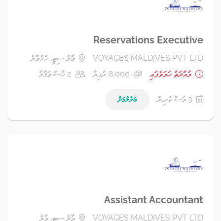
Reservations Executive
VOYAGES MALDIVES PVT LTD
މާލެ ސިޓީ، ހުޅުމާލެ
މުއްދަތު ހަމަވެފައި
8,000 ރުފިޔާ
2 ހުސް މަޤާމް
3 މަސް ކުރިން
ބަލާލުމަށް
Assistant Accountant
VOYAGES MALDIVES PVT LTD
މާލެ ސިޓީ، މާލެ