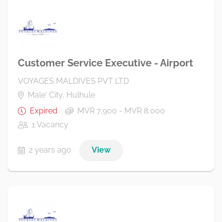
Customer Service Executive - Airport
VOYAGES MALDIVES PVT LTD
Male' City, Hulhule
Expired
MVR 7,900 - MVR 8,000
1 Vacancy
2 years ago
View