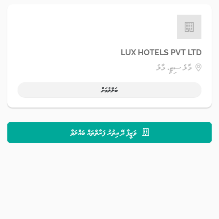
LUX HOTELS PVT LTD
މާލެ ސިޓީ، މާލެ
ބަލާލުމަށް
ވަޒީފާ ދޭ އިތުރު ފަރާތްތައް ބައްލަވާ