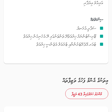
އަމިއްލަ ވިޔަފާރި
ސިނާޢަތްތައް
ސަފާރީ އުޅަނދު
ޓޫރިސްޓުންނަށް ޚިދުމަތްދޭ ތަންތަނުގައި ދޭ އެހެނިހެން ޚިދުމަތް
ޓުއަރ އޮޕެރޭޓަރުންނާއި ޓްރެވަލް އެޖެންސީ ޚިދުމަތް
މިތަނުގެ އެންމެ ފަހުގެ ވަޒިފާތައް
މުއްދަތު ހަމަވެފައިވާ 43 ވަޒީފާ