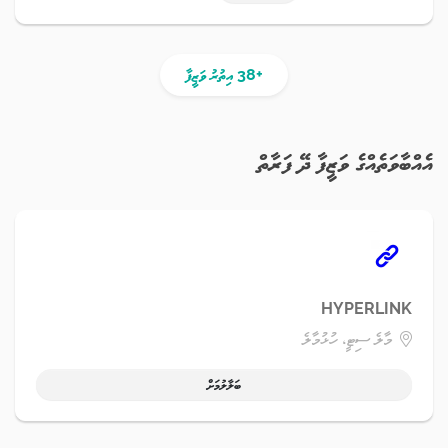
+38 އިތުރު ވަޒީފާ
އެއްބާވަތެއްގެ ވަޒީފާ ދޭ ފަރާތް
HYPERLINK
މާލެ ސިޓީ، ހުޅުމާލެ
ބަލާލުމަށް