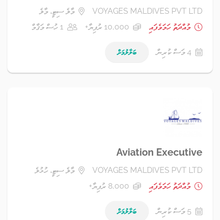
VOYAGES MALDIVES PVT LTD
މާލެ ސިޓީ، މާލެ
މުއްދަތު ހަމަވެފައި
10,000 ރުފިޔާ+
1 ހުސް މަޤާމް
4 މަސް ކުރިން
ބަލާލުމަށް
Aviation Executive
VOYAGES MALDIVES PVT LTD
މާލެ ސިޓީ، ހުޅުލެ
މުއްދަތު ހަމަވެފައި
8,000 ރުފިޔާ+
5 މަސް ކުރިން
ބަލާލުމަށް