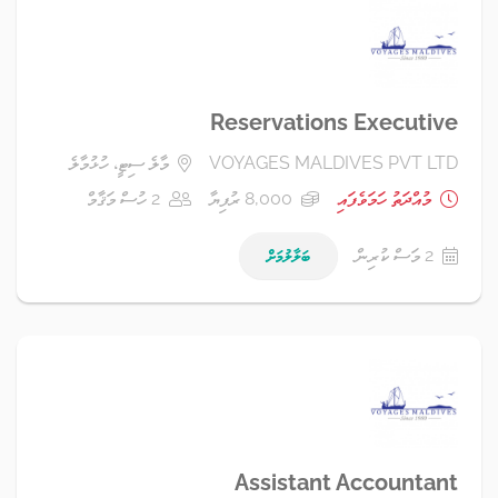
Reservations Executive
VOYAGES MALDIVES PVT LTD
މާލެ ސިޓީ، ހުޅުމާލެ
މުއްދަތު ހަމަވެފައި
8,000 ރުފިޔާ
2 ހުސް މަޤާމް
2 މަސް ކުރިން
ބަލާލުމަށް
Assistant Accountant