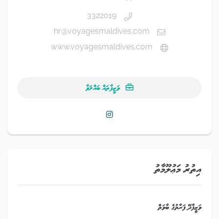
3322019
hr@voyagesmaldives.com
www.voyagesmaldives.com
ވަޒީފާތައް ބައްލަވާ
އިތުރު މަޢުލޫމާތު
ވަޒީފާދޭ ފަރާތުގެ ބާވަތް