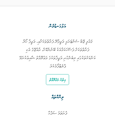
އަޅުގަނޑުމެން
ޤައުމީ ޖޮބް ސެންޓަރަކީ ވަޒީފާދޭ ފަރާތްތަކަށާއި، ވަޒީފާ ހޯދާ
ފަރާތްތަކަށް ފަސޭހަކަމާއެކު ބޭނުންކޮށް، ރާއްޖޭގެ އެކި
ކަންކަޅުތަކުގައި ލިބެންހުރި ވަޒީފާތަކުގެ މަޢުލޫމާތު ޝާއިޢުކުރެވޭ
ޕްލެޓްފޯމެކެވެ.
އިތުރު މަޢުލޫމާތު
ލިންކްތައް
ފުރަތަމަ ޞަފްޙާ