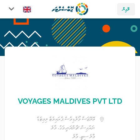
ލޮގިން
VOYAGES MALDIVES PVT LTD
ވޮޔޭޖަސް މޯލްޑިވްސް ޕްރައިވެޓް ލިމިޓެޑް
ނަރުގިސް، ޗާންދަނީ މަގު، މާލެ
މާލެ ސިޓީ، މާލެ