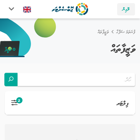
ލޮގިން
ފުރަތަމަ ޞަފްޙާ
ވަޒީފާތައް
ވަޒީފާތައް
0 ވަޒީފާ
2
ފިލްޓަރ