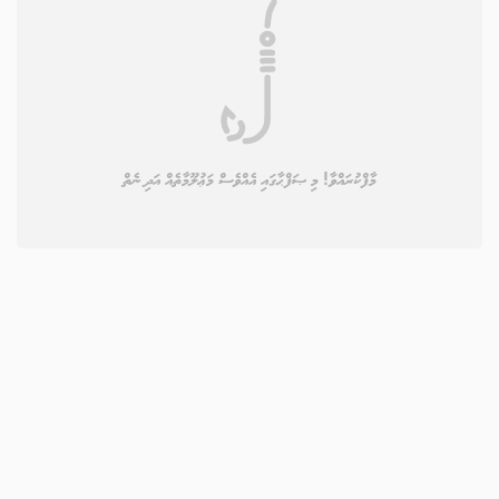
މާފްކުރައްވާ! މި ޞަފްޙާގައި އެއްވެސް މަޢުލޫމާތެއް އަދި ނެތް