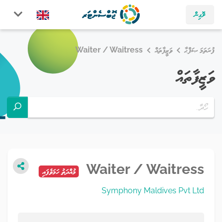
ލޮގިން
ފުރަތަމަ ޞަފްޙާ
ވަޒީފާތައް
Waiter / Waitress
ވަޒީފާތައް
Waiter / Waitress
މުއްދަތު ހަމަވެފައި
Symphony Maldives Pvt Ltd