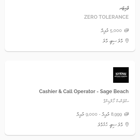
ވެއިޓަރ
ZERO TOLERANCE
5,000 ރުފިޔާ
މާލެ ސިޓީ، މާލެ
Cashier & Call Operator - Sage Beach
ސްވެންސް ހޯލްޑިންގް
8,999 ރުފިޔާ - 9,000 ރުފިޔާ
މާލެ ސިޓީ، ހުޅުމާލެ