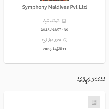
Symphony Maldives Pvt Ltd
ޝާޢިއުކުރި ތާރީޚް
30 ސެޕްޓެމްބަރު 2025
މުއްދަތު ހަމަވާ ތާރީޚް
11 އޮކްޓޯބަރު 2025
އެއްކަހަލަ ވަޒީފާތައް