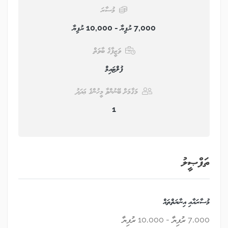
މުސާރަ
7,000 ރުފިޔާ - 10,000 ރުފިޔާ
ވަޒީފާގެ ބާވަތް
ފުލްޓައިމް
މަޤާމަށް ބޭނުންވާ މީހުންގެ ޢަދަދު
1
ތަފްޞީލު
މުސާރައާއި އިނާޔަތްތައް
7,000 ރުފިޔާ - 10,000 ރުފިޔާ