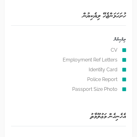
ހުށަހަޅަންޖެހޭ ލިޔެކިޔުން
ލިޔެކިޔުން
CV
Employment Ref Letters
Identity Card
Police Report
Passport Size Photo
އެހެނިހެން މަޢުލޫމާތު