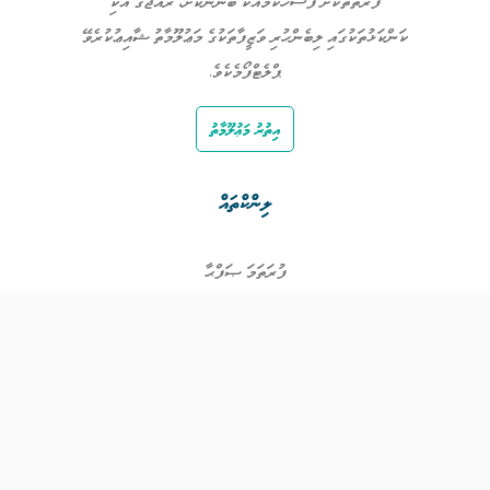
ފަރާތްތަކަށް ފަސޭހަކަމާއެކު ބޭނުންކޮށް، ރާއްޖޭގެ އެކި
ކަންކަޅުތަކުގައި ލިބެންހުރި ވަޒީފާތަކުގެ މަޢުލޫމާތު ޝާއިޢުކުރެވޭ
ޕްލެޓްފޯމެކެވެ.
އިތުރު މަޢުލޫމާތު
ލިންކްތައް
ފުރަތަމަ ޞަފްޙާ
ވަޒީފާތައް
ވަޒީފާދޭ ފަރާތްތައް
ތަޢުލީމާއި ތަމްރީނުގެ ފުރުޞަތުތައް
އިންކަމް ސަޕޯޓް
ވިޖެޓް ގެނެރޭޓް