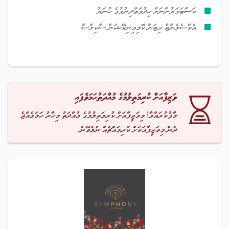
ކަސްޓަމަރުންނަށް ހިދުމަތްދިނުމުގެ ހުނަރު
އެކްސެލެންޓް ރިޓަން ކޮމިއިނިކޭޝަން ސްކިލްސް
ވަޒިފާއަށް ކުރިމަތިލުމުގެ މުއްދަތުހަމަވެފައި
މާފުކުރައްވާ! މިވަޒީފާއަށް ކުރިމަތިލުމުގެ މުއްދަތު މިހާރު ހަމަވެއްޖެ
ދެން މިވަޒީފާއަކަށް ކުރިމައްޗެއް ނުލެވޭނެ.