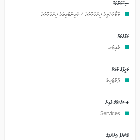
ސިނާޢަތްތައް
ކާބޯތަކެތީގެ ޚިދުމަތްތައް / ކެއިންބުއިމުގެ ޚިދުމަތްތައް
މަޤާމްތައް
ވެއިޓަރ
ވަޒީފާގެ ބާވަތް
ފުލްޓައިމް
މަސައްކަތުގެ ދާއިރާ
Services
ބޭނުންވާ ފަންނުތައް