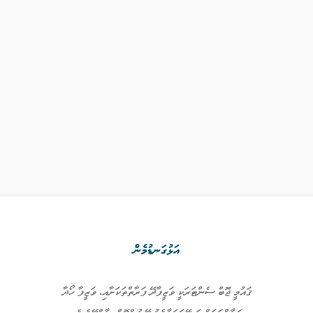
އަޅުގަނޑުމެން
ޤައުމީ ޖޮބް ސެންޓަރަކީ ވަޒީފާދޭ ފަރާތްތަކަށާއި، ވަޒީފާ ހޯދާ