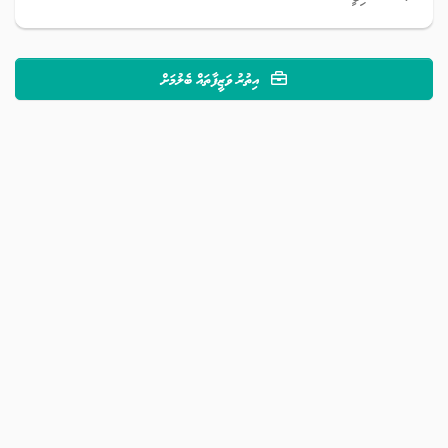
އިތުރު ވަޒީފާތައް ބެލުމަށް