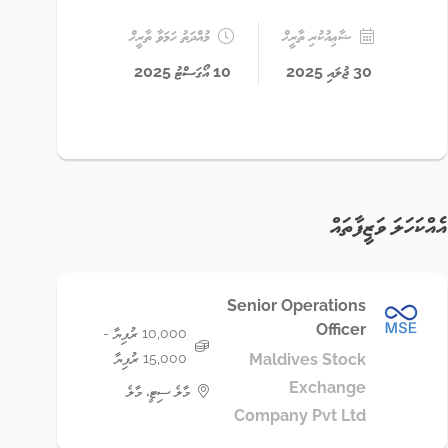
ޝާޢިއުކުރި ތާރީޚް
މުއްދަތު ހަމަވާ ތާރީޚް
30 ޖުލައި 2025
10 އޯގަސްޓު 2025
އެއްކަހަލަ ވަޒީފާތައް
Senior Operations
Officer
10,000 ރުފިޔާ -
15,000 ރުފިޔާ
Maldives Stock
Exchange
މާލެ ސިޓީ، މާލެ
Company Pvt Ltd