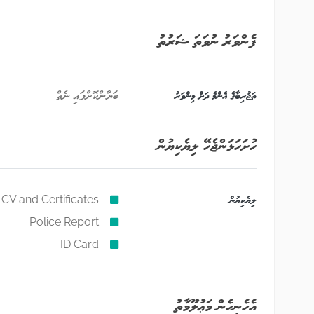
ފެންވަރު ނުވަތަ ޝަރުތު
ތަޖުރިބާގެ އެންމެ ދަށް މިންވަރު
ބަޔާންކޮށްފައި ނެތް
ހުށަހަޅަންޖެހޭ ލިޔެކިޔުން
ލިޔެކިޔުން
CV and Certificates
Police Report
ID Card
އެހެނިހެން މަޢުލޫމާތު