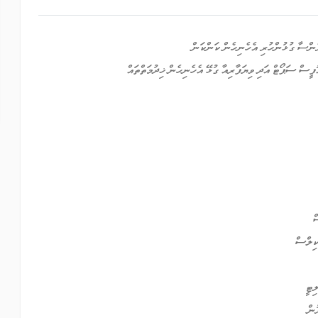
ންސާ ގުޅުންހުރި އެހެނިހެން ކަންކަން
ީސް ސަޕޯޓް އަދި ވިޔަފާރިއާ ގުޅޭ އެހެނިހެން ޚިދުމަތްތައް
ް
ކިލްސް
ިޓީ
ުން