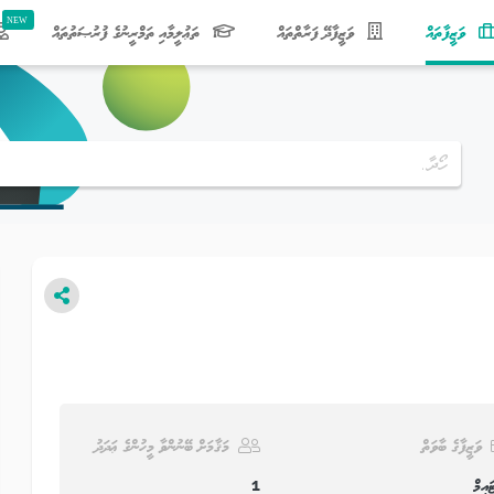
(current)
ވަޒީފާތައް
ވަޒީފާދޭ ފަރާތްތައް
ތަޢުލީމާއި ތަމްރީނުގެ ފުރުޞަތުތައް
ވަޒީފާގެ ބާވަތް
މަޤާމަށް ބޭނުންވާ މީހުންގެ ޢަދަދު
ައިމް
1