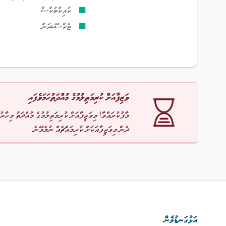
ކުއިކްބުކްސް
ޓެކްސޭޝަން
ވަޒިފާއަށް ކުރިމަތިލުމުގެ މުއްދަތުހަމަވެފައި
މާފުކުރައްވާ! މިވަޒީފާއަށް ކުރިމަތިލުމުގެ މުއްދަތު މިހާރު
ދެން މިވަޒީފާއަކަށް ކުރިމައްޗެއް ނުލެވޭނެ.
އަޅުގަނޑުމެން