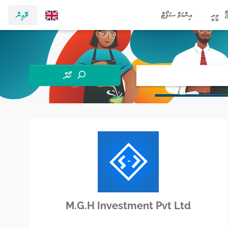
މީރީ
އިންކަމް ސަޕޯޓް
ލޮގިން
ހޯދާ
M.G.H Investment Pvt Ltd