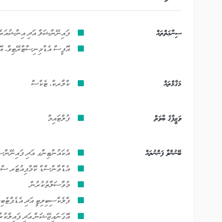
ސިނާޢަތްތައް
ފައިނޭންޝަލް އަދި އިންޝުއަރެ
އޮފީސް އެޑްމިނިސްޓްރޭޓިވް، އޮފ
މަޤާމްތައް
ކްލާރކް، ޓެކްސް
ވަޒީފާގެ ބާވަތް
ފުލްޓައިމް
ބޭނުންވާ ފަންނުތައް
އެކައުންޓިންގ އަދި ފައިނޭންސ
އެޑްވާންސްޑް ކޮމްޕިއުޓަރ ސް
މުވާސަލާތުކުރުން
ފްލެކްސިބިލިޓީ އަދި އެޑެޕްޓެބިލ
އޮގަނައިޒޭޝަން އަދި ފައިލްކުރ