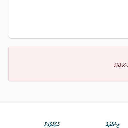
 ހަމަވެއްޖެ
ލިންކްތައް
ގުޅުއްވުމަށް