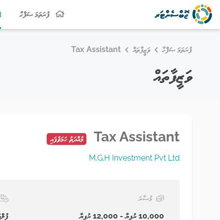
ފުރަތަމަ ޞަފްޙާ
ފުރަތަމަ ޞަފްޙާ
ވަޒީފާތައް
Tax Assistant
ވަޒީފާތައް
Tax Assistant
މުއްދަތު ހަމަވެފައި
M.G.H Investment Pvt Ltd
މުސާރަ
10,000 ރުފިޔާ - 12,000 ރުފިޔާ
ފުލްޓ