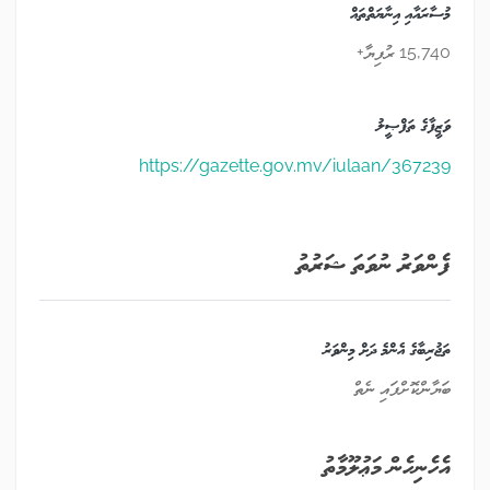
މުސާރައާއި އިނާޔަތްތައް
15,740 ރުފިޔާ+
ވަޒީފާގެ ތަފްޞީލު
https://gazette.gov.mv/iulaan/367239
ފެންވަރު ނުވަތަ ޝަރުތު
ތަޖުރިބާގެ އެންމެ ދަށް މިންވަރު
ބަޔާންކޮށްފައި ނެތް
އެހެނިހެން މަޢުލޫމާތު