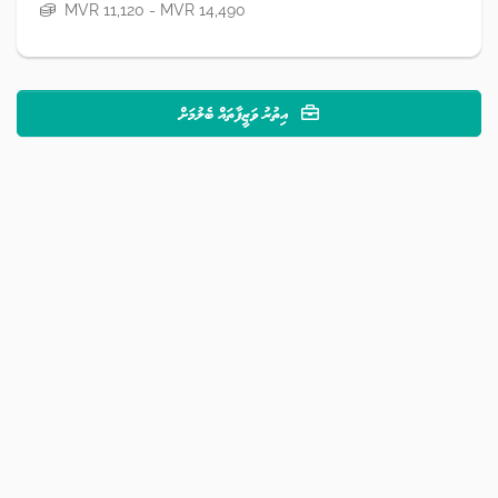
MVR 11,120 - MVR 14,490
އިތުރު ވަޒީފާތައް ބެލުމަށް