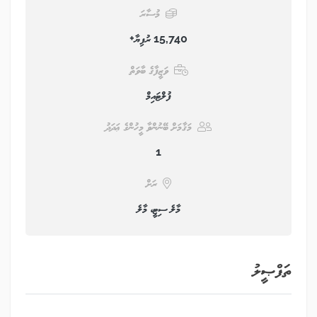
މުސާރަ
15,740 ރުފިޔާ+
ވަޒީފާގެ ބާވަތް
ފުލްޓައިމް
މަޤާމަށް ބޭނުންވާ މީހުންގެ ޢަދަދު
1
ރަށް
މާލެ ސިޓީ، މާލެ
ތަފްޞީލު