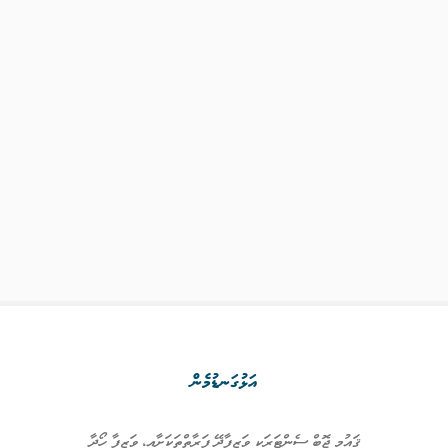
އަޅުގަނޑުމެން
ޤައުމީ ޖޮބް ސެންޓަރަކީ ވަޒީފާދޭ ފަރާތްތަކަށާއި، ވަޒީފާ ހޯދާ