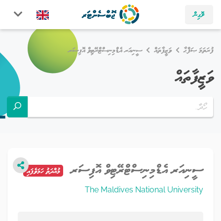
ލޮގިން
ފުރަތަމަ ޞަފްޙާ
ވަޒީފާތައް
ސީނިއަރ އެޑްމިނިސްޓްރޭޓިވް އޮފިސަރ
ވަޒީފާތައް
ސީނިއަރ އެޑްމިނިސްޓްރޭޓިވް އޮފިސަރ
މުއްދަތު ހަމަވެފައި
The Maldives National University