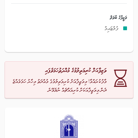
ވަޒީފާގެ ބާވަތް
ފުލްޓައިމް
ވަޒިފާއަށް ކުރިމަތިލުމުގެ މުއްދަތުހަމަވެފައި
މާފުކުރައްވާ! މިވަޒީފާއަށް ކުރިމަތިލުމުގެ މުއްދަތު މިހާރު ހަމަވެއްޖެ
ދެން މިވަޒީފާއަކަށް ކުރިމައްޗެއް ނުލެވޭނެ.