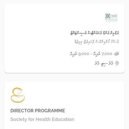
އެޑްމިން އެންޑް އެކައުންޓްސް އެސިސްޓަންޓް
އާސްކް ހޯލްޑިންގްސް ޕްރައިވެޓް ލިމިޓެޑް
7,000 ރުފިޔާ - 9,000 ރުފިޔާ
މާލެ ސިޓީ، މާލެ
DIRECTOR PROGRAMME
Society for Health Education