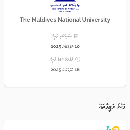
The Maldives National University
ޝާޢިއުކުރި ތާރީޚް
10 ނޮވެމްބަރު 2025
މުއްދަތު ހަމަވާ ތާރީޚް
16 ނޮވެމްބަރު 2025
ފަހުގެ ވަޒީފާތައް