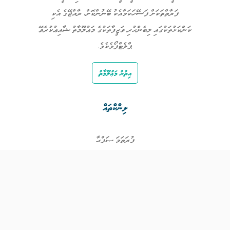
ފަރާތްތަކަށް ފަސޭހަކަމާއެކު ބޭނުންކޮށް، ރާއްޖޭގެ އެކި
ކަންކަޅުތަކުގައި ލިބެންހުރި ވަޒީފާތަކުގެ މަޢުލޫމާތު ޝާއިޢުކުރެވޭ
ޕްލެޓްފޯމެކެވެ.
އިތުރު މަޢުލޫމާތު
ލިންކްތައް
ފުރަތަމަ ޞަފްޙާ
ވަޒީފާތައް
ވަޒީފާދޭ ފަރާތްތައް
ތަޢުލީމާއި ތަމްރީނުގެ ފުރުޞަތުތައް
އިންކަމް ސަޕޯޓް