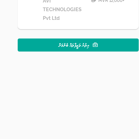
MVR 12,000+
AVI
TECHNOLOGIES
Pvt Ltd
އިތުރު ވަޒީފާތައް ބެލުމަށް