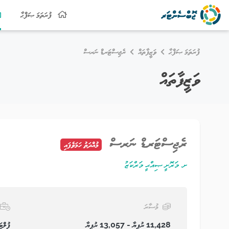
ފުރަތަމަ ޞަފްޙާ
ފުރަތަމަ ޞަފްޙާ
ވަޒީފާތައް
ރެޖިސްޓަރޑް ނަރސް
ވަޒީފާތައް
ރެޖިސްޓަރޑް ނަރސް
މުއްދަތު ހަމަވެފައި
ށ. މަރޮށީ ޞިއްޙީ މަރްކަޒު
މުސާރަ
11,428 ރުފިޔާ - 13,057 ރުފިޔާ
ފުލްޓަ