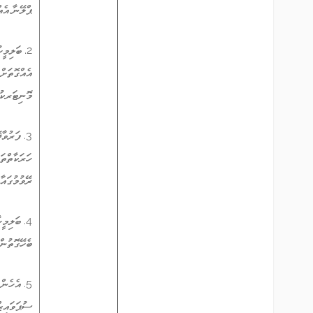
ޕްލޭނާ އެއ
2. ބަލިމ
އެއްގޮތަށް 
މޮނިޓަރކުރ
3. ފަރުވ
ހަރަކާތްތަ
ރޭވުމުގައާ
4. ބަލިމީ
ބެހޭގޮތުން
5. އެހެނ
ސުޕަވައިޒް