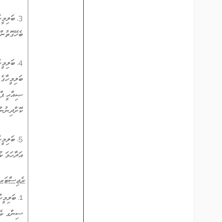
3. ބަލިމީ
ބެހޭގޮތުން
4. ބަލިމީ
ބަލިމީހާގެ
ޞިއްޙީ ޕްރ
ކޮށްދިނުން
5. ބަލިމ
އަދާހަމަ ކ
ރެޖިސްޓަރޑް 
1. ބަލިމީ
ސިންގ ކެއ