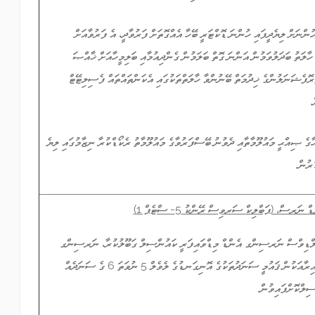
ީހުންނަށް ލިޔެދީފައި ހުންނަ ޑޮކްޓަރީ ބޭހާ އެއްގޮތަށް ފަރުވާދީ، އެ ފަރުވާއަށް
 ހާލަތު ބަދަލުވަމުން އަންނަ ގޮތް ބަލަމުން ގެންދިއުމާއި ބަލިމީހާއަށް ޚާއްޞަ
ޮފެޝަނަލުންގެ ޚިދުމަތް ބޭނުންވާ ހާލަތްތަކުގައި އެކަންތައްތައް ފެސިލިޓޭޓް
.
ީހާގެ ޞިއްޙީ މައުލޫމާތާއި ދެވުނު ބޭސްފަރުވާގެ މައުލޫމާތު ރެކޯޑްކުރާ ނިޒާމުގައި ލިޔެ
ުރުން.
ނަރސް، (ޕަބްލިކް ސަރވިސް ރޭންކު 5- ސްޓެޕް 1)
ލްޑިވްސް ނަރސިންގ އެންޑް މިޑްވައިފަރީ ކައުންސިލް ގަބޫލުކުރާ، ނަރސިންގ
ދާއިރާއަކުން ޤައުމީ ސަނަދުތަކުގެ އޮނިގަނޑުގެ ލެވެލް 5 ނުވަތަ 6 ގެ ސަނަދެއް
ިލްކޮށްފައިވުން.