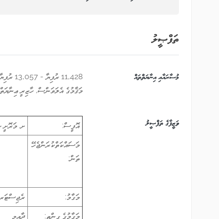
ތަފްޞީލު
މުސާރައާއި އިނާޔަތްތައް
11,428 ރުފިޔާ - 13,057 ރުފިޔާ
މަޤާމުގެ އެލަވަންސް, ހާޒިރީ ޢިނާޔަތް
ވަޒީފާގެ ތަފްޞީލު
އޮފީސް:
ށ. މަރޮށީ ޞ
މަސައްކަތްކުރަންޖެހޭ
ތަން:
މަގާމު:
ރެޖިސްޓަރ
މަގާމުގެ ގިންތި:
ދާއިމީ