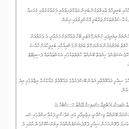
ހާއާއި ބަލިމީހާގެ ޢާއިލާތަކުން ބަލިން ރައްކާތެރިވުމާއި ފަރުވާކުރުމާއި ކެއަރއާ
 ކުރާ ސުވާލުތަކަށް ޖަވާބުދީ އޮޅުންފިލުވައި ދިނުން.
ހުންނަށް ލިޔެދީފައި ހުންނަ ޑޮކްޓަރީ ބޭހާ އެއްގޮތަށް ފަރުވާދީ، އެ ފަރުވާއަށް
 ހާލަތު ބަދަލުވަމުން އަންނަ ގޮތް ބަލަމުން ގެންދިއުމާއި ބަލިމީހާއަށް ޚާއްޞަ
ޮފެޝަނަލުންގެ ޚިދުމަތް ބޭނުންވާ ހާލަތްތަކުގައި އެކަންތައްތައް ފެސިލިޓޭޓް
.
ީހާގެ ޞިއްޙީ މައުލޫމާތާއި ދެވުނު ބޭސްފަރުވާގެ މައުލޫމާތު ރެކޯޑްކުރާ ނިޒާމުގައި ލިޔެ
ުރުން.
ނަރސް، (ޕަބްލިކް ސަރވިސް ރޭންކު 7- ސްޓެޕް 1)
ހުންނަށް ބޭނުންވާ ޖިސްމާނީ، އިޖްތިމާއީ އަދި ނަފްސާނީ ފަރުވާ ދިނުމުގައި ނަރ
ަރގެ ޕްލޭން އެހެން ޞިއްޙީ ޕްރޮފެޝަނަލުންނާއެކު ވިލަރެސްކޮށްގެން ރާވައި އެ