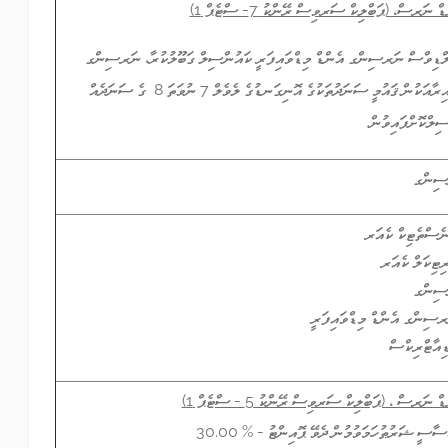
ނަރސް، (ޕަބްލިކް ސަރވިސް ރޭންކު 7- ސްޓެޕް 1)
ލްޑިވްސް ނަރސިންގ އެންޑް މިޑްވައިފަރީ ކައުންސިލް ގަބޫލުކުރާ، ނަރސިންގ
ދާއިރާއަކުން ޤައުމީ ސަނަދުތަކުގެ އޮނިގަނޑުގެ ލެވެލް 7 ނުވަތަ 8 ގެ ސަނަދެއް
ިލްކޮށްފައިވުން.
ސިންގ
ެސްތެޓިކް ކެއަރ
ިޓިކަލް ކެއަރ
ސިންގ
ރސިންގ އެންޑް މިޑްވައިފަރީ
ިއާޓްރިކްސް
ނަރސް ، (ޕަބްލިކް ސަރވިސް ރޭންކު 5 - ސްޓެޕް 1)
ސާސީ ޝަރުޠުހަމަވުމުން ދެވޭ ޕޮއިންޓު -
% 30.00