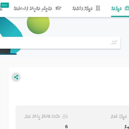
(current)
ވަޒީފާތައް
ވަޒީފާދޭ ފަރާތްތައް
ތަޢުލީމާއި ތަމްރީނުގެ ފުރުޞަތުތައް
ވަޒީފާގެ ބާވަތް
މަޤާމަށް ބޭނުންވާ މީހުންގެ ޢަދަދު
އިމް
6