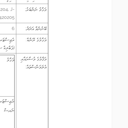
މަގާމު ނަންބަރު:
204, J-
420205
ބޭނުންވާ އަދަދު:
6
މަގާމުގެ ރޭންކް:
(ޕަބްލިކް ސަރވި
މަޤާމުގެ މުސާރައާއި
މަގާމު
އެލަވަންސްތައް:
ރެޖިސްޓަރ
ނަރސް