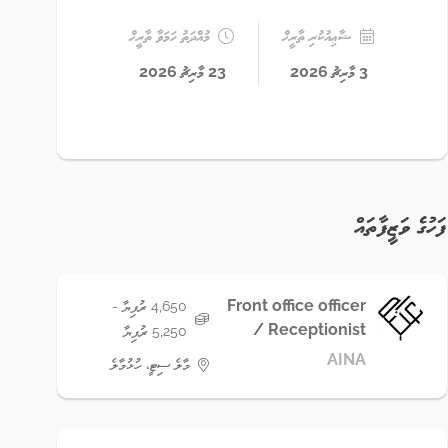
ޝާޢިއުކުރި ތާރީޚް
މުއްދަތު ހަމަވާ ތާރީޚް
3 މާރިޗު 2026
23 މާރިޗު 2026
ފަހުގެ ވަޒީފާތައް
Front office officer
4,650 ރުފިޔާ -
/ Receptionist
5,250 ރުފިޔާ
AINA
މާލެ ސިޓީ، ހުޅުމާލެ