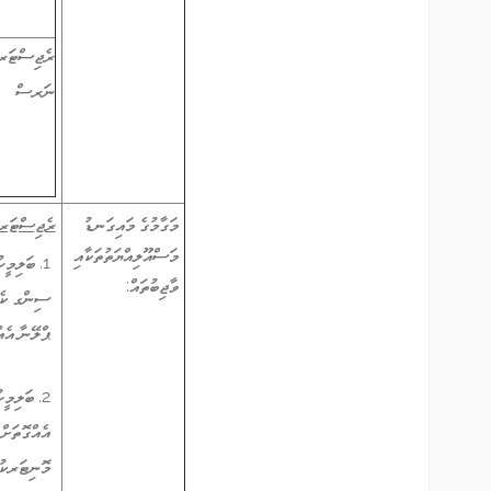
ރެޖިސްޓަރ
ނަރސް
މަގާމުގެ މައިގަނޑު
ރެޖިސްޓަރޑް 
މަސްއޫލިއްޔަތުތަކާއި
1. ބަލިމީ
ވާޖިބުތައް:
ސިންގ ކެއ
ޕްލޭނާ އެއ
2. ބަލިމ
އެއްގޮތަށް 
މޮނިޓަރކުރ