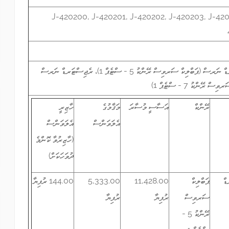
J-420200, J-420201, J-420202, J-420203, J-420
ރެޖިސްޓަރޑް ނަރސް (ޕަބްލިކް ސަރވިސް ރޭންކު 5 - ސްޓެޕް 1)، ރެޖިސްޓަރޑް ނަރސް
ސް ރޭންކު 7 - ސްޓެޕް 1)
ރޭންކް
އަސާސީ މުސާރަ
މަޤާމުގެ
ހާޒިރީ
އެލަވަންސް
އެލަވަންސް
(ހާޒިރުވާ ކޮންމެ
ދުވަހަކަށް)
ޑް
ޕަބްލިކް
11,428.00
5,333.00
144.00 ރުފިޔާ
ސަރވިސް
ރުފިޔާ
ރުފިޔާ
ރޭންކު 5 -