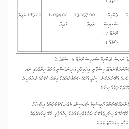
ސްޓެޕް 1
ޑް
ޕަބްލިކް
13,057.00
6,094.00
165.00 ރުފިޔާ
ސަރވިސް
ރުފިޔާ
ރުފިޔާ
ރޭންކު 7 -
ސްޓެޕް 1
ނަރސް، (ޕަބްލިކް ސަރވިސް ރޭންކު 5- ސްޓެޕް 1)
ހުންނަށް ބޭނުންވާ ޖިސްމާނީ، އިޖްތިމާއީ އަދި ނަފްސާނީ ފަރުވާ ދިނުމުގައި ނަރ
ަރގެ ޕްލޭން އެހެން ޞިއްޙީ ޕްރޮފެޝަނަލުންނާއެކު ވިލަރެސްކޮށްގެން ރާވައި އެ
ްގޮތަށް ފަރުވާ ދިނުން.
ީހުންނަށް ބޭނުންވާ ހޯލިސްޓިކް ނަރސިންގ ކެއަރ ޑޮކްޓަރުންގެ އިރުޝާދާ
ދެވޭނެގޮތް އިންތިޒާމްކޮށް، ރައްކާތެރިކަމާއެކު ޚިދުމަތްދީ، ދެވޭ ޚިދުމަތްތައް
ުމާއި އިވެލުއޭޓް ކުރުން.