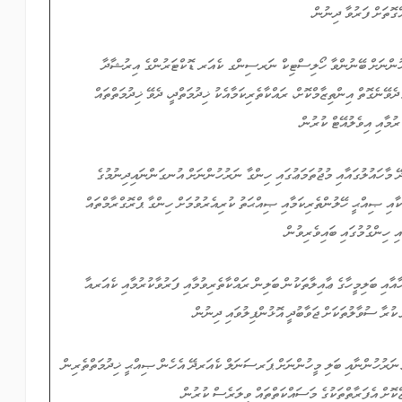
ްގޮތަށް ފަރުވާ ދިނުން.
ީހުންނަށް ބޭނުންވާ ހޯލިސްޓިކް ނަރސިންގ ކެއަރ ޑޮކްޓަރުންގެ އިރުޝާދާ
ދެވޭނެގޮތް އިންތިޒާމްކޮށް، ރައްކާތެރިކަމާއެކު ޚިދުމަތްދީ، ދެވޭ ޚިދުމަތްތައް
ުމާއި އިވެލުއޭޓް ކުރުން.
ާދޭ މާހައުލުގައާއި މުޖުތަމަޢުގައި ހިންގާ ނަރުހުންނަށް އުނގަންނައިދިނުމުގެ
ކާއި ޞިއްޙީ ހޭލުންތެރިކަމާއި ޞިއްޙަތު ކުރިއެރުވުމަށް ހިންގާ ޕްރޮގްރާމްތައް
އި ހިންގުމުގައި ބައިވެރިވުން.
ހާއާއި ބަލިމީހާގެ ޢާއިލާތަކުން ބަލިން ރައްކާތެރިވުމާއި ފަރުވާކުރުމާއި ކެއަރއާ
 ކުރާ ސުވާލުތަކަށް ޖަވާބުދީ އޮޅުންފިލުވައި ދިނުން.
ް ނަރުހުންނާއި ބަލި މީހުންނަށް ޕަރސަނަލް ކެއަރދޭ އެހެން ޞިއްޙީ ޚިދުމަތްތެރިން
ކޮށް އެފަރާތްތަކުގެ މަސައްކަތްތައް ވިލަރެސް ކުރުން.