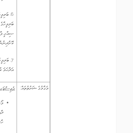
6. ބަލިމ
ބަލިމީހާގެ
ޞިއްޙީ ޕްރ
ކޮށްދިނުން
7. ބަލިމ
އަދާހަމަ ކ
މަގާމުގެ ޝަރުތުތައް:
ރެޖިސްޓަރޑް 
މޯ
ހާސ