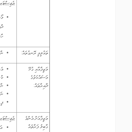
ރެޖިސްޓަރޑް 
މޯ
ހާސ
ތައުލީމީ ރޮނގުތައް:
ނާ
ވަޒީފާއާއި ގުޅޭ
އެނ
މަސައްކަތުގެ
ކްރ
ދާއިރާތައް:
ނާ
ނަ
ޕީޑ
ވަޒީފާއަށް އެންމެ
ރެޖިސްޓަރޑް 
ގާބިލު ފަރާތެއް
އަ