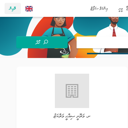
މީރީ
އިންކަމް ސަޕޯޓް
ލޮގިން
ހޯދާ
ށ. މަރޮށީ ޞިއްޙީ މަރްކަޒު