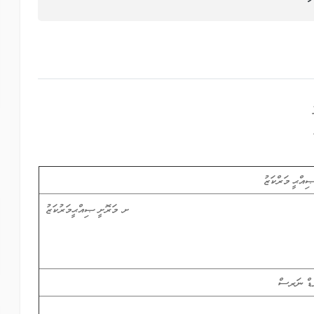
ިއްޙީ މަރްކަޒު
ށ. މަރޮށީ ޞިއްޙީމަރުކަޒު
ޑް ނަރސް