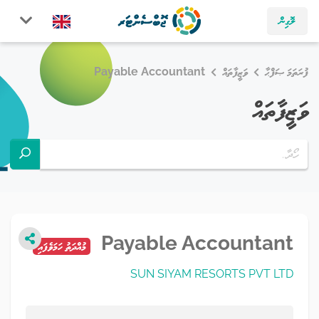
ލޮގިން
ފުރަތަމަ ޞަފްޙާ
ވަޒީފާތައް
Payable Accountant
ވަޒީފާތައް
Payable Accountant
މުއްދަތު ހަމަވެފައި
SUN SIYAM RESORTS PVT LTD