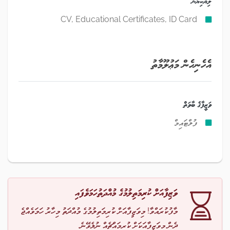
ލިޔެކިޔުން
CV, Educational Certificates, ID Card
އެހެނިހެން މަޢުލޫމާތު
ވަޒީފާގެ ބާވަތް
ފުލްޓައިމް
ވަޒިފާއަށް ކުރިމަތިލުމުގެ މުއްދަތުހަމަވެފައި
މާފުކުރައްވާ! މިވަޒީފާއަށް ކުރިމަތިލުމުގެ މުއްދަތު މިހާރު ހަމަވެއްޖެ
ދެން މިވަޒީފާއަކަށް ކުރިމައްޗެއް ނުލެވޭނެ.