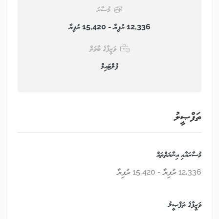
މުސާރަ
12,336 ރުފިޔާ - 15,420 ރުފިޔާ
ވަޒީފާގެ ބާވަތް
ފުލްޓައިމް
ތަފްޞީލު
މުސާރައާއި އިނާޔަތްތައް
12,336 ރުފިޔާ - 15,420 ރުފިޔާ
ވަޒީފާގެ ތަފްޞީލު