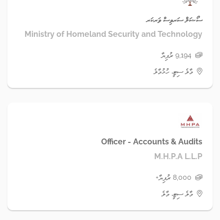
ސޯޝަލް ސަރވިސް ވަރކަރ
Ministry of Homeland Security and Technology
9,194 ރުފިޔާ
މާލެ ސިޓީ، ހުޅުމާލެ
Officer - Accounts & Audits
M.H.P.A L.L.P
8,000 ރުފިޔާ+
މާލެ ސިޓީ، މާލެ