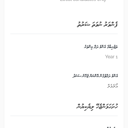
ފެންވަރު ނުވަތަ ޝަރުތު
ތަޖުރިބާގެ އެންމެ ދަށް މިންވަރު
1 Year
އެންމެ ދަށްވެގެން އޮންނަން ޖެހޭނެ ސަނަދު
އޯލެވެލް
ހުށަހަޅަންޖެހޭ ލިޔެކިޔުން