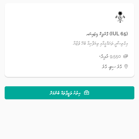
(IUL 65) ގްރެފިކް ޑިޒައިނަރ
އިޤުތިޞާދީ ތަރައްޤީއާއި ވިޔަފާރިއާ ބެހޭ ވުޒާރާ
9,550 ރުފިޔާ+
މާލެ ސިޓީ، މާލެ
އިތުރު ވަޒީފާތައް ބެލުމަށް