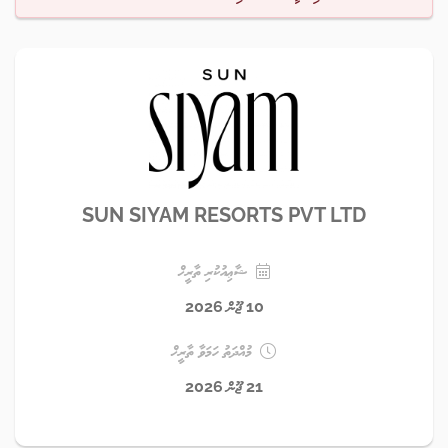
SUN SIYAM RESORTS PVT LTD
ޝާޢިއުކުރި ތާރީޚް
10 ޖޫން 2026
މުއްދަތު ހަމަވާ ތާރީޚް
21 ޖޫން 2026