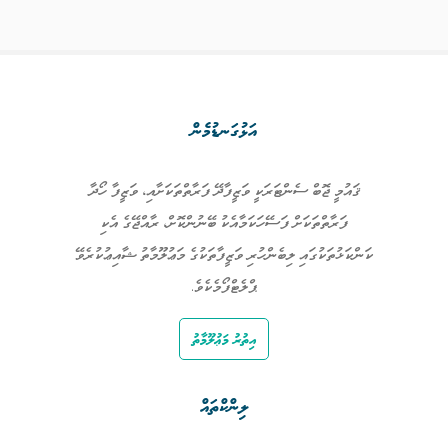
އަޅުގަނޑުމެން
ޤައުމީ ޖޮބް ސެންޓަރަކީ ވަޒީފާދޭ ފަރާތްތަކަށާއި، ވަޒީފާ ހޯދާ
ފަރާތްތަކަށް ފަސޭހަކަމާއެކު ބޭނުންކޮށް، ރާއްޖޭގެ އެކި
ކަންކަޅުތަކުގައި ލިބެންހުރި ވަޒީފާތަކުގެ މަޢުލޫމާތު ޝާއިޢުކުރެވޭ
ޕްލެޓްފޯމެކެވެ.
އިތުރު މަޢުލޫމާތު
ލިންކްތައް