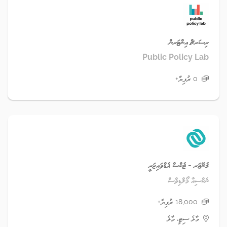
ރިސަރޗް އިންޓަރން
Public Policy Lab
0 ރުފިޔާ+
މެނޭޖަރ - ޓެކްސް އެޑްވައިޒަރީ
ނެކްސިއާ މޯލްޑިވްސް
18,000 ރުފިޔާ+
މާލެ ސިޓީ، މާލެ