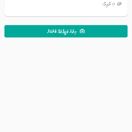
0 ރުފިޔާ+
އިތުރު ވަޒީފާތައް ބެލުމަށް