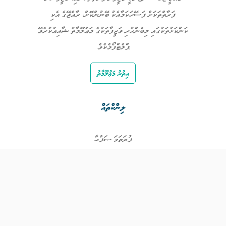
ފަރާތްތަކަށް ފަސޭހަކަމާއެކު ބޭނުންކޮށް، ރާއްޖޭގެ އެކި
ކަންކަޅުތަކުގައި ލިބެންހުރި ވަޒީފާތަކުގެ މަޢުލޫމާތު ޝާއިޢުކުރެވޭ
ޕްލެޓްފޯމެކެވެ.
އިތުރު މަޢުލޫމާތު
ލިންކްތައް
ފުރަތަމަ ޞަފްޙާ
ވަޒީފާތައް
ވަޒީފާދޭ ފަރާތްތައް
ތަޢުލީމާއި ތަމްރީނުގެ ފުރުޞަތުތައް
އިންކަމް ސަޕޯޓް