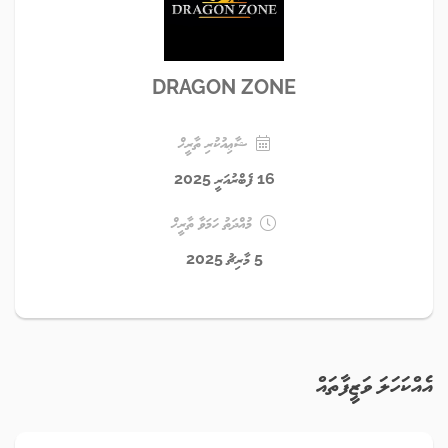
DRAGON ZONE
ޝާޢިއުކުރި ތާރީޚް
16 ފެބްރުއަރީ 2025
މުއްދަތު ހަމަވާ ތާރީޚް
5 މާރިޗު 2025
އެއްކަހަލަ ވަޒީފާތައް