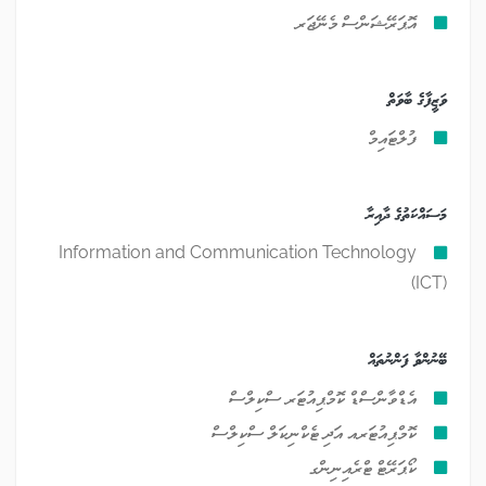
އޮޕަރޭޝަންސް މެނޭޖަރ
ވަޒީފާގެ ބާވަތް
ފުލްޓައިމް
މަސައްކަތުގެ ދާއިރާ
Information and Communication Technology
(ICT)
ބޭނުންވާ ފަންނުތައް
އެޑްވާންސްޑް ކޮމްޕިއުޓަރ ސްކިލްސް
ކޮމްޕިއުޓަރއ އަދި ޓެކްނިކަލް ސްކިލްސް
ކޯޕަރޭޓް ޓްރެއިނިންގ