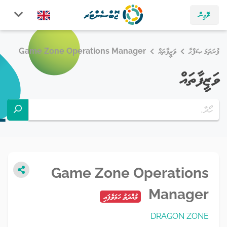
ލޮގިން
ފުރަތަމަ ޞަފްޙާ
ވަޒީފާތައް
Game Zone Operations Manager
ވަޒީފާތައް
Game Zone Operations
Manager
މުއްދަތު ހަމަވެފައި
DRAGON ZONE