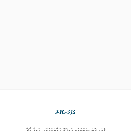
އަޅުގަނޑުމެން
ޤައުމީ ޖޮބް ސެންޓަރަކީ ވަޒީފާދޭ ފަރާތްތަކަށާއި، ވަޒީފާ ހޯދާ