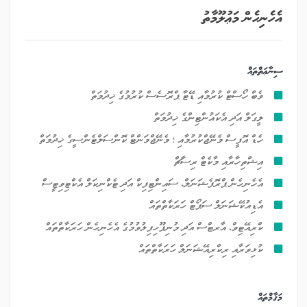
އެހެނިހެން މަޢުލޫމާތު
ސިނާޢަތްތައް
ވެބް ހޯސްޓް ކުރުމާއި ޑޭޓާ ޕްރޮސެސް ކުރުމުގެ ޚިދުމަތް
ލީގަލް އަދި އެކައުންޓިންގެ ޚިދުމަތް
ހެޑް އޮފީސް މެނޭޖްކުރުމާއި ؛ މެނޭޖްމަންޓް ކޮންސަލްޓެންސީގެ ޚިދުމަތް
އިޝްތިހާރާއި މާކެޓް ރިސާޗް
އެހެނިހެން ޕްރޮފެޝަނަލް، ސައިންޓިފިކް އަދި ޓެކްނިކަލް އެކްޓިވިޓީސް
އެޑިއުކޭޝަނަލް ސަޕޯޓް ހަރަކާތްތައް
ކްރިއޭޓިވް، އާރޓްސް އަދި މުނިފޫހިފިލުވުމުގެ އެހެނިހެން ހަރަކާތްތައް
ކުޅިވަރާއި ރިކްރިއޭޝަނަލް ހަރަކާތްތައް
މަޤާމްތައް