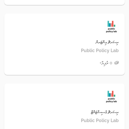
ރިސަރޗް އިންޓަރން
Public Policy Lab
0 ރުފިޔާ+
ރިސަރޗް އެސިސްޓަންޓް
Public Policy Lab