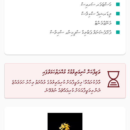
ކަސްޓަމަރ ސަރވިސް
ލީޑަރޝިޕް ސްކިލްސް
މެނޭޖްމެންޓް
ޕްރޮފެޝަނަލް ޕަބްލިކް ސްޕީކިންގ ސްކިލްސް
ވަޒިފާއަށް ކުރިމަތިލުމުގެ މުއްދަތުހަމަވެފައި
މާފުކުރައްވާ! މިވަޒީފާއަށް ކުރިމަތިލުމުގެ މުއްދަތު މިހާރު ހަމަވެއްޖެ
ދެން މިވަޒީފާއަކަށް ކުރިމައްޗެއް ނުލެވޭނެ.