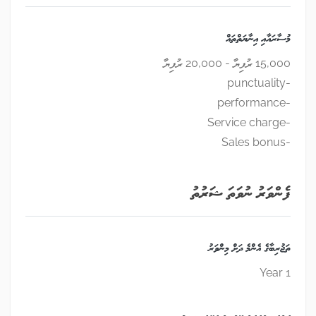
މުސާރައާއި އިނާޔަތްތައް
15,000 ރުފިޔާ - 20,000 ރުފިޔާ
-punctuality
-performance
-Service charge
-Sales bonus
ފެންވަރު ނުވަތަ ޝަރުތު
ތަޖުރިބާގެ އެންމެ ދަށް މިންވަރު
1 Year