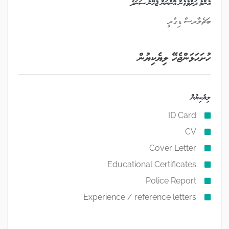
އެންމެ ދަށްވެގެން އޮންނަން ޖެހޭނެ ސަނަދު
ބަޗެލާރސް ޑިގްރީ
ހުށަހަޅަންޖެހޭ ލިޔެކިޔުން
ލިޔެކިޔުން
ID Card
CV
Cover Letter
Educational Certificates
Police Report
Experience / reference letters