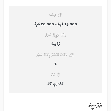
މުސާރަ
15,000 ރުފިޔާ - 20,000 ރުފިޔާ
ވަޒީފާގެ ބާވަތް
ފުލްޓައިމް
މަޤާމަށް ބޭނުންވާ މީހުންގެ ޢަދަދު
1
ރަށް
މާލެ ސިޓީ، މާލެ
ތަފްޞީލު