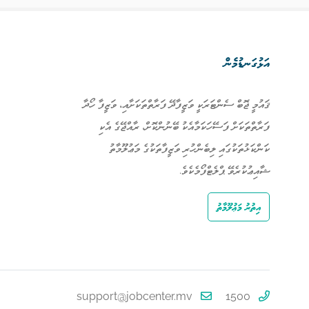
އަޅުގަނޑުމެން
ޤައުމީ ޖޮބް ސެންޓަރަކީ ވަޒީފާދޭ ފަރާތްތަކަށާއި، ވަޒީފާ ހޯދާ
ފަރާތްތަކަށް ފަސޭހަކަމާއެކު ބޭނުންކޮށް، ރާއްޖޭގެ އެކި
ކަންކަޅުތަކުގައި ލިބެންހުރި ވަޒީފާތަކުގެ މަޢުލޫމާތު
ޝާއިޢުކުރެވޭ ޕްލެޓްފޯމެކެވެ.
އިތުރު މަޢުލޫމާތު
support@jobcenter.mv
1500