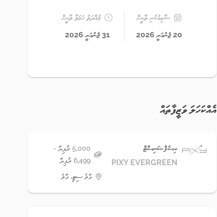
ޝާޢިއުކުރި ތާރީޚް
މުއްދަތު ހަމަވާ ތާރީޚް
20 ޖެނުއަރީ 2026
31 ޖެނުއަރީ 2026
އެއްކަހަލަ ވަޒީފާތައް
ރިސެޕްޝަނިސްޓް
5,000 ރުފިޔާ -
6,499 ރުފިޔާ
PIXY EVERGREEN
މާލެ ސިޓީ، މާލެ