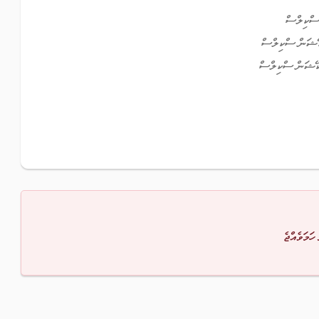
ސްކިލްސް
ކޭޝަން ސްކިލްސް
ިކޭޝަން ސްކިލްސް
 ހަމަވެއްޖެ