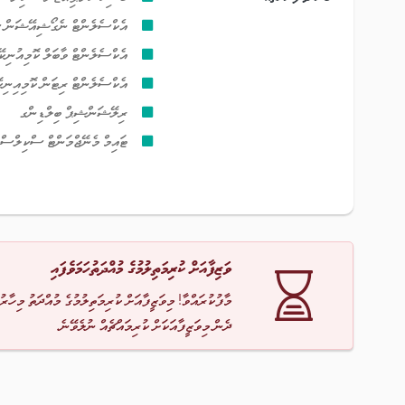
އެކްސެލެންޓް ނެގޯޝިއޭޝަން 
އެކްސެލެންޓް ވާބަލް ކޮމިއުނި
އެކްސެލެންޓް ރިޓަން ކޮމިއިނ
ރިލޭޝަންޝިޕް ބިލްޑިންގ
ޓައިމް މެނޭޖްމަންޓް ސްކިލްސް
ވަޒިފާއަށް ކުރިމަތިލުމުގެ މުއްދަތުހަމަވެފައި
މާފުކުރައްވާ! މިވަޒީފާއަށް ކުރިމަތިލުމުގެ މުއްދަތު މިހާރު
ދެން މިވަޒީފާއަކަށް ކުރިމައްޗެއް ނުލެވޭނެ.