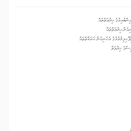
ިންބުއިމުގެ ޚިދުމަތްތައް
ހެން ޚިދުމަތްތައް
ޫހިފިލުވުމުގެ އެހެނިހެން ހަރަކާތްތައް
ްގެ ޚިދުމަތް