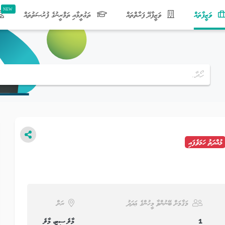
(current)
ވަޒީފާތައް
ވަޒީފާދޭ ފަރާތްތައް
ތަޢުލީމާއި ތަމްރީނުގެ ފުރުޞަތުތައް
މުއްދަތު ހަމަވެފައި
މަޤާމަށް ބޭނުންވާ މީހުންގެ ޢަދަދު
ރަށް
1
މާލެ ސިޓީ، މާލެ