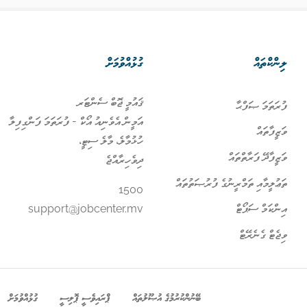
ލިންކްތައް
ގުޅުއްވުމަށް
ޤައުމީ ޖޮބް ސެންޓަރ
ފުރަތަމަ ޞަފްޙާ
އަމީން އެވެނިއު އޯކް - ފުރަތަމަ ފަންގިފިލާ
ވަޒީފާތައް
ހުޅުމާލެ، މާލެ ސިޓީ،
ވަޒީފާދޭ ފަރާތްތައް
ދިވެހިރާއްޖެ
ތަޢުލީމާއި ތަމްރީނުގެ ފުރުޞަތުތައް
1500
އިންކަމް ސަޕޯޓް
support@jobcenter.mv
ވިޖެޓް ގެނެރޭޓް
ބޭނުންކުރުމުގެ އުޞޫލުތައް
ޕްރައިވެސީ ޕޮލިސީ
ގުޅުއްވުމަށް