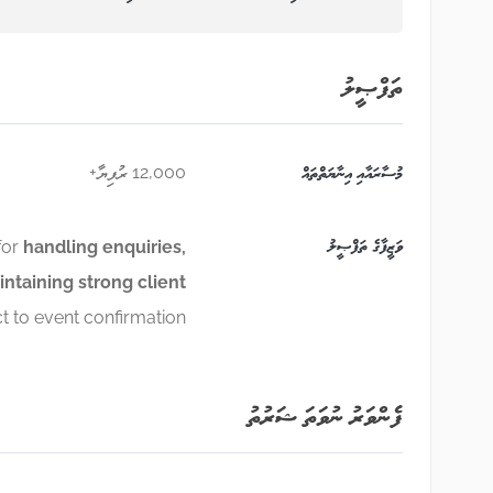
ތަފްޞީލު
މުސާރައާއި އިނާޔަތްތައް
12,000 ރުފިޔާ+
ވަޒީފާގެ ތަފްޞީލު
for
handling enquiries,
ntaining strong client
t to event confirmation.
ފެންވަރު ނުވަތަ ޝަރުތު