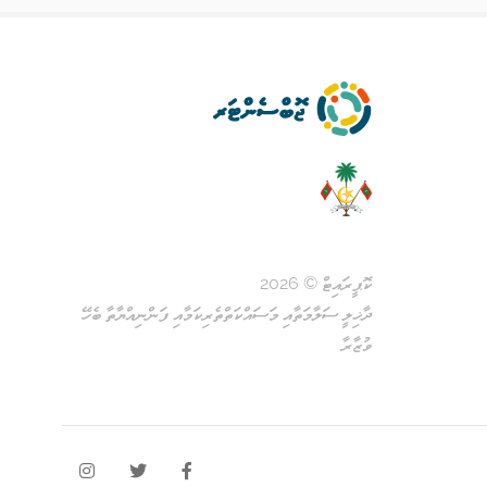
ކޮޕީރައިޓް © 2026
ދާޚިލީ ސަލާމަތާއި މަސައްކަތްތެރިކަމާއި ފަންނިއްޔާތާ ބެހޭ
ވުޒާރާ