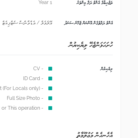
ތަޖުރިބާގެ އެންމެ ދަށް މިންވަރު
1 Year
އެންމެ ދަށްވެގެން އޮންނަން ޖެހޭނެ ސަނަދު
އޭލެވެލް / އެޑްވާންސް ސެޓްފިކެޓް
ހުށަހަޅަންޖެހޭ ލިޔެކިޔުން
ލިޔެކިޔުން
- CV
- ID Card
- Police Report (For Locals only)
- Full Size Photo
- Any Certificates related to Hospitality or This operation
އެހެނިހެން މަޢުލޫމާތު