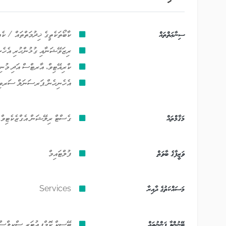
ސިނާޢަތްތައް
ކާބޯތަކެތީގެ ޚިދުމަތްތައް / ކެއ
ރިޒަވޭޝަނާއި ގުޅުންހުރި އެހެނި
ކްރިއޭޓިވް، އާރޓްސް އަދި މުނިފ
އެހެނިހެން ޕަރސަނަލް ސަރވިސ
މަޤާމްތައް
ގެސްޓް ރިލޭޝަން އެގްޒެކެޓިވް
ވަޒީފާގެ ބާވަތް
ފުލްޓައިމް
މަސައްކަތުގެ ދާއިރާ
Services
ބޭނުންވާ ފަންނުތައް
ބޭސިކް ކޮމްޕިއުޓަރ ސްކިލްސް