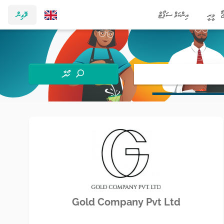
މީރީ
އިންކަމް ސަޕޯޓް
ލޮގިން
ހޯދާ
Gold Company Pvt Ltd