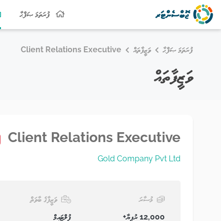
ފުރަތަމަ ޞަފްޙާ
ފުރަތަމަ ޞަފްޙާ
ވަޒީފާތައް
Client Relations Executive
ވަޒީފާތައް
Client Relations Executive
Gold Company Pvt Ltd
މުސާރަ
ވަޒީފާގެ ބާވަތް
12,000 ރުފިޔާ+
ފުލްޓައިމް