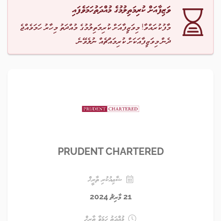
ވަޒިފާއަށް ކުރިމަތިލުމުގެ މުއްދަތުހަމަވެފައި
މާފުކުރައްވާ! މިވަޒީފާއަށް ކުރިމަތިލުމުގެ މުއްދަތު މިހާރު ހަމަވެއްޖެ
ދެން މިވަޒީފާއަކަށް ކުރިމައްޗެއް ނުލެވޭނެ.
PRUDENT CHARTERED
ޝާޢިއުކުރި ތާރީޚް
21 މާރިޗު 2024
މުއްދަތު ހަމަވާ ތާރީޚް