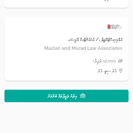
އެޑްމިނިސްޓްރޭޓިވް ،/ އެކައުންޓްސް އޮފިސަރ
Mazlan and Murad Law Associates
12,000 ރުފިޔާ+
މާލެ ސިޓީ، މާލެ
އިތުރު ވަޒީފާތައް ބެލުމަށް