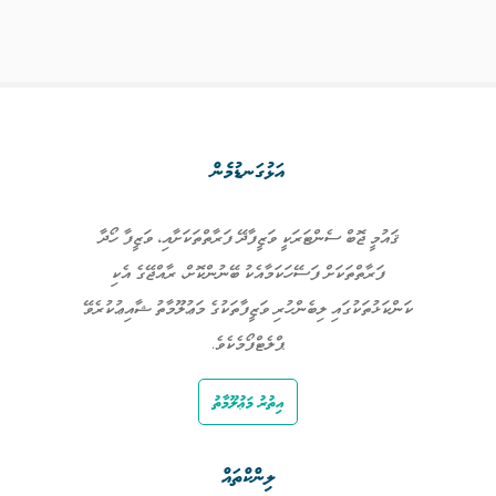
އަޅުގަނޑުމެން
ޤައުމީ ޖޮބް ސެންޓަރަކީ ވަޒީފާދޭ ފަރާތްތަކަށާއި، ވަޒީފާ ހޯދާ
ފަރާތްތަކަށް ފަސޭހަކަމާއެކު ބޭނުންކޮށް، ރާއްޖޭގެ އެކި
ކަންކަޅުތަކުގައި ލިބެންހުރި ވަޒީފާތަކުގެ މަޢުލޫމާތު ޝާއިޢުކުރެވޭ
ޕްލެޓްފޯމެކެވެ.
އިތުރު މަޢުލޫމާތު
ލިންކްތައް