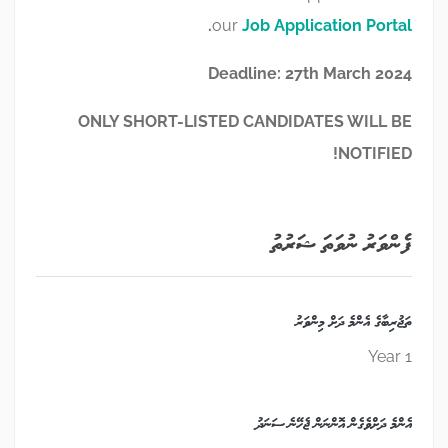
.
our
Job Application Portal
Deadline: 27th March 2024
ONLY SHORT-LISTED CANDIDATES WILL BE
NOTIFIED!
ފެންވަރު ނުވަތަ ޝަރުތު
ތަޖުރިބާގެ އެންމެ ދަށް މިންވަރު
1 Year
އެންމެ ދަށްވެގެން އޮންނަން ޖެހޭނެ ސަނަދު