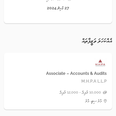
27 މާރިޗު 2024
އެއްކަހަލަ ވަޒީފާތައް
Associate – Accounts & Audits
M.H.P.A L.L.P
10,000 ރުފިޔާ - 12,000 ރުފިޔާ
މާލެ ސިޓީ، މާލެ