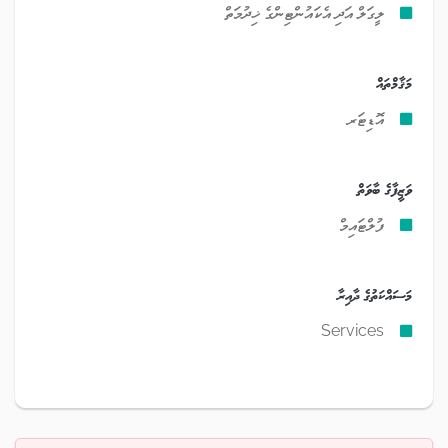
ލީގަލް އަދި އެކައުންޓިންގެ ޚިދުމަތް
މަޤާމްތައް
އޮޑިޓަރ
ވަޒީފާގެ ބާވަތް
ފުލްޓައިމް
މަސައްކަތުގެ ދާއިރާ
Services