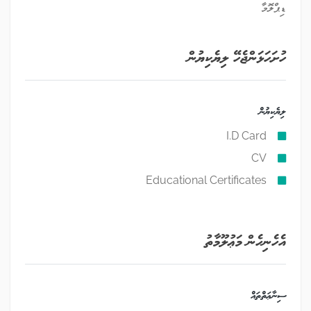
ޑިޕްލޮމާ
ހުށަހަޅަންޖެހޭ ލިޔެކިޔުން
ލިޔެކިޔުން
I.D Card
CV
Educational Certificates
އެހެނިހެން މަޢުލޫމާތު
ސިނާޢަތްތައް