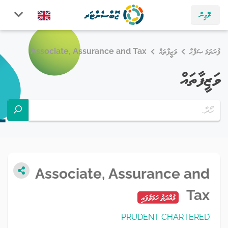
ލޮގިން
ފުރަތަމަ ޞަފްޙާ
ވަޒީފާތައް
Associate, Assurance and Tax
ވަޒީފާތައް
Associate, Assurance and
Tax
މުއްދަތު ހަމަވެފައި
PRUDENT CHARTERED