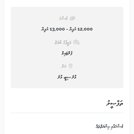
މުސާރަ
12,000 ރުފިޔާ - 13,000 ރުފިޔާ
ވަޒީފާގެ ބާވަތް
ފުލްޓައިމް
ރަށް
މާލެ ސިޓީ، މާލެ
ތަފްޞީލު
މުސާރައާއި އިނާޔަތްތައް