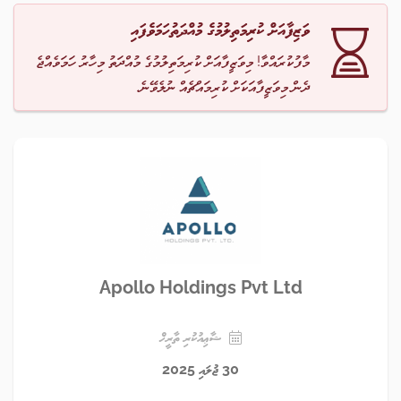
ވަޒިފާއަށް ކުރިމަތިލުމުގެ މުއްދަތުހަމަވެފައި
މާފުކުރައްވާ! މިވަޒީފާއަށް ކުރިމަތިލުމުގެ މުއްދަތު މިހާރު ހަމަވެއްޖެ
ދެން މިވަޒީފާއަކަށް ކުރިމައްޗެއް ނުލެވޭނެ.
Apollo Holdings Pvt Ltd
ޝާޢިއުކުރި ތާރީޚް
30 ޖުލައި 2025