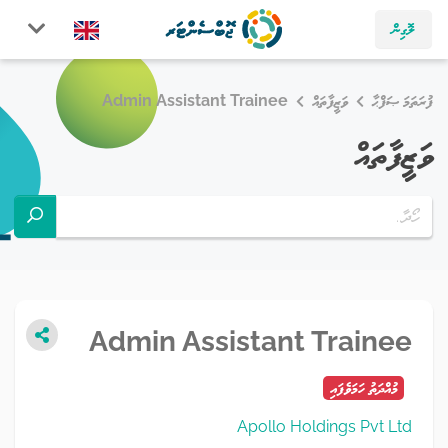
ލޮގިން
ފުރަތަމަ ޞަފްޙާ
ވަޒީފާތައް
Admin Assistant Trainee
ވަޒީފާތައް
Admin Assistant Trainee
މުއްދަތު ހަމަވެފައި
Apollo Holdings Pvt Ltd