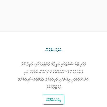
އަޅުގަނޑުމެން
ޤައުމީ ޖޮބް ސެންޓަރަކީ ވަޒީފާދޭ ފަރާތްތަކަށާއި، ވަޒީފާ ހޯދާ
ފަރާތްތަކަށް ފަސޭހަކަމާއެކު ބޭނުންކޮށް، ރާއްޖޭގެ އެކި
ކަންކަޅުތަކުގައި ލިބެންހުރި ވަޒީފާތަކުގެ މަޢުލޫމާތު ޝާއިޢުކުރެވޭ
ޕްލެޓްފޯމެކެވެ.
އިތުރު މަޢުލޫމާތު