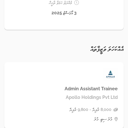
މުއްދަތު ހަމަވާ ތާރީޚް
3 އޯގަސްޓު 2025
އެއްކަހަލަ ވަޒީފާތައް
Admin Assistant Trainee
Apollo Holdings Pvt Ltd
8,000 ރުފިޔާ - 9,800 ރުފިޔާ
މާލެ ސިޓީ، މާލެ