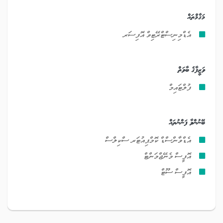
މަޤާމްތައް
އެޑްމިނިސްޓްރޭޓިވް އޮފިސަރ
ވަޒީފާގެ ބާވަތް
ފުލްޓައިމް
ބޭނުންވާ ފަންނުތައް
އެޑްވާންސްޑް ކޮމްޕިއުޓަރ ސްކިލްސް
އޮފީސް މެނޭޖްމަންޓް
އޮފީސް ސޫޓް