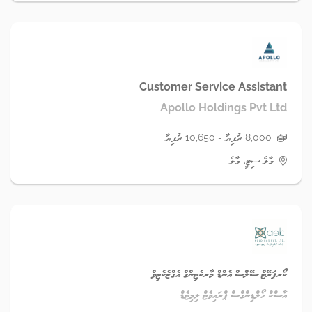
Customer Service Assistant
Apollo Holdings Pvt Ltd
8,000 ރުފިޔާ - 10,650 ރުފިޔާ
މާލެ ސިޓީ، މާލެ
ކޯރޕަރޭޓް ސޭލްސް އެންޑް މާރކެޓިންގް އެގްޒެކެޓިވް
އާސްކް ހޯލްޑިންގްސް ޕްރައިވެޓް ލިމިޓެޑް