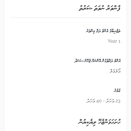
ފެންވަރު ނުވަތަ ޝަރުތު
ތަޖުރިބާގެ އެންމެ ދަށް މިންވަރު
1 Year
އެންމެ ދަށްވެގެން އޮންނަން ޖެހޭނެ ސަނަދު
އޯލެވެލް
ޢުމުރު
23 އަހަރު - 40 އަހަރު
ހުށަހަޅަންޖެހޭ ލިޔެކިޔުން