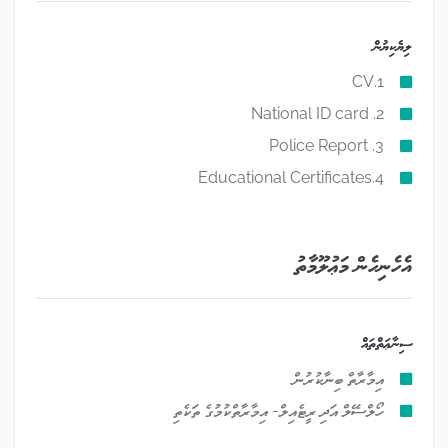
ލިޔެކިޔުން
1.CV
2. National ID card
3. Police Report
4.Educational Certificates
އެހެނިހެން މަޢުލޫމާތު
ސިނާޢަތްތައް
އިމާރާތް ބިނާކުރުން
ހޯލްސޭލް އަދި ރީޓެއިލް- އިމާރާތްކުމުގެ ތަކެތި