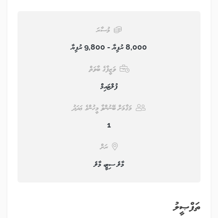
މުސާރަ
8,000 ރުފިޔާ - 9,800 ރުފިޔާ
ވަޒީފާގެ ބާވަތް
ފުލްޓައިމް
މަޤާމަށް ބޭނުންވާ މީހުންގެ ޢަދަދު
1
ރަށް
މާލެ ސިޓީ، މާލެ
ތަފްޞީލު