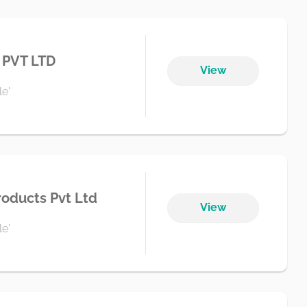
PVT LTD
View
e'
roducts Pvt Ltd
View
e'