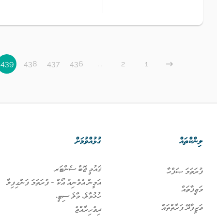
439
438
437
436
...
2
1
ލިންކްތައް
ގުޅުއްވުމަށް
ޤައުމީ ޖޮބް ސެންޓަރ
ފުރަތަމަ ޞަފްޙާ
އަމީން އެވެނިއު އޯކް - ފުރަތަމަ ފަންގިފިލާ
ވަޒީފާތައް
ހުޅުމާލެ، މާލެ ސިޓީ،
ވަޒީފާދޭ ފަރާތްތައް
ދިވެހިރާއްޖެ