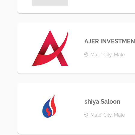
AJER INVESTMEN
Male' City, Male'
shiya Saloon
Male' City, Male'