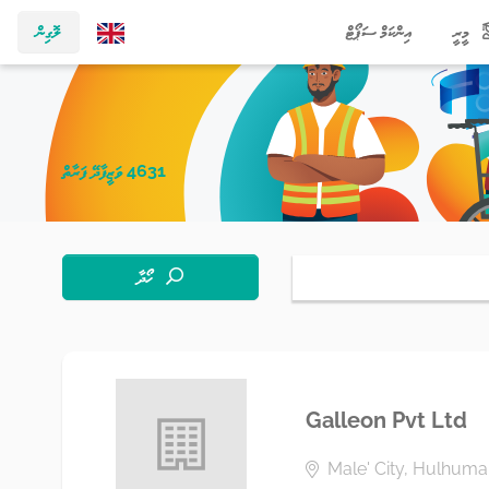
މީރީ
އިންކަމް ސަޕޯޓް
ލޮގިން
4631 ވަޒީފާދޭ ފަރާތް
ހޯދާ
Galleon Pvt Ltd
Male' City, Hulhumal