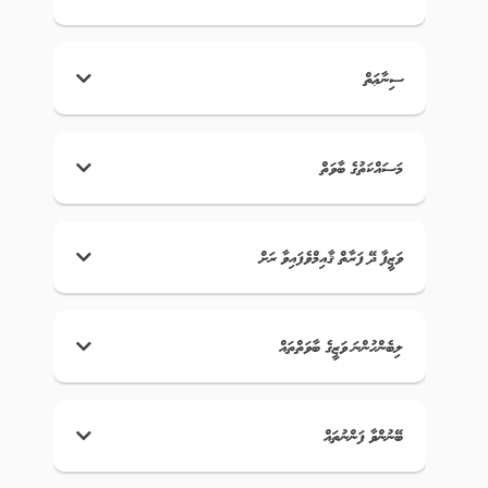
ސިނާޢަތް
މަސައްކަތުގެ ބާވަތް
ވަޒީފާ ދޭ ފަރާތް ޤާއިމްވެފައިވާ ރަށް
ލިބެންހުންނަ ވަޒީގެ ބާވަތްތައް
ބޭނުންވާ ފަންނުތައް