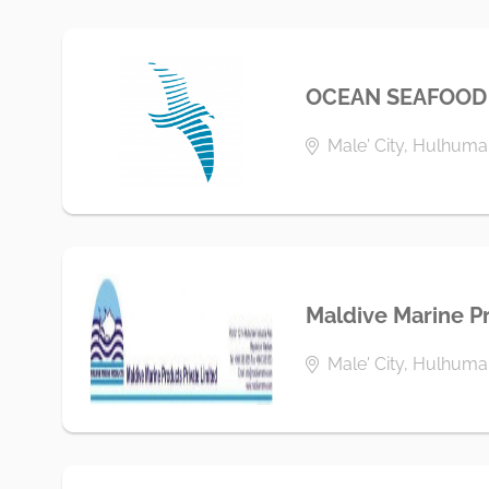
OCEAN SEAFOOD 
Male' City, Hulhumal
Maldive Marine P
Male' City, Hulhumal