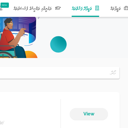
(current)
ވަޒީފާތައް
ވަޒީފާދޭ ފަރާތްތައް
ތަޢުލީމާއި ތަމްރީނުގެ ފުރުޞަތުތައް
View
e'