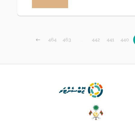
464
463
...
442
441
440