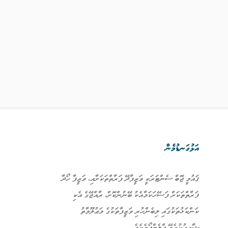
އަޅުގަނޑުމެން
ޤައުމީ ޖޮބް ސެންޓަރަކީ ވަޒީފާދޭ ފަރާތްތަކަށާއި، ވަޒީފާ ހޯދާ
ފަރާތްތަކަށް ފަސޭހަކަމާއެކު ބޭނުންކޮށް، ރާއްޖޭގެ އެކި
ކަންކަޅުތަކުގައި ލިބެންހުރި ވަޒީފާތަކުގެ މަޢުލޫމާތު
ޝާއިޢުކުރެވޭ ޕްލެޓްފޯމެކެވެ.