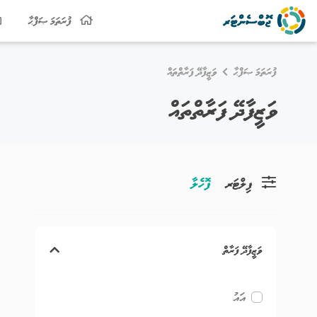
ފުރަތަމަ ޞަފްޙާ
ފުރަތަމަ ޞަފްޙާ
ވަޒީފާދޭ ފަރާތްތައް
ވަޒީފާދޭ ފަރާތްތައް
ފިލްޓަރ
ފޮހެލާ
ވަޒީފާދޭ ފަރާތް
އައު