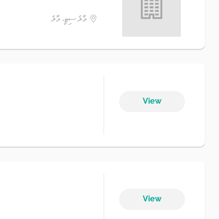
މާލެ ސިޓީ، މާލެ
View
View