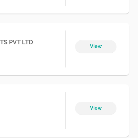
TS PVT LTD
View
View