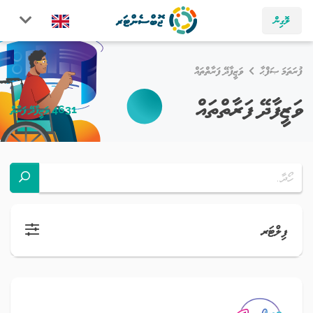
ލޮގިން
ފުރަތަމަ ޞަފްޙާ
ވަޒީފާދޭ ފަރާތްތައް
ވަޒީފާދޭ ފަރާތްތައް
4631 ވަޒީފާދޭ ފަރާތް
ފިލްޓަރ