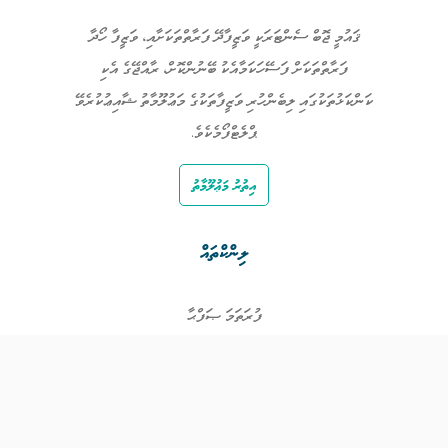
ޤައުމީ ޖޮބް ސެންޓަރަކީ ވަޒީފާދޭ ފަރާތްތަކަށާއި، ވަޒީފާ ހޯދާ
ފަރާތްތަކަށް ފަސޭހަކަމާއެކު ބޭނުންކޮށް، ރާއްޖޭގެ އެކި
ކަންކަޅުތަކުގައި ލިބެންހުރި ވަޒީފާތަކުގެ މަޢުލޫމާތު ޝާއިޢުކުރެވޭ
ޕްލެޓްފޯމެކެވެ.
އިތުރު މަޢުލޫމާތު
ލިންކްތައް
ފުރަތަމަ ޞަފްޙާ
ވަޒީފާތައް
ވަޒީފާދޭ ފަރާތްތައް
ތަޢުލީމާއި ތަމްރީނުގެ ފުރުޞަތުތައް