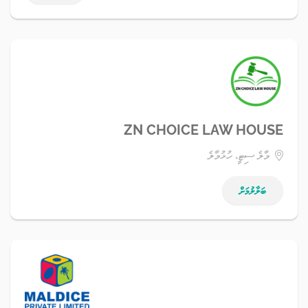
ZN CHOICE LAW HOUSE
މާލެ ސިޓީ، ހުޅުމާލެ
ބަލާލުމަށް