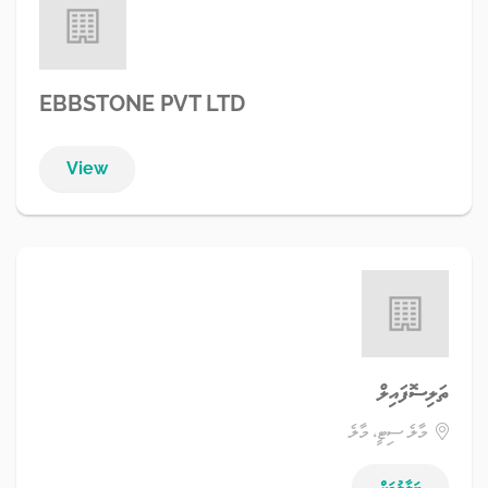
EBBSTONE PVT LTD
View
ތަލިސޮފައިލް
މާލެ ސިޓީ، މާލެ
ބަލާލުމަށް