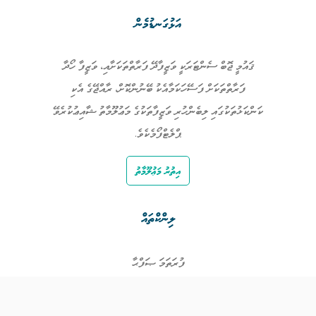
އަޅުގަނޑުމެން
ޤައުމީ ޖޮބް ސެންޓަރަކީ ވަޒީފާދޭ ފަރާތްތަކަށާއި، ވަޒީފާ ހޯދާ
ފަރާތްތަކަށް ފަސޭހަކަމާއެކު ބޭނުންކޮށް، ރާއްޖޭގެ އެކި
ކަންކަޅުތަކުގައި ލިބެންހުރި ވަޒީފާތަކުގެ މަޢުލޫމާތު ޝާއިޢުކުރެވޭ
ޕްލެޓްފޯމެކެވެ.
އިތުރު މަޢުލޫމާތު
ލިންކްތައް
ފުރަތަމަ ޞަފްޙާ
ވަޒީފާތައް
ވަޒީފާދޭ ފަރާތްތައް