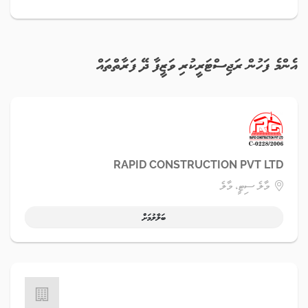
އެންމެ ފަހުން ރަޖިސްޓަރީކުރި ވަޒީފާ ދޭ ފަރާތްތައް
RAPID CONSTRUCTION PVT LTD
މާލެ ސިޓީ، މާލެ
ބަލާލުމަށް