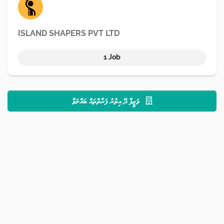
ISLAND SHAPERS PVT LTD
1 Job
ވަޒީފާ ދޭ އިތުރު ފަރާތްތައް ބައްލަވާ