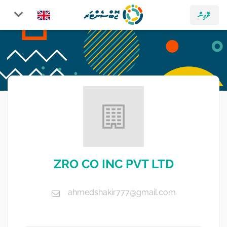
ލޮގިން
ZRO CO INC PVT LTD
ahmedshakir777@gmail.com