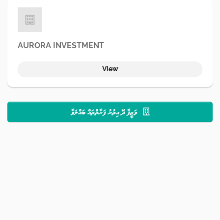
AURORA INVESTMENT
View
ވަޒީފާ ދޭ އިތުރު ފަރާތްތައް ބައްލަވާ