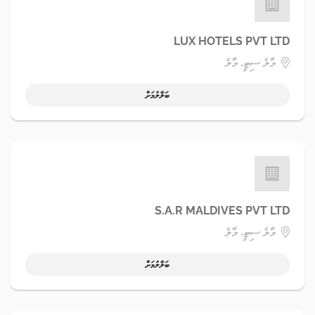
LUX HOTELS PVT LTD
މާލެ ސިޓީ، މާލެ
ބަލާލުމަށް
S.A.R MALDIVES PVT LTD
މާލެ ސިޓީ، މާލެ
ބަލާލުމަށް