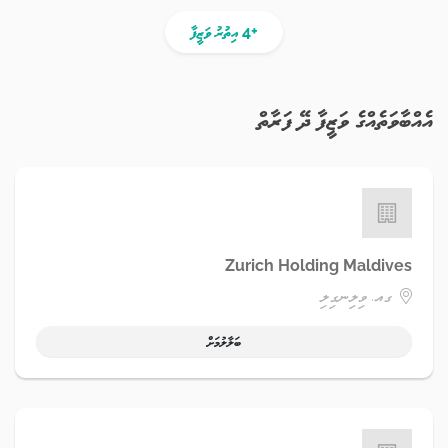
+4 އިތުރު ވަޒީފާ
އެއްބާވަތެއްގެ ވަޒީފާ ދޭ ފަރާތް
Zurich Holding Maldives
ގއ. ވިލިނގިލި
ބަލާލުމަށް