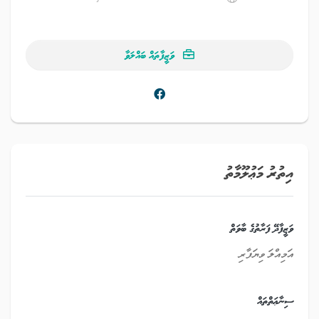
ވަޒީފާތައް ބައްލަވާ
އިތުރު މަޢުލޫމާތު
ވަޒީފާދޭ ފަރާތުގެ ބާވަތް
އަމިއްލަ ވިޔަފާރި
ސިނާޢަތްތައް