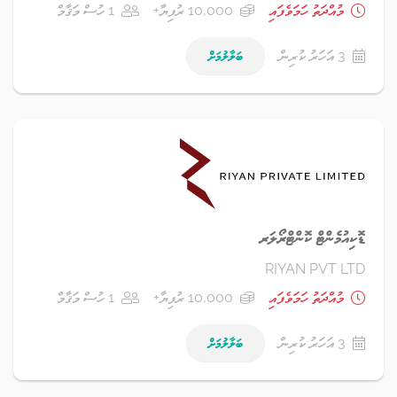
މުއްދަތު ހަމަވެފައި
10,000 ރުފިޔާ+
1 ހުސް މަޤާމް
3 އަހަރު ކުރިން
ބަލާލުމަށް
ޑޮކިއުމެންޓް ކޮންޓްރޯލަރ
RIYAN PVT LTD
މުއްދަތު ހަމަވެފައި
10,000 ރުފިޔާ+
1 ހުސް މަޤާމް
3 އަހަރު ކުރިން
ބަލާލުމަށް