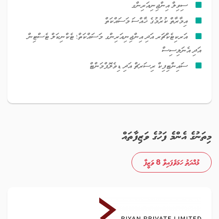
ސިވިލް އިންޖިނިއަރިންގ
އިމާރާތް ކުރުމުގެ ޚާއްސަ މަސައްކަތް
އަރކިޓެކްޗަރ އަދި އިންޖިނިއަރިންގ މަސައްކަތް؛ ޓެކްނިކަލް ޓެސްޓިން
އަދި އެނަލިސިސް
ސައިންޓިފިކް ރިސަރޗް އަދި ޑިވެލޮޕްމަންޓް
މިތަނުގެ އެންމެ ފަހުގެ ވަޒިފާތައް
މުއްދަތު ހަމަވެފައިވާ 8 ވަޒީފާ