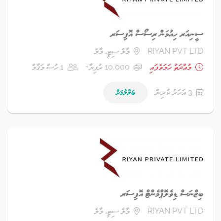
ސީނިއަރ ހިއުމަން ރިސޯސް އޮފިސަރ
RIYAN PVT LTD
މާލެ ސިޓީ، މާލެ
މުއްދަތު ހަމަވެފައި
10,000 ރުފިޔާ+
1 ހުސް މަޤާމް
3 އަހަރު ކުރިން
ބަލާލުމަށް
ބިޒްނަސް ޑިވެލޮޕްމެންޓް އޮފިސަރ
RIYAN PVT LTD
މާލެ ސިޓީ، މާލެ