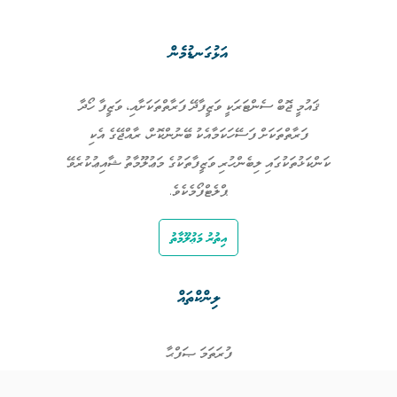
އަޅުގަނޑުމެން
ޤައުމީ ޖޮބް ސެންޓަރަކީ ވަޒީފާދޭ ފަރާތްތަކަށާއި، ވަޒީފާ ހޯދާ
ފަރާތްތަކަށް ފަސޭހަކަމާއެކު ބޭނުންކޮށް، ރާއްޖޭގެ އެކި
ކަންކަޅުތަކުގައި ލިބެންހުރި ވަޒީފާތަކުގެ މަޢުލޫމާތު ޝާއިޢުކުރެވޭ
ޕްލެޓްފޯމެކެވެ.
އިތުރު މަޢުލޫމާތު
ލިންކްތައް
ފުރަތަމަ ޞަފްޙާ
ވަޒީފާތައް