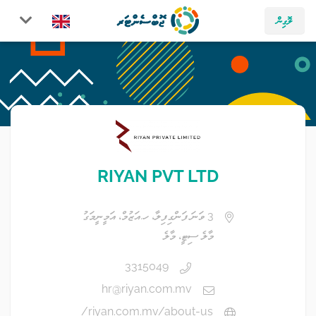
ލޮގިން
RIYAN PVT LTD
3 ވަނަ ފަންގިފިލާ، ހ.އަޒުމް، އަމީނީމަގު
މާލެ ސިޓީ، މާލެ
3315049
hr@riyan.com.mv
riyan.com.mv/about-us/