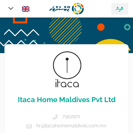
ލޮގިން
Itaca Home Maldives Pvt Ltd
7952971
hr@itacahomemaldives.com.mv