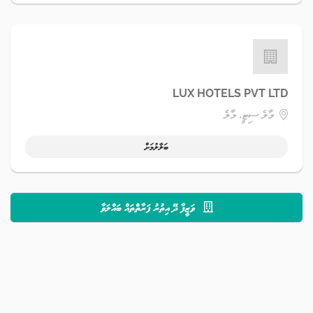
LUX HOTELS PVT LTD
މާލެ ސިޓީ، މާލެ
ބަލާލުމަށް
ވަޒީފާ ދޭ އިތުރު ފަރާތްތައް ބައްލަވާ