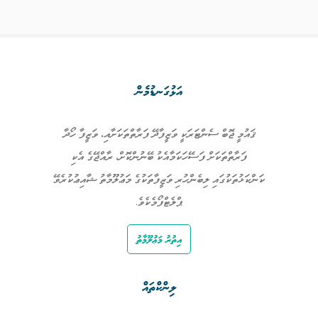
އަޅުގަނޑުމެން
ޤައުމީ ޖޮބް ސެންޓަރަކީ ވަޒީފާދޭ ފަރާތްތަކަށާއި، ވަޒީފާ ހޯދާ
ފަރާތްތަކަށް ފަސޭހަކަމާއެކު ބޭނުންކޮށް، ރާއްޖޭގެ އެކި
ކަންކަޅުތަކުގައި ލިބެންހުރި ވަޒީފާތަކުގެ މަޢުލޫމާތު ޝާއިޢުކުރެވޭ
ޕްލެޓްފޯމެކެވެ.
އިތުރު މަޢުލޫމާތު
ލިންކްތައް