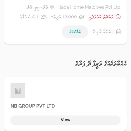
Itaca Home Maldives Pvt Ltd
މާލެ ސިޓީ، މާލެ
މުއްދަތު ހަމަވެފައި
12,000 ރުފިޔާ+
1 ހުސް މަޤާމް
1 އަހަރު ކުރިން
ބަލާލުމަށް
އެއްބާވަތެއްގެ ވަޒީފާ ދޭ ފަރާތް
NB GROUP PVT LTD
View