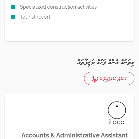
Specialized construction activities
Tourist resort
މިތަނުގެ އެންމެ ފަހުގެ ވަޒިފާތައް
މުއްދަތު ހަމަވެފައިވާ 1 ވަޒީފާ
Accounts & Administrative Assistant