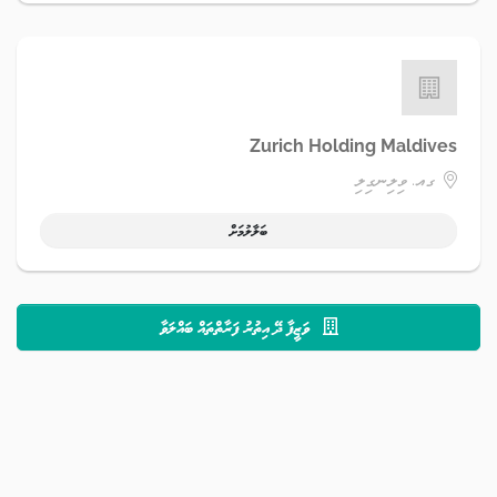
Zurich Holding Maldives
ގއ. ވިލިނގިލި
ބަލާލުމަށް
ވަޒީފާ ދޭ އިތުރު ފަރާތްތައް ބައްލަވާ