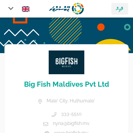
ލޮގިން
Big Fish Maldives Pvt Ltd
Male' City, Hulhumale'
333-5510
nyna@bigfish.mv
www.bigfish.mv