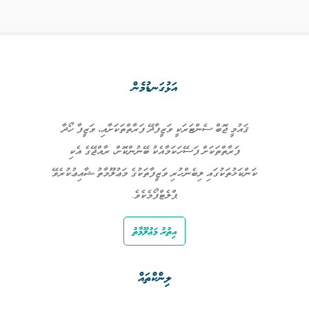
އަޅުގަނޑުމެން
ޤައުމީ ޖޮބް ސެންޓަރަކީ ވަޒީފާދޭ ފަރާތްތަކަށާއި، ވަޒީފާ ހޯދާ
ފަރާތްތަކަށް ފަސޭހަކަމާއެކު ބޭނުންކޮށް، ރާއްޖޭގެ އެކި
ކަންކަޅުތަކުގައި ލިބެންހުރި ވަޒީފާތަކުގެ މަޢުލޫމާތު ޝާއިޢުކުރެވޭ
ޕްލެޓްފޯމެކެވެ.
އިތުރު މަޢުލޫމާތު
ލިންކްތައް