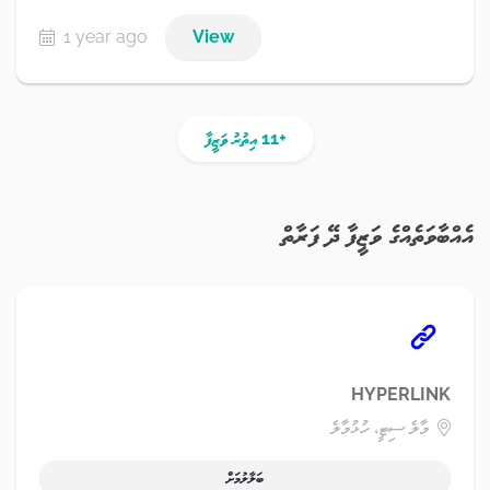
1 year ago
View
+11 އިތުރު ވަޒީފާ
އެއްބާވަތެއްގެ ވަޒީފާ ދޭ ފަރާތް
HYPERLINK
މާލެ ސިޓީ، ހުޅުމާލެ
ބަލާލުމަށް