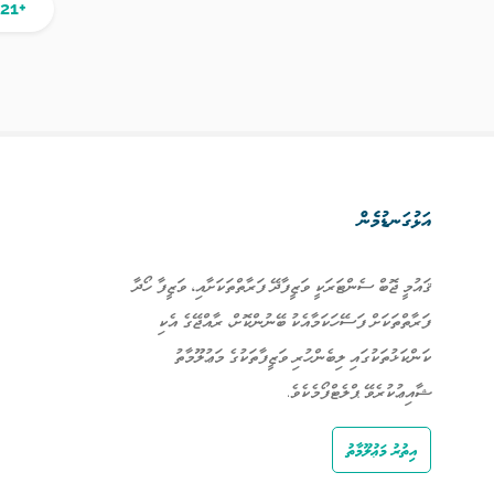
+21 އިތުރު ވަޒީފާ
އަޅުގަނޑުމެން
ޤައުމީ ޖޮބް ސެންޓަރަކީ ވަޒީފާދޭ ފަރާތްތަކަށާއި، ވަޒީފާ ހޯދާ
ފަރާތްތަކަށް ފަސޭހަކަމާއެކު ބޭނުންކޮށް، ރާއްޖޭގެ އެކި
ކަންކަޅުތަކުގައި ލިބެންހުރި ވަޒީފާތަކުގެ މަޢުލޫމާތު
ޝާއިޢުކުރެވޭ ޕްލެޓްފޯމެކެވެ.
އިތުރު މަޢުލޫމާތު