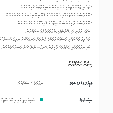
• ޒަމާނީ ޓެކްނޮލޮޖީއާއި އެހެނިހެން ވަޞީލަތްތައް ޤާއިމްކުރުން
• ކޮރަޕްޝަން ހުއްޓުވުމާއި މަނާކުރުމުގެ ޤާނޫނީ އޮނިގަނޑު ހަރުދަނާކުރުން
• ކޮރަޕްޝަން ޕްރިވެންޝަން ނިޒާމެއް ޤާއިމްކޮށް ހަރުދަނާކުރުން
• ނަޒާހަތްތެރި އަދި ހޭލުންތެރި މުޖުތަމަޢުއެއް ބިނާކުރުން
• ތަޙުޤީޤާ ގުޅުންހުރި މަސައްކަތްތަކުގެ ފެންވަރު ރަނގަޅުކޮށް ނަތީޖާ ޙާޞިލްކުރ
• ބައިނަލްއަޤުވާމީ ފަރާތްތަކާ ގުޅިގެން ކޮރަޕްޝަނާ ދެކޮޅަށް މަސައްކަތްކުރުން
އިތުރު މަޢުލޫމާތު
ވަޒީފާދޭ ފަރާތުގެ ބާވަތް
ދަޢުލަތް / ސަރުކާރު
ސިނާޢަތްތައް
ސެކިއުރިޓީ އަދި އިންވެސްޓިގޭޝ