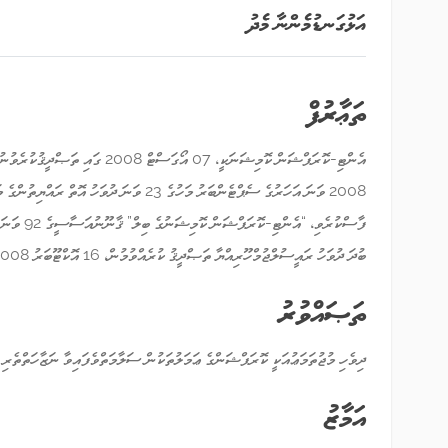
އަޅުގަނޑުމެންނާ މެދު
ތަޢާރުފް
ބުދަ ދުވަހު ރައީސުލްޖުމްހޫރިއްޔާ ތަޞްދީޤު ކުރެއްވުމުން، 16 އޮކްޓޫބަރު 2008 ގައި އުފެދިފައިވާ މުއައްސަސާއެކެވެ.
ތަޞައްވުރު
ދިވެހި މުޖުތަމަޢުއަކީ ކޮރަޕްޝަންގެ ޢަމަލުތަކުން ސަލާމަތްވެފައިވާ ނަޒާހަތްތެރި 
އަމާޒު