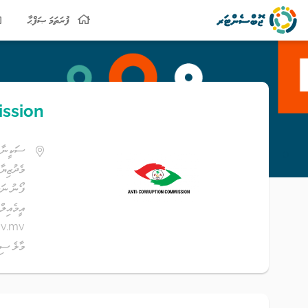
ފުރަތަމަ ޞަފްޙާ
ission
ސަކީނާ މ
މެދުޒިޔާ
ފޯނު ނަންބަރު: 0
އީމެއިލް
ov.mv
މާލެ ސިޓ