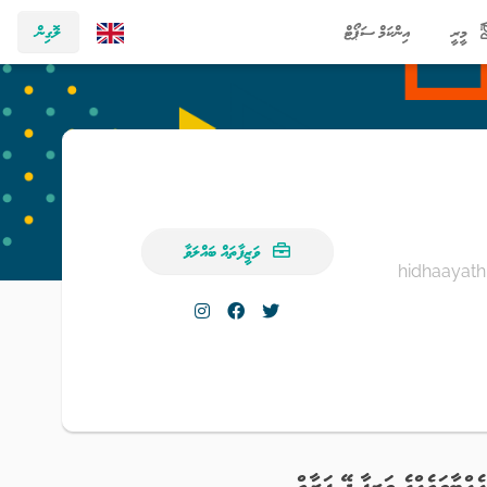
މީރީ
އިންކަމް ސަޕޯޓް
ލޮގިން
ވަޒީފާތައް ބައްލަވާ
hidhaayat
އެއްބާވަތެއްގެ ވަޒީފާ ދޭ ފަރާތް