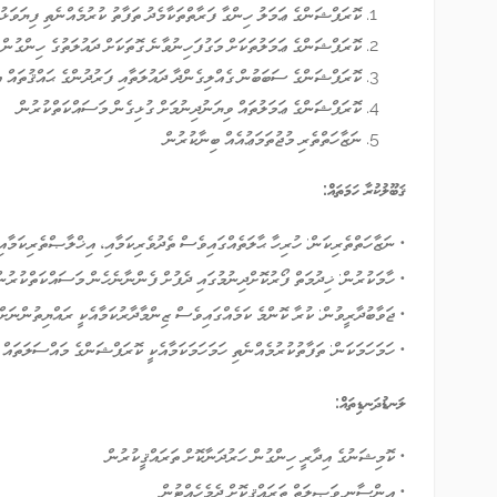
ކޮރަޕްޝަންގެ ޢަމަލު ހިންގާ ފަރާތްތަކާމެދު ތަފާތު ކުރުމެއްނެތި ފިޔަވަޅު
ކޮރަޕްޝަންގެ ޢަމަލުތަކަށް މަގުފަހިނުވާނެ ގޮތަކަށް ދައުލަތުގެ ހިންގުން
ކޮރަޕްޝަންގެ ސަބަބުން ގެއްލިގެންދާ ދައުލަތާއި ފަރުދުންގެ ޙައްޤުތައް އި
ކޮރަޕްޝަންގެ ޢަމަލުތައް ވިޔަނުދިނުމަށް ގުޅިގެން މަސައްކަތްކުރުން
ނަޒާހަތްތެރި މުޖުތަމަޢުއެއް ބިނާކުރުން
ޤަބޫލުކުރާ ހަމަތައް:
• ނަޒާހަތްތެރިކަން: ހުރިހާ ޙާލަތެއްގައިވެސް ތެދުވެރިކަމާއި، އިޚްލާޞްތެރިކަމާއި
• ހާމަކުރުން: ޚިދުމަތް ފޯރުކޮށްދިނުމުގައި ދެފުށް ފެންނާނެހެން މަސައްކަތްކުރުނ
• ޖަވާބުދާރީވުން: ކުރާ ކޮންމެ ކަމެއްގައިވެސް ޒިންމާދާރުކަމާއެކީ ރައްޔިތުންނަށް
• ހަމަހަމަކަން: ތަފާތުކުރުމެއްނެތި ހަމަހަމަކަމާއެކީ ކޮރަޕްޝަންގެ މައްސަލަތައް 
ލަނޑުދަނޑިތައް:
• ކޮމިޝަނުގެ އިދާރީ ހިންގުން ހަރުދަނާކޮށް ތަރައްޤީކުރުން
• އިންސާނީ ވަޞީލަތް ތަރައްޤީކޮށް ދެމެހެއްޓުން