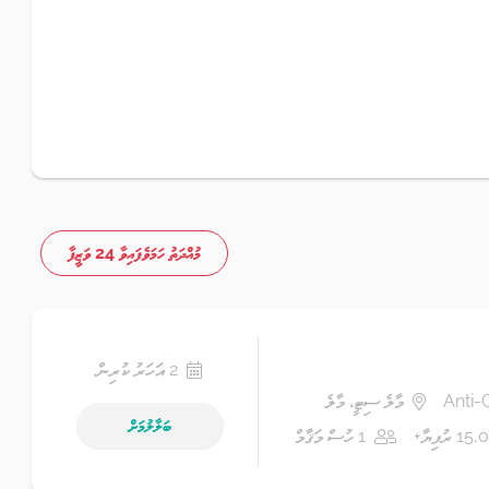
މުއްދަތު ހަމަވެފައިވާ 24 ވަޒީފާ
2 އަހަރު ކުރިން
Anti-
މާލެ ސިޓީ، މާލެ
ބަލާލުމަށް
 ރުފިޔާ+
1 ހުސް މަޤާމް