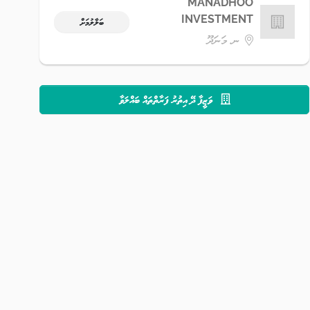
MANADHOO
INVESTMENT
ބަލާލުމަށް
ނ. މަނަދޫ
ވަޒީފާ ދޭ އިތުރު ފަރާތްތައް ބައްލަވާ