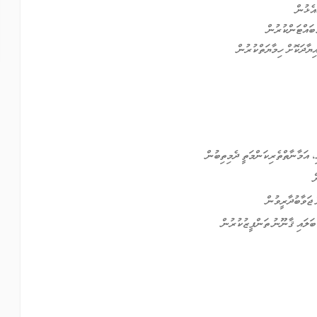
އެޅުން
 ބައްޓަންކުރުން
ޔާދަކޮށް ހިމާޔަތްކުރުން
، އަމާނާތްތެރިކަންމަތީ ދެމިތިބުން
ް
 ޖަވާބުދާރީވުން
ބަލައި ޤާނޫނު ތަންފީޒުކުރުން