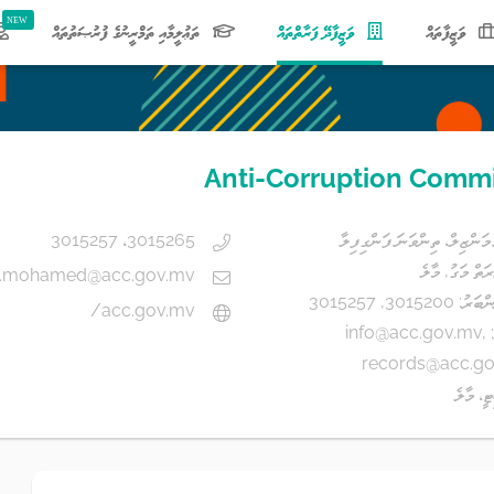
(current)
ވަޒީފާތައް
ވަޒީފާދޭ ފަރާތްތައް
ތަޢުލީމާއި ތަމްރީނުގެ ފުރުޞަތުތައް
Anti-Corruption Comm
ަންޒިލް، ތިންވަނަ ފަންގިފިލާ
3015265، 3015257
ރަތް މަގު, މާލެ
h.mohamed@acc.gov.mv
301520, 3015257
acc.gov.mv/
:
,
info@acc.gov.mv
records@acc.g
ީ، މާލެ