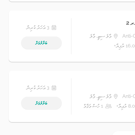
ރ 2
3 އަހަރު ކުރިން
Anti-
މާލެ ސިޓީ، މާލެ
ބަލާލުމަށް
 ރުފިޔާ+
3 އަހަރު ކުރިން
Anti-
މާލެ ސިޓީ، މާލެ
ބަލާލުމަށް
ރުފިޔާ+
1 ހުސް މަޤާމް