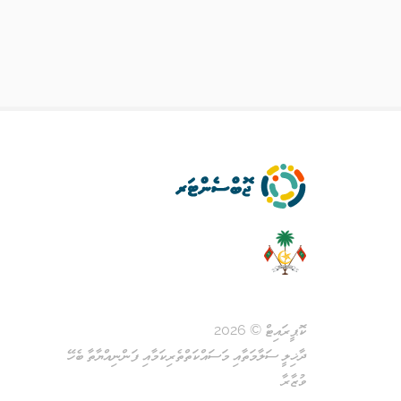
ކޮޕީރައިޓް © 2026
ދާޚިލީ ސަލާމަތާއި މަސައްކަތްތެރިކަމާއި ފަންނިއްޔާތާ ބެހޭ
ވުޒާރާ