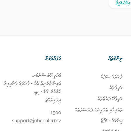
ލިންކްތައް
ގުޅުއްވުމަށް
ޤައުމީ ޖޮބް ސެންޓަރ
ފުރަތަމަ ޞަފްޙާ
އަމީން އެވެނިއު އޯކް - ފުރަތަމަ ފަންގިފިލާ
ވަޒީފާތައް
ހުޅުމާލެ، މާލެ ސިޓީ،
ވަޒީފާދޭ ފަރާތްތައް
ދިވެހިރާއްޖެ
ތަޢުލީމާއި ތަމްރީނުގެ ފުރުޞަތުތައް
1500
އިންކަމް ސަޕޯޓް
support@jobcenter.mv