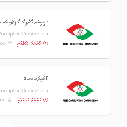
ސީނިއަރ ގްރެފިކްސް ޑިޒައިނަރ ގ
Corruption Commission
މުއްދަތު ހަމަވެފައި
16,000
ޑްރައިވަރ ގރ 1
Corruption Commission
މުއްދަތު ހަމަވެފައި
8,000 