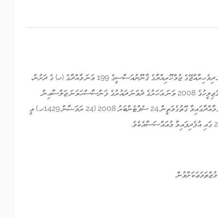
އެންޓި-ކޮރަޕްޝަން ކޮމިޝަނަކީ، 07 އޯގަސްޓް 2008 ގައި ތަޞްދީޤުކުރެވުނު ދިވެހިރާއްޖޭގެ ޖުމްހޫރިއްޔާގެ ޤާނޫނުއަސާސީގެ 199 ވަނަ މާއްދާގެ (ހ) ގެ ދަށުން،
2008 ވަނަ އަހަރުގެ ސެޕްޓެންބަރު މަހުގެ 23 ވަނަ ދުވަހު އޮތް ރައްޔިތުންގެ މަޖިލީހުގެ 2008 ވަނަ އަހަރުގެ ދެވަނަ ދައުރުގެ ފަންސާސްހަވަނަ ޖަލްސާއިން
ފާސްކުރެވި، “އެންޓި-ކޮރަޕްޝަން ކޮމިޝަނުގެ ބިލް” ޤާނޫނުއަސާސީގެ 92 ވަނަ މާއްދާގައިވާ ގޮތުގެމަތީން 24 ސެޕްޓެންބަރު 2008 (24 ރަމަޟާން 1429ހ.) ވީ
މުޖްތަމަޢަކަށްވުން