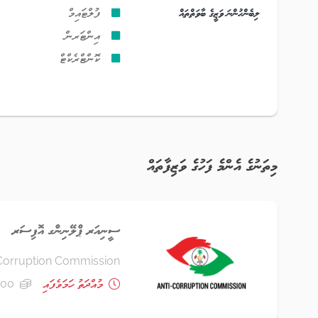
ލިބެންހުންނަ ވަޒީގެ ބާވަތްތައް
ފުލްޓައިމް
އިންޓަރން
ކޮންޓްރެކްޓް
މިތަނުގެ އެންމެ ފަހުގެ ވަޒިފާތައް
ސީނިއަރ ޕްލޭނިންގ އޮފިސަރ
Corruption Commission
މުއްދަތު ހަމަވެފައި
15,000