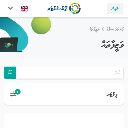
ލޮގިން
ފުރަތަމަ ޞަފްޙާ
ވަޒީފާތައް
ވަޒީފާތައް
1 ވަޒީފާ
1
ފިލްޓަރ