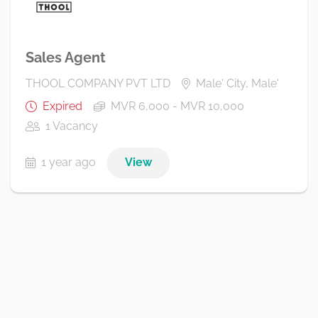
Sales Agent
THOOL COMPANY PVT LTD
Male' City, Male'
Expired
MVR 6,000 - MVR 10,000
1 Vacancy
1 year ago
View