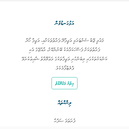
އަޅުގަނޑުމެން
ޤައުމީ ޖޮބް ސެންޓަރަކީ ވަޒީފާދޭ ފަރާތްތަކަށާއި، ވަޒީފާ ހޯދާ
ފަރާތްތަކަށް ފަސޭހަކަމާއެކު ބޭނުންކޮށް، ރާއްޖޭގެ އެކި
ކަންކަޅުތަކުގައި ލިބެންހުރި ވަޒީފާތަކުގެ މަޢުލޫމާތު ޝާއިޢުކުރެވޭ
ޕްލެޓްފޯމެކެވެ.
އިތުރު މަޢުލޫމާތު
ލިންކްތައް
ފުރަތަމަ ޞަފްޙާ