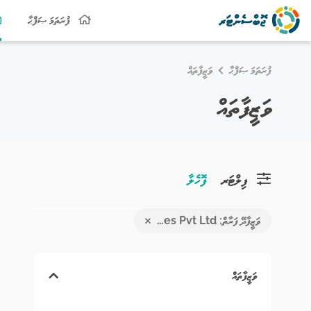
ފުރަތަމަ ޞަފްޙާ
ފުރަތަމަ ޞަފްޙާ
ވަޒީފާތައް
ވަޒީފާތައް
ފިލްޓަރ
ފޮހެލާ
ވަޒީފާދޭ ފަރާތް: Oziga Maldives Pvt Ltd
ވަޒީފާތައް