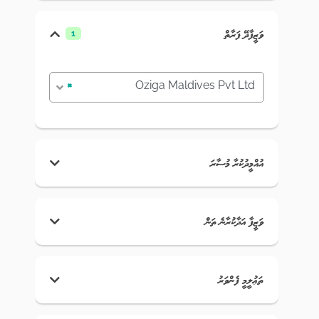
ވަޒީފާދޭ ފަރާތް
1
×
Oziga Maldives Pvt Ltd
އުއްމީދުކުރާ މުސާރަ
ވަޒީފާ އަދާކުރާނެ ތަން
ތަޢުލީމީ ފެންވަރު