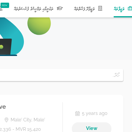
(current)
ވަޒީފާތައް
ވަޒީފާދޭ ފަރާތްތައް
ތަޢުލީމާއި ތަމްރީނުގެ ފުރުޞަތުތައް
ve
5 years ago
Male' City, Male'
View
2,336 - MVR 15,420