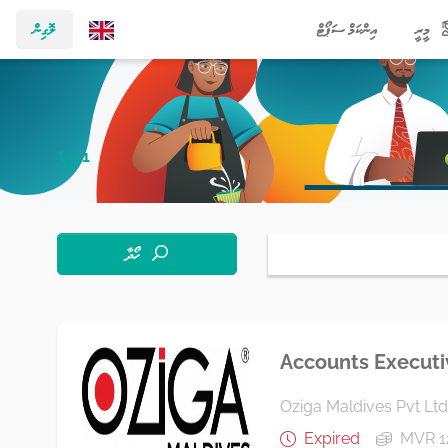
މީރީ
އިންކަމް ސަޕޯޓް
ލޮގިން
1 ވަޒީފާ
ހޯދާ
Accounts Executi
Oziga Maldives Pvt Ltd
Expired
MVR 1