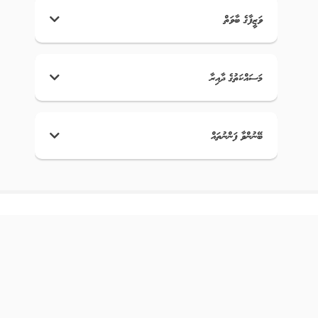
ވަޒީފާގެ ބާވަތް
މަސައްކަތުގެ ދާއިރާ
ބޭނުންވާ ފަންނުތައް
އަޅުގަނޑުމެން
ޤައުމީ ޖޮބް ސެންޓަރަކީ ވަޒީފާދޭ ފަރާތްތަކަށާއި، ވަޒީފާ ހޯދާ
ފަރާތްތަކަށް ފަސޭހަކަމާއެކު ބޭނުންކޮށް، ރާއްޖޭގެ އެކި