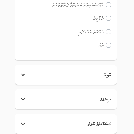
ޚާއްސައެހީއަށް ބޭނުންވާ ފަރާތްތަކަށް
އެކްޓިވް
މުއްދަތު ހަމަވެފައި
އައު
ދާއިރާ
ސިނާޢަތް
މަސައްކަތުގެ ބާވަތް