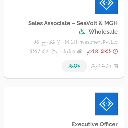
Sales Associate – SeaVolt & MGH
Wholesale
M.G.H Investment Pvt Ltd
މާލެ ސިޓީ، މާލެ
މުއްދަތު ހަމަވެފައި
0 ރުފިޔާ+
2 ހުސް މަޤާމް
1 މަސް ކުރިން
ބަލާލުމަށް
Executive Officer