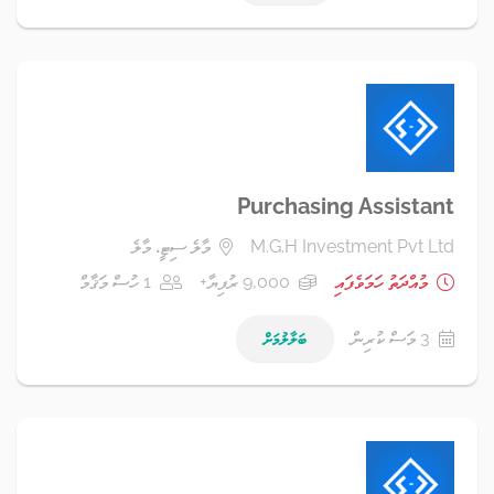
Purchasing Assistant
M.G.H Investment Pvt Ltd
މާލެ ސިޓީ، މާލެ
މުއްދަތު ހަމަވެފައި
9,000 ރުފިޔާ+
1 ހުސް މަޤާމް
3 މަސް ކުރިން
ބަލާލުމަށް