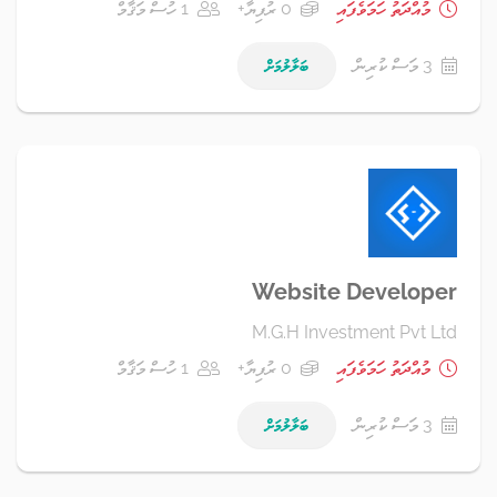
މުއްދަތު ހަމަވެފައި
0 ރުފިޔާ+
1 ހުސް މަޤާމް
3 މަސް ކުރިން
ބަލާލުމަށް
Website Developer
M.G.H Investment Pvt Ltd
މުއްދަތު ހަމަވެފައި
0 ރުފިޔާ+
1 ހުސް މަޤާމް
3 މަސް ކުރިން
ބަލާލުމަށް