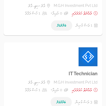
M.G.H Investment Pvt Ltd
މާލެ ސިޓީ، މާލެ
މުއްދަތު ހަމަވެފައި
0 ރުފިޔާ+
1 ހުސް މަޤާމް
1 މަސް ކުރިން
ބަލާލުމަށް
IT Technician
M.G.H Investment Pvt Ltd
މާލެ ސިޓީ، މާލެ
މުއްދަތު ހަމަވެފައި
0 ރުފިޔާ+
1 ހުސް މަޤާމް
3 މަސް ކުރިން
ބަލާލުމަށް