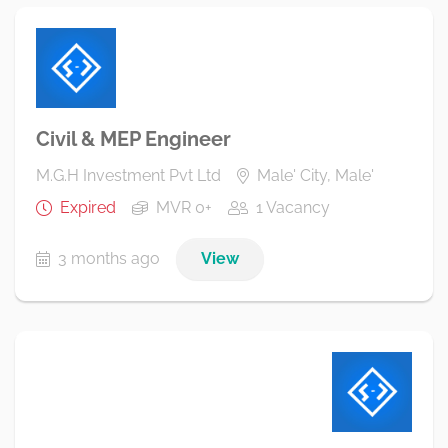
Civil & MEP Engineer
M.G.H Investment Pvt Ltd
Male' City, Male'
Expired
MVR 0+
1 Vacancy
3 months ago
View