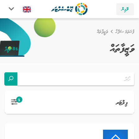
ލޮގިން
ފުރަތަމަ ޞަފްޙާ
ވަޒީފާތައް
ވަޒީފާތައް
81 ވަޒީފާ
1
ފިލްޓަރ