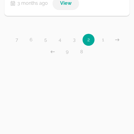
3 months ago
View
7
6
5
4
3
2
1
9
8