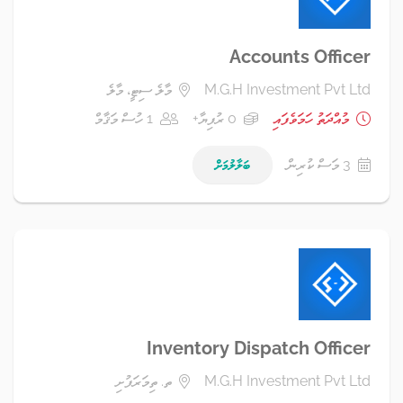
Accounts Officer
M.G.H Investment Pvt Ltd
މާލެ ސިޓީ، މާލެ
މުއްދަތު ހަމަވެފައި
0 ރުފިޔާ+
1 ހުސް މަޤާމް
3 މަސް ކުރިން
ބަލާލުމަށް
Inventory Dispatch Officer
M.G.H Investment Pvt Ltd
ތ. ތިމަރަފުށި