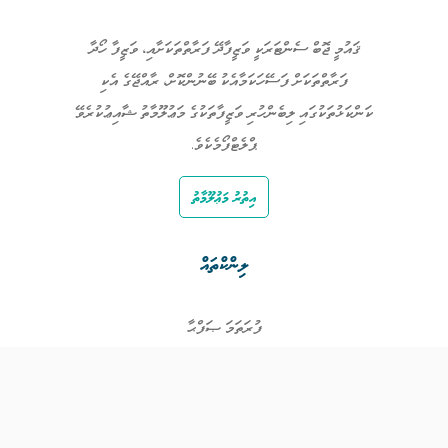
ޤައުމީ ޖޮބް ސެންޓަރަކީ ވަޒީފާދޭ ފަރާތްތަކަށާއި، ވަޒީފާ ހޯދާ
ފަރާތްތަކަށް ފަސޭހަކަމާއެކު ބޭނުންކޮށް، ރާއްޖޭގެ އެކި
ކަންކަޅުތަކުގައި ލިބެންހުރި ވަޒީފާތަކުގެ މަޢުލޫމާތު ޝާއިޢުކުރެވޭ
ޕްލެޓްފޯމެކެވެ.
އިތުރު މަޢުލޫމާތު
ލިންކްތައް
ފުރަތަމަ ޞަފްޙާ
ވަޒީފާތައް
ވަޒީފާދޭ ފަރާތްތައް
ތަޢުލީމާއި ތަމްރީނުގެ ފުރުޞަތުތައް