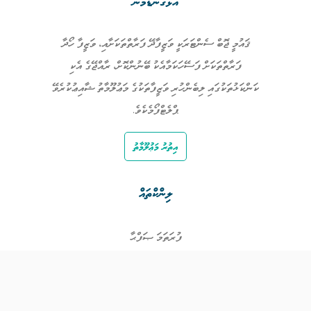
އަޅުގަނޑުމެން
ޤައުމީ ޖޮބް ސެންޓަރަކީ ވަޒީފާދޭ ފަރާތްތަކަށާއި، ވަޒީފާ ހޯދާ
ފަރާތްތަކަށް ފަސޭހަކަމާއެކު ބޭނުންކޮށް، ރާއްޖޭގެ އެކި
ކަންކަޅުތަކުގައި ލިބެންހުރި ވަޒީފާތަކުގެ މަޢުލޫމާތު ޝާއިޢުކުރެވޭ
ޕްލެޓްފޯމެކެވެ.
އިތުރު މަޢުލޫމާތު
ލިންކްތައް
ފުރަތަމަ ޞަފްޙާ
ވަޒީފާތައް
ވަޒީފާދޭ ފަރާތްތައް