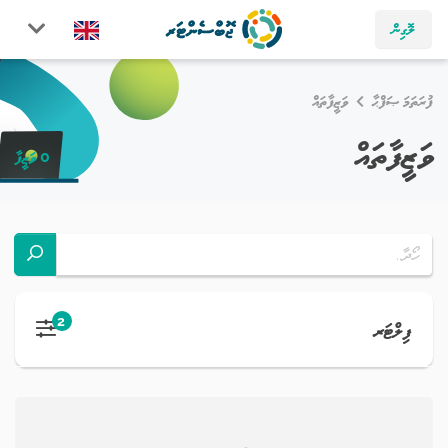
ލޮގިން
ފުރަތަމަ ޞަފްޙާ
ވަޒީފާތައް
ވަޒީފާތައް
0 ވަޒީފާ
2
ފިލްޓަރ