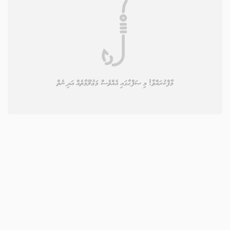
މާފްކުރައްވާ! މި ޞަފްޙާގައި އެއްވެސް މަޢުލޫމާތެއް އަދި ނެތް