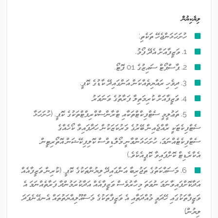
ލިޔެކިޔުން
ހުށަހަޅަންޖެހޭ ތަކެތި:
1. ވަޒީފާއަށް އެދޭ ފޯމު.
2. ޕާސްޕޯޓް ސައިޒުގެ 01 ފޮޓޯ.
3. ދިވެހި ރައްޔިތެއްކަން އަންގައިދޭ ކާޑުގެ ކޮޕީ.
4. ވަޒީފާއަށް ކުރިމަތިލާ ފަރާތުގެ ވަނަވަރު
5. ތަޢުލީމީ ސެޓްފިކްޓްތަކާއި ޓްރާންސްކްރިޕްޓްތަކުގެ ކޮޕީ. (ހުށަހަޅާ
ސެޓްފިކެޓަކީ ރާއްޖެއިން ބޭރުގެ މަރުކަޒަކުން ހަދާފައިވާ ކޯހެއްގެ
ސެޓްފިކެޓެއްނަމަ، ހުށަހަޅަންވާނީ މޯލްޑިވްސް ކޮލިފިކޭޝަން އޮތޯރިޓީން
އެކްރެޑިޓް ކޮށްފައިވާ ކޮޕީއެކެވެ.)
6. މަސައްކަތުގެ ތަޖުރިބާ އަންގައިދޭ ލިޔުންތަކުގެ ކޮޕީ. (ކުރިން ވަޒީފާއެއް
އަދާކޮށްފައިވާނަމަ ނުވަތަ މިހާރުވެސް ވަޒީފާއެއް އަދާކުރަމުންދާ ފަރާތެއްނަމަ އެ
ވަޒީފާތަކުގައި ހޭދަވީ މުއްދަތާއި އެ ވަޒީފާތަކުގެ މަސްއޫލިއްޔަތުތައް އެނގޭނެފަދަ
ލިޔުން)