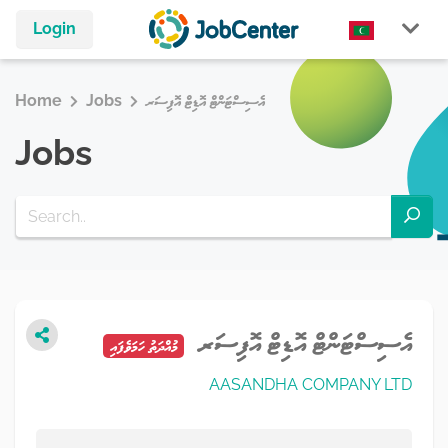
Login
އެސިސްޓަންޓް އޮޑިޓް އޮފިސަރ
Jobs
Home
Jobs
އެސިސްޓަންޓް އޮޑިޓް އޮފިސަރ
މުއްދަތު ހަމަވެފައި
AASANDHA COMPANY LTD