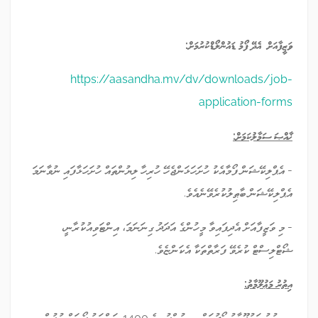
ވަޒީފާއަށް
އެދޭ ފޯމު ޑައުންލޯޑްކުރުމަށް:
https://aasandha.mv/dv/downloads/job-
application-forms
ޚާއްޞަ ސަމާލުކަމަށް:
- އެޕްލިކޭޝަން ފޯމާއެކު ހުށަހަޅަންޖެހޭ ހުރިހާ ލިޔުންތައް ހުށަހަޅާފައި ނުވާނަމަ
އެޕްލިކޭޝަން ބާޠިލުކުރެވޭނެއެވެ.
- މި ވަޒީފާއަށް އެދިފައިވާ މީހުންގެ އަދަދު ގިނަނަމަ، އިންޓަވިއުކުރާނީ،
ޝޯޓްލިސްޓް ކުރެވޭ ފަރާތްތަކާ އެކަންޏެވެ.
އިތުރު މަޢުލޫމާތު
:
- އިތުރު މަޢުލޫމާތު ހޯދުމަށް، މި ކުންފުނީގެ 1400 ނަންބަރު ފޯނަށް ގުޅުން