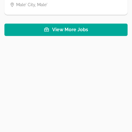
Male' City, Male'
View More Jobs