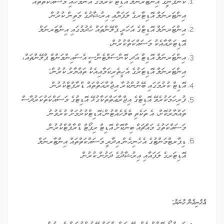
ކުންފުނީގެ އިންޓަރނަލް އޮޑިޓް ކުރުމުގެ އެންމެހައި މަސައްކަތްތައް
އިންޓަރނަލް އޮޑިޓާރގެ ލަފަޔާއި އިރުޝާދުގެ މަތިން ކުރުން.
އިންޓަރނަލް އޮޑިޓްގެ އަހަރީ ޕްލޭންތައް ހެދުމުގައި އިންޓަރނަލް
އޮޑިޓަރާއާއެކު މަސައްކަތްކުރުން،
އިންޓަރނަލް އޮޑިޓް އަދި ކޮންސަލްޓެންސީ އެސައިންމަންޓް ޕްލޭންތައް،
އިންޓަރނަލް އޮޑިޓަރުގެ އެހީތެރިކަމާއިއެކު ތައްޔާރު ކުރުން؛
އޮޑިޓް ކުރުމަގައި ބޭނުންކުރާ އިޖްރާއަތްތައް ޑްރާފްޓްކުރުން.
ފުރިހަމަކުރެވޭ އޮޑިޓްގެ އިޖްރާޢަތްތަކާގުޅޭ އޮޑިޓުގެ މަސައްކަތުކަރުދާސް
ތައްޔާރުކޮށް، އެ ތަކެތި ބެލެހެއްޓުން؛އޮޑިޓްކުރުމަށް ކުރެވުނު
މަސައްކަތުގެ މައްޗައް ބިނާކޮށް އޮޑިޓް ރިޕޯޓް ޑްރާފްޓްކުރުން.
ޑިޕާރޓްމަންޓުގެ އެހެނިހެން އިދާރީ މަސައްކަތްތައް އިންޓާރނަލް
އޮޑިޓަރގެ ލަފައާއި އިރުޝާދުގެ ދަށުން ކުރުން.
އެހެނިހެން ހުނަރު
: