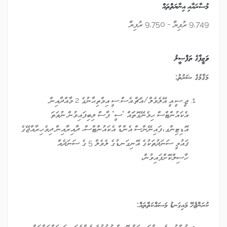
މުސާރައާއި އިނާޔަތްތައް
9,749 ރުފިޔާ - 9,750 ރުފިޔާ
ވަޒީފާގެ ތަފްޞީލު
މަޤާމުގެ ޝަރުތު
:
ޖީ.ސީ.އީ އޭލެވެލް/އެޗް.އެސް.ސީ އިމްތިޙާނުގެ 2 މާއްދާއިން
އެކައުންޓްސް ހިމެނޭގޮތަައް "ސީ" ފާސް ލިބިފައިވުން ނުވަތަ
އޮޑިޓިންގ،ފައިނޭންސް އެންޑް އެކައުންޓްސް، ދާއިރާއިން ދިވެހިރާއްޖޭގެ
ޤައުމީ ސަނަދުތަކުގެ އޮނިގަނޑުގެ ލެވެލް 5 ގެ ސަނަދެއް
ހާސިލްކޮށްފައިވުން،
ކުރަންޖެހޭ މައިގަނޑު މަސައްކަތްތައް
: