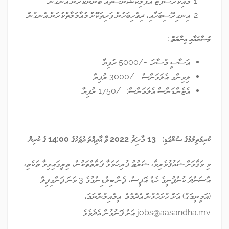
މައިކްރޯސޮފްޓް އެޕްލިކޭޝަންސްތައް ބޭނުންކުރަން އެނގުން.
އިނގިރޭސިބަހާއި، ދިވެހިބަހުން ފަރިތަކޮށް މުޢާމަލާތްކުރަން އެނގުން.
މުސާރައާއި އިނާޔަތް
:
އަސާސީ މުސާރަ: -/5000 ރުފިޔާ
ލިވިންގ އެލަވަންސް: -/3000 ރުފިޔާ
އެޓެންޑަންސް އެލަވަންސް: -/1750 ރުފިޔާ
ކުރިމަތިލުމުގެ ސުންގަޑި: 13
މާރިޗު
2022 ވާ އާދިއްތަ ދުވަހުގެ 14:00 ގެ ކުރިން
މި މަޤާމަށް ޝައުޤުވެރިވާ، ޝަރުޠު ފުރިހަމަވާ ފަރާތްތަކުން، ތިރީގައިމިވާ ތަކެތި،
އާސަންދަ ކުންފުނީގެ ހެޑް އޮފީސް، ފެން ބިލްޑިންގުގެ 3 ވަނަ ފަންގިފިލާ
(އަމީނީމަގު) އަށް ހުށަހެޅުން އެދެމެވެ. އީމެއިލުންނަމަ،
jobs@aasandha.mv
އަށް ފޮނުވުން އެދެމެވެ.