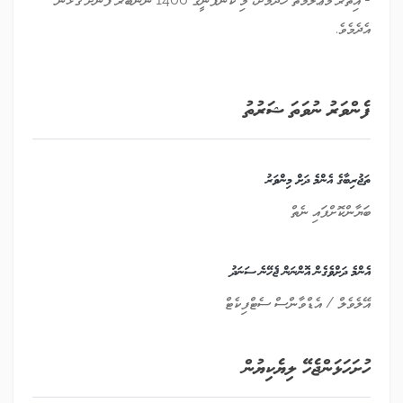
އެދެމެވެ.
ފެންވަރު ނުވަތަ ޝަރުތު
ތަޖުރިބާގެ އެންމެ ދަށް މިންވަރު
ބަޔާންކޮށްފައި ނެތް
އެންމެ ދަށްވެގެން އޮންނަން ޖެހޭނެ ސަނަދު
އޭލެވެލް / އެޑްވާންސް ސެޓްފިކެޓް
ހުށަހަޅަންޖެހޭ ލިޔެކިޔުން