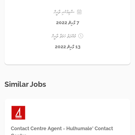
ޝާޢިއުކުރި ތާރީޚް
7 މާރިޗު 2022
މުއްދަތު ހަމަވާ ތާރީޚް
13 މާރިޗު 2022
Similar Jobs
Contact Centre Agent - Hulhumale' Contact