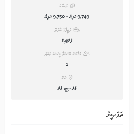
މުސާރަ
9,749 ރުފިޔާ - 9,750 ރުފިޔާ
ވަޒީފާގެ ބާވަތް
ފުލްޓައިމް
މަޤާމަށް ބޭނުންވާ މީހުންގެ ޢަދަދު
1
ރަށް
މާލެ ސިޓީ، މާލެ
ތަފްޞީލު