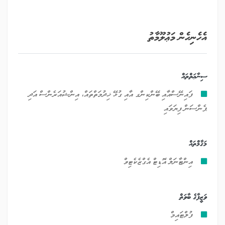
އެހެނިހެން މަޢުލޫމާތު
ސިނާޢަތްތައް
ފައިނޭސްއާއި ބޭންކިންގ އާއި ގުޅޭ ޚިދުމަތްތައް، އިންޝުއަރެންސް އަދި
ޕެންސަން ފިޔަވައި
މަޤާމްތައް
އިންޓާނަލް އޮޑިޓް އެގްޒެކެޓިވް
ވަޒީފާގެ ބާވަތް
ފުލްޓައިމް