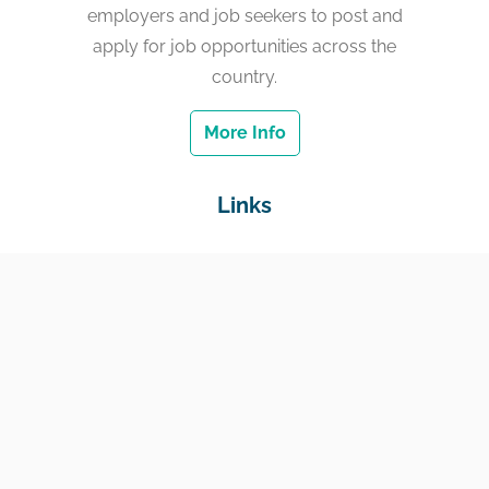
employers and job seekers to post and
apply for job opportunities across the
country.
More Info
Links
Home
Jobs
Employers
Education & Training
Income Support
Generate Widget