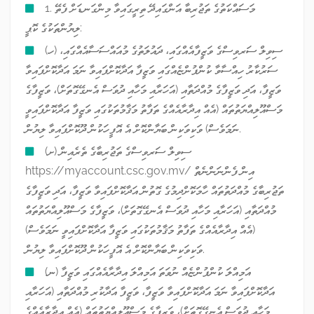
1. މަސައްކަތުގެ ތަޖުރިބާ އަންގައިދޭ ތިރީގައިވާ މިންގަނޑަށް ފެތޭ
ލިޔުންތަކުގެ ކޮޕީ:
(ހ) ސިވިލް ސަރވިސްގެ ވަޒީފާއެއްގައި، ދައުލަތުގެ މުއައްސަސާއެއްގައި،
ސަރުކާރު ހިއްސާވާ ކުންފުންޏެއްގައި ވަޒީފާ އަދާކޮށްފައިވާ ނަމަ އަދާކޮށްފައިވާ
ވަޒީފާ، އަދި ވަޒީފާގެ މުއްދަތާއި (އަހަރާއި މަހާއި ދުވަސް އެނގޭގޮތަށް)، ވަޒީފާގެ
މަސްއޫލިއްޔަތުތައް (އެއް އިދާރާއެއްގެ ތަފާތު މަޤާމުތަކުގައި ވަޒީފާ އަދާކޮށްފައިވީ
ނަމަވެސް) ވަކިވަކިން ބަޔާންކޮށް އެ އޮފީހަކުން ދޫކޮށްފައިވާ ލިޔުން.
(ށ) ސިވިލް ސަރވިސްގެ ތަޖުރިބާގެ ތެރެއިން
https://myaccount.csc.gov.mv/ އިން ފެންނަންނެތް
ތަޖުރިބާގެ މުއްދަތުތައް ހާމަކޮށްދިމުގެ ގޮތުން އަދާކޮށްފައިވާ ވަޒީފާ، އަދި ވަޒީފާގެ
މުއްދަތާއި (އަހަރާއި މަހާއި ދުވަސް އެނގޭގޮތަށް)، ވަޒީފާގެ މަސްއޫލިއްޔަތުތައް
(އެއް އިދާރާއެއްގެ ތަފާތު މަޤާމުތަކުގައި ވަޒީފާ އަދާކޮށްފައިވީ ނަމަވެސް)
ވަކިވަކިން ބަޔާންކޮށް އެ އޮފީހަކުން ދޫކޮށްފައިވާ ލިޔުން.
(ނ) އަމިއްލަ ކުންފުންޏެއް ނުވަތަ އަމިއްލަ އިދާރާއެއްގައި ވަޒީފާ
އަދާކޮށްފައިވާ ނަމަ އަދާކޮށްފައިވާ ވަޒީފާ، ވަޒީފާ އަދާކުރި މުއްދަތާއި (އަހަރާއި
މަހާއި ދުވަސް އެނގޭގޮތަށް)، ވަޒީފާގެ މަސްއޫލިއްޔަތުތައް (އެއް އިދާރާއެއްގެ