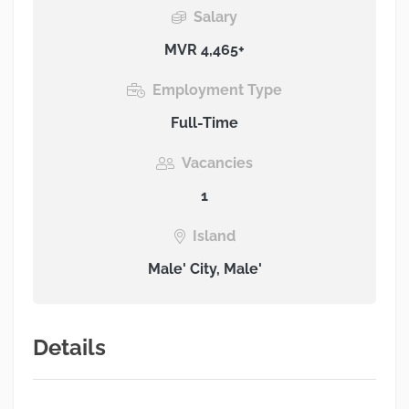
Salary
MVR 4,465+
Employment Type
Full-Time
Vacancies
1
Island
Male' City, Male'
Details