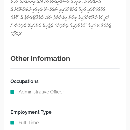
އެނގޭގޮތަށް)، ވަޒީފާގެ މަސްއޫލިއްޔަތުތައް (އެއް އިދާރާއެއްގެ ތަފާތު
މަޤާމުތަކުގައި ވަޒީފާ އަދާކޮށްފައިވީ ނަމަވެސް) ވަކިވަކިން ބަޔާންކޮށް އެ
އޮފީހަކުން ދޫކޮށްފައިވާ ލިޔުން ލިބެންނެތް ނަމަ، ރެކްރޫޓްމަންޓް އުޞޫލުގެ
ޖަދުވަލު 8 ގައިވާ "އުވާލާފައިވާ ތަންތަނުގެ ތަޖުރިބާ އަންގައިދޭ ރެފަރެންސް
ޗެކްފޯމް".
Other Information
Occupations
Administrative Officer
Employment Type
Full-Time