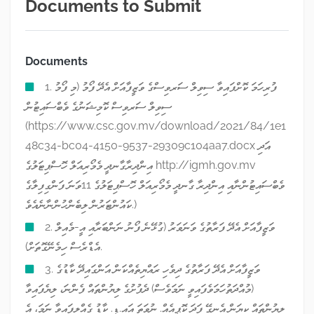
Documents to Submit
Documents
1. ފުރިހަމަ ކޮށްފައިވާ ސިވިލް ސަރވިސްގެ ވަޒީފާއަށް އެދޭ ފޯމު (މި ފޯމު
ސިވިލް ސަރވިސް ކޮމިޝަނުގެ ވެބްސައިޓުން
(https://www.csc.gov.mv/download/2021/84/1e1
48c34-bc04-4150-9537-29309c104aa7.docx އަދި
އިންދިރާގާނދީ މެމޯރިއަލް ހޮސްޕިޓަލުގެ http://igmh.gov.mv
ވެބްސައިޓުންނާއި އިންދިރާ ގާނދީ މެމޯރިއަލް ހޮސްޕިޓަލުގެ 11ވަނަ ފަންގިފިލާގެ
ކައުންޓަރުން ލިބެންހުންނާނެއެވެ.)
2. ވަޒީފާއަށް އެދޭ ފަރާތުގެ ވަނަވަރު (ގުޅޭނެ ފޯނު ނަންބަރާއި އީ-މެއިލް
އެޑްރެސް ހިމެނޭގޮތަށް).
3. ވަޒީފާއަށް އެދޭ ފަރާތުގެ ދިވެހި ރައްޔިތެއްކަން އަންގައިދޭ ކާޑުގެ
(މުއްދަތުހަމަވެފައިވީ ނަމަވެސް) ދެފުށުގެ ލިޔުންތައް ފެންނަ، ލިޔެފައިވާ
ލިޔުންތައް ކިޔަން އެނގޭ ފަދަ ކޮޕީއެއް. ނުވަތަ އައި.ޑީ. ކާޑު ގެއްލިފައިވާ ނަމަ، އެ