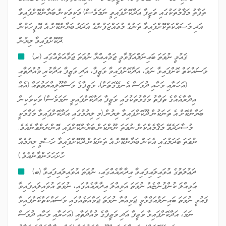
ތަފާތު މަޤާމުތަކުގައި ވަޒީފާ އަދާކޮށްފައިވީ ނަމަވެސް) ވަކިވަކިން ބަޔާންކޮށްފައިވާ
އަދި މަސައްކަތްކޮށްފައިވާ ތަނުގެ މުވައްޒަފުންގެ އަދަދު ބަޔާންކޮށް އެ އޮފީހަކުން
ދޫކޮށްފައިވާ ލިޔުން.
(ރ) ޤައުމީ ނުވަތަ ބައިނަލްއަޤުވާމީ ޖަމްއިއްޔާ ނުވަތަ ޖަމާއަތެއްގައި
މަސައްކަތް ކޮށްފައިވާ ނަމަ، އަދާކޮށްފައިވާ ވަޒީފާ، އަދި ވަޒީފާ އަދާކުރި މުއްދަތާއި
(އަހަރާއި މަހާއި ދުވަސް އެނގޭގޮތަށް)، ވަޒީފާގެ މަސްއޫލިއްޔަތުތައް (އެއް
އިދާރާއެއްގެ ތަފާތު މަޤާމުތަކުގައި ވަޒީފާ އަދާކޮށްފައިވީ ނަމަވެސް) ވަކިވަކިން
ބަޔާންކޮށް އެ ތަނަކުން ދޫކޮށްފައިވާ ލިޔުން (މި ލިޔުމުގައި އަދާކޮށްފައިވާ މަޤާމަކީ
މުސާރަދެވޭ މަޤާމެއްކަން ނުވަތަ ނޫންކަން ބަޔާންކޮށްފައި އޮންނަންވާނެއެވެ.
ނުވަތަ ބަދަލުގައި އެކަން ބަޔާންކޮށް އެ ތަނަކުން ދޫކޮށްފައިވާ ރަސްމީ ލިޔުމެއް
ހުށަހަޅަންވާނެއެވެ.)
(ބ) ދަޢުލަތުގެ އުވައިލައިފައިވާ އިދާރާއެއްގައި، ނުވަތަ އުވައިލައިފައިވާ
އަމިއްލަ ކުންފުންޏެއް ނުވަތަ އަމިއްލަ އިދާރާއެއްގައި، ނުވަތަ އުވައިލައިފައިވާ
ޤައުމީ ނުވަތަ ބައިނަލްއަޤްވާމީ ޖަމިއްޔާ ނުވަތަ ޖަމާއަތެއްގައި މަސައްކަތްކޮށްފައިވާ
ނަމަ، އަދާކޮށްފައިވާ ވަޒީފާ އަދި ވަޒީފާގެ މުއްދަތާއި (އަހަރާއި މަހާއި ދުވަސް