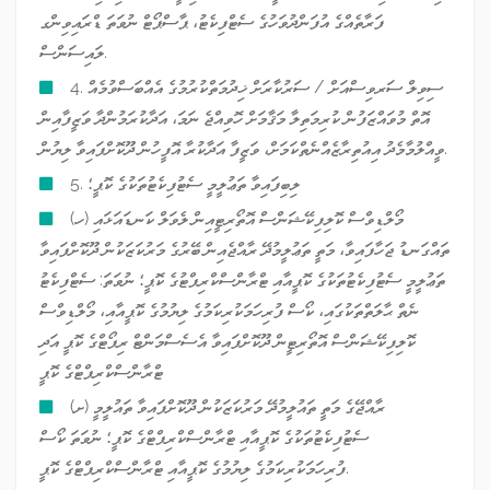
ފަރާތެއްގެ އުފަންދުވަހުގެ ސެޓްފިކެޓު، ޕާސްޕޯޓް ނުވަތަ ޑްރައިވިންގ
ލައިސަންސް.
4. ސިވިލް ސަރވިސްއަށް / ސަރުކާރަށް ޚިދުމަތްކުރުމުގެ އެއްބަސްވުމެއް
އޮތް މުވައްޒަފުން ކުރިމަތިލާ މަޤާމަށް ހޮވިއްޖެ ނަމަ، އަދާކުރަމުންދާ ވަޒީފާއިން
ވީއްލުމާމެދު އިއުތިރާޒެއްނެތްކަމަށް، ވަޒީފާ އަދާކުރާ އޮފީހުން ދޫކޮށްފައިވާ ލިޔުން.
5. ލިބިފައިވާ ތަޢުލީމީ ސެޓުފިކެޓުތަކުގެ ކޮޕީ؛
(ހ) މޯލްޑިވްސް ކޮލިފިކޭޝަންސް އޮތޯރިޓީއިން ލެވަލް ކަނޑައަޅައި
ތައްގަނޑު ޖަހާފައިވާ، މަތީ ތަޢުލީމުދޭ ރާއްޖެއިން ބޭރުގެ މަރުކަޒަކުން ދޫކޮށްފައިވާ
ތަޢުލީމީ ސެޓުފިކެޓުތަކުގެ ކޮޕީއާއި ޓްރާންސްކްރިޕްޓުގެ ކޮޕީ؛ ނުވަތަ: ސެޓްފިކެޓު
ނެތް ޙާލަތްތަކުގައި، ކޯސް ފުރިހަމަކުރިކަމުގެ ލިޔުމުގެ ކޮޕީއާއި، މޯލްޑިވްސް
ކޮލިފިކޭޝަންސް އޮތޯރިޓީން ދޫކޮށްފައިވާ އެސެސްމަންޓް ރިޕޯޓްގެ ކޮޕީ އަދި
ޓްރާންސްކްރިޕްޓްގެ ކޮޕީ
(ށ) ރާއްޖޭގެ މަތީ ތައުލީމުދޭ މަރުކަޒަކުން ދޫކޮށްފައިވާ ތައުލީމީ
ސެޓުފިކެޓުތަކުގެ ކޮޕީއާއި ޓްރާންސްކްރިޕްޓްގެ ކޮޕީ؛ ނުވަތަ ކޯސް
ފުރިހަމަކުރިކަމުގެ ލިޔުމުގެ ކޮޕީއާއި ޓްރާންސްކްރިޕްޓްގެ ކޮޕީ.