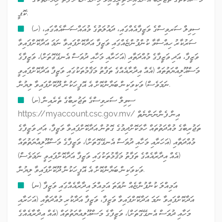
ކޮޕީ:
(ހ) ސިވިލް ސަރވިސްގެ ވަޒީފާއެއްގައި، ދައުލަތުގެ މުއައްސަސާއެއްގައި،
ސަރުކާރު ހިއްސާވާ ކުންފުންޏެއްގައި ވަޒީފާ އަދާކޮށްފައިވާ ނަމަ އަދާކޮށްފައިވާ
ވަޒީފާ، އަދި ވަޒީފާގެ މުއްދަތާއި (އަހަރާއި މަހާއި ދުވަސް އެނގޭގޮތަށް)، ވަޒީފާގެ
މަސްއޫލިއްޔަތުތައް (އެއް އިދާރާއެއްގެ ތަފާތު މަޤާމުތަކުގައި ވަޒީފާ އަދާކޮށްފައިވީ
ނަމަވެސް) ވަކިވަކިން ބަޔާންކޮށް އެ އޮފީހަކުން ދޫކޮށްފައިވާ ލިޔުން.
(ށ) ސިވިލް ސަރވިސްގެ ތަޖުރިބާގެ ތެރެއިން
https://myaccount.csc.gov.mv/ އިން ފެންނަންނެތް
ތަޖުރިބާގެ މުއްދަތުތައް ހާމަކޮށްދިމުގެ ގޮތުން އަދާކޮށްފައިވާ ވަޒީފާ، އަދި ވަޒީފާގެ
މުއްދަތާއި (އަހަރާއި މަހާއި ދުވަސް އެނގޭގޮތަށް)، ވަޒީފާގެ މަސްއޫލިއްޔަތުތައް
(އެއް އިދާރާއެއްގެ ތަފާތު މަޤާމުތަކުގައި ވަޒީފާ އަދާކޮށްފައިވީ ނަމަވެސް)
ވަކިވަކިން ބަޔާންކޮށް އެ އޮފީހަކުން ދޫކޮށްފައިވާ ލިޔުން.
(ނ) އަމިއްލަ ކުންފުންޏެއް ނުވަތަ އަމިއްލަ އިދާރާއެއްގައި ވަޒީފާ
އަދާކޮށްފައިވާ ނަމަ އަދާކޮށްފައިވާ ވަޒީފާ، ވަޒީފާ އަދާކުރި މުއްދަތާއި (އަހަރާއި
މަހާއި ދުވަސް އެނގޭގޮތަށް)، ވަޒީފާގެ މަސްއޫލިއްޔަތުތައް (އެއް އިދާރާއެއްގެ