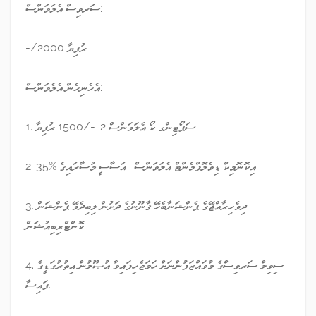
ސަރވިސް އެލަވަންސް:
-/2000 ރުފިޔާ
އެހެނިހެން އެލެވަންސް:
1. ސަޕޯޓިންގ ކޯ އެލަވަންސް 2: -/1500 ރުފިޔާ
2. އިކޮނޮމިކް ޑިވެލޮޕްމެންޓް އެލަވަންސް : އަސާސީ މުސާރައިގެ %35
3. ދިވެހިރާއްޖޭގެ ޕެންޝަނާބެހޭ ޤާނޫނުގެ ދަށުން ލިބިދެވޭ ޕެންޝަން
ކޮންޓްރިބިއުޝަން.
4. ސިވިލް ސަރވިސްގެ މުވައްޒަފުންނަށް ހަމަޖެހިފައިވާ އުޞޫލުން އިތުރުގަޑީގެ
ފައިސާ.