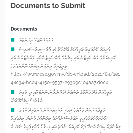
Documents to Submit
Documents
ހުށަހަޅަންޖެހޭ ލިޔުންތައް:
ފުރިހަމަ ކޮށްފައިވާ ވަޒީފާއަށް އެދޭ ފޯމު (މި ފޯމު ސިވިލް ސަރވިސް
ކޮމިޝަނުގެ ވެބްސައިޓުން އަދި އިދާރާގެ ވެބްސައިޓުންނާއި ކައުންޓަރުން އަދި
ތިރީގައިވާ ލިންކުން ލިބެންހުންނާނެއެވެ.)
https://www.csc.gov.mv/download/2021/84/1e1
48c34-bc04-4150-9537-29309c104aa7.docx
ވަޒީފާއަށް އެދޭ ފަރާތުގެ ވަނަވަރު (ގުޅޭނެ ފޯނު ނަންބަރާއި އީ-މެއިލް
އެޑްރެސް ހިމެނޭގޮތަށް).
ވަޒީފާއަށް އެދޭ ފަރާތުގެ ދިވެހި ރައްޔިތެއްކަން އަންގައިދޭ ކާޑުގެ
(މުއްދަތުހަމަވެފައިވީ ނަމަވެސް) ދެފުށުގެ ލިޔުންތައް ފެންނަ، ލިޔެފައިވާ
ލިޔުންތައް ކިޔަން އެނގޭ ފަދަ ކޮޕީއެއް. ނުވަތަ އައި.ޑީ. ކާޑު ގެއްލިފައިވާ ނަމަ، އެ