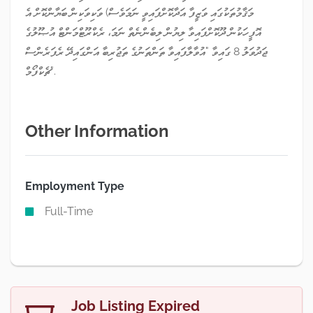
މަޤާމުތަކުގައި ވަޒީފާ އަދާކޮށްފައިވީ ނަމަވެސް) ވަކިވަކިން ބަޔާންކޮށް އެ
އޮފީހަކުން ދޫކޮށްފައިވާ ލިޔުން ލިބެންނެތް ނަމަ، ރެކްރޫޓްމަންޓް އުޞޫލުގެ
ޖަދުވަލު 8 ގައިވާ "އުވާލާފައިވާ ތަންތަނުގެ ތަޖުރިބާ އަންގައިދޭ ރެފަރެންސް
ޗެކްފޯމް".
Other Information
Employment Type
Full-Time
Job Listing Expired