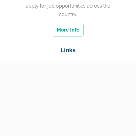
apply for job opportunities across the
country.
More Info
Links
Home
Jobs
Employers
Education & Training
Income Support
Generate Widget