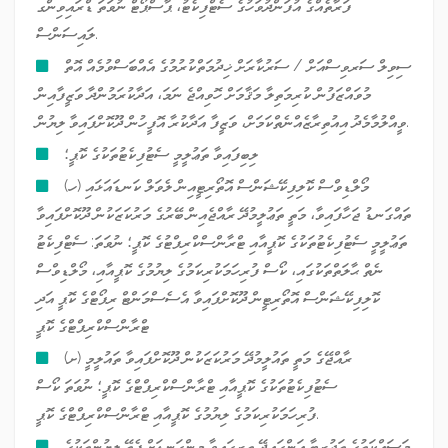
ފަރާތެއްގެ އުފަންދުވަހުގެ ސެޓްފިކެޓު، ޕާސްޕޯޓް ނުވަތަ ޑްރައިވިންގ
ލައިސަންސް.
ސިވިލް ސަރވިސްއަށް / ސަރުކާރަށް ޚިދުމަތްކުރުމުގެ އެއްބަސްވުމެއް އޮތް
މުވައްޒަފުން ކުރިމަތިލާ މަޤާމަށް ހޮވިއްޖެ ނަމަ، އަދާކުރަމުންދާ ވަޒީފާއިން
ވީއްލުމާމެދު އިއުތިރާޒެއްނެތްކަމަށް، ވަޒީފާ އަދާކުރާ އޮފީހުން ދޫކޮށްފައިވާ ލިޔުން.
ލިބިފައިވާ ތަޢުލީމީ ސެޓުފިކެޓުތަކުގެ ކޮޕީ؛
(ހ) މޯލްޑިވްސް ކޮލިފިކޭޝަންސް އޮތޯރިޓީއިން ލެވަލް ކަނޑައަޅައި
ތައްގަނޑު ޖަހާފައިވާ، މަތީ ތަޢުލީމުދޭ ރާއްޖެއިން ބޭރުގެ މަރުކަޒަކުން ދޫކޮށްފައިވާ
ތަޢުލީމީ ސެޓުފިކެޓުތަކުގެ ކޮޕީއާއި ޓްރާންސްކްރިޕްޓުގެ ކޮޕީ؛ ނުވަތަ: ސެޓްފިކެޓު
ނެތް ޙާލަތްތަކުގައި، ކޯސް ފުރިހަމަކުރިކަމުގެ ލިޔުމުގެ ކޮޕީއާއި، މޯލްޑިވްސް
ކޮލިފިކޭޝަންސް އޮތޯރިޓީން ދޫކޮށްފައިވާ އެސެސްމަންޓް ރިޕޯޓްގެ ކޮޕީ އަދި
ޓްރާންސްކްރިޕްޓްގެ ކޮޕީ
(ށ) ރާއްޖޭގެ މަތީ ތައުލީމުދޭ މަރުކަޒަކުން ދޫކޮށްފައިވާ ތައުލީމީ
ސެޓުފިކެޓުތަކުގެ ކޮޕީއާއި ޓްރާންސްކްރިޕްޓްގެ ކޮޕީ؛ ނުވަތަ ކޯސް
ފުރިހަމަކުރިކަމުގެ ލިޔުމުގެ ކޮޕީއާއި ޓްރާންސްކްރިޕްޓްގެ ކޮޕީ.
މަސައްކަތުގެ ތަޖުރިބާ އަންގައިދޭ ތިރީގައިވާ މިންގަނޑަށް ފެތޭ ލިޔުންތަކުގެ