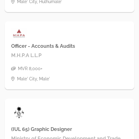
Male' City, Hulhumale'
Officer - Accounts & Audits
M.H.P.A L.L.P
MVR 8,000+
Male' City, Male'
(IUL 65) Graphic Designer
Ministry of Economic Development and Trade