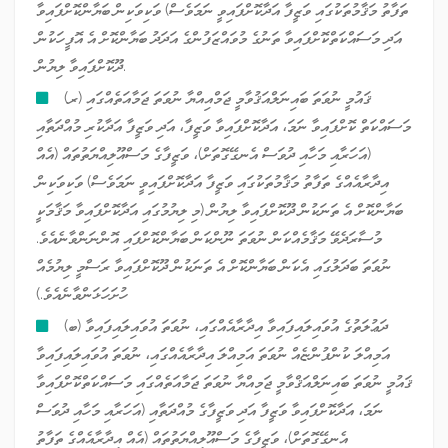
ތަފާތު މަޤާމުތަކުގައި ވަޒީފާ އަދާކޮށްފައިވީ ނަމަވެސް) ވަކިވަކިން ބަޔާންކޮށްފައިވާ
އަދި މަސައްކަތްކޮށްފައިވާ ތަނުގެ މުވައްޒަފުންގެ އަދަދު ބަޔާންކޮށް އެ އޮފީހަކުން
ދޫކޮށްފައިވާ ލިޔުން.
(ރ) ޤައުމީ ނުވަތަ ބައިނަލްއަޤުވާމީ ޖަމްއިއްޔާ ނުވަތަ ޖަމާއަތެއްގައި
މަސައްކަތް ކޮށްފައިވާ ނަމަ، އަދާކޮށްފައިވާ ވަޒީފާ، އަދި ވަޒީފާ އަދާކުރި މުއްދަތާއި
(އަހަރާއި މަހާއި ދުވަސް އެނގޭގޮތަށް)، ވަޒީފާގެ މަސްއޫލިއްޔަތުތައް (އެއް
އިދާރާއެއްގެ ތަފާތު މަޤާމުތަކުގައި ވަޒީފާ އަދާކޮށްފައިވީ ނަމަވެސް) ވަކިވަކިން
ބަޔާންކޮށް އެ ތަނަކުން ދޫކޮށްފައިވާ ލިޔުން (މި ލިޔުމުގައި އަދާކޮށްފައިވާ މަޤާމަކީ
މުސާރަދެވޭ މަޤާމެއްކަން ނުވަތަ ނޫންކަން ބަޔާންކޮށްފައި އޮންނަންވާނެއެވެ.
ނުވަތަ ބަދަލުގައި އެކަން ބަޔާންކޮށް އެ ތަނަކުން ދޫކޮށްފައިވާ ރަސްމީ ލިޔުމެއް
ހުށަހަޅަންވާނެއެވެ.)
(ބ) ދަޢުލަތުގެ އުވައިލައިފައިވާ އިދާރާއެއްގައި، ނުވަތަ އުވައިލައިފައިވާ
އަމިއްލަ ކުންފުންޏެއް ނުވަތަ އަމިއްލަ އިދާރާއެއްގައި، ނުވަތަ އުވައިލައިފައިވާ
ޤައުމީ ނުވަތަ ބައިނަލްއަޤްވާމީ ޖަމިއްޔާ ނުވަތަ ޖަމާއަތެއްގައި މަސައްކަތްކޮށްފައިވާ
ނަމަ، އަދާކޮށްފައިވާ ވަޒީފާ އަދި ވަޒީފާގެ މުއްދަތާއި (އަހަރާއި މަހާއި ދުވަސް
އެނގޭގޮތަށް)، ވަޒީފާގެ މަސްއޫލިއްޔަތުތައް (އެއް އިދާރާއެއްގެ ތަފާތު