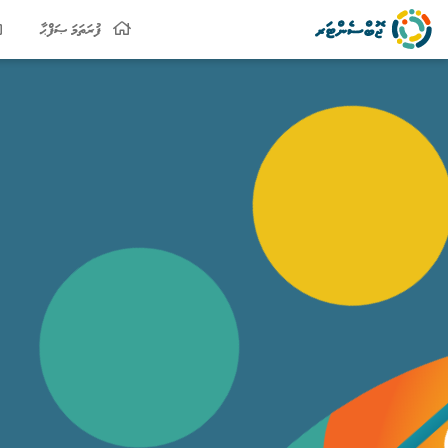
ފުރަތަމަ ޞަފްޙާ