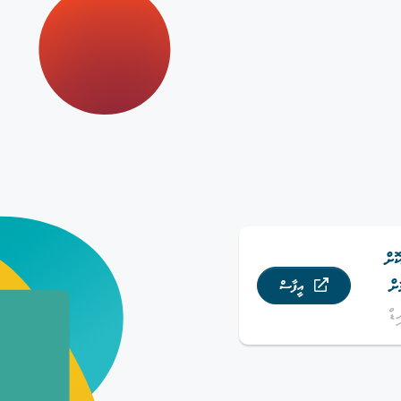
ޮށް
ށް
އީފާސް
ޑް