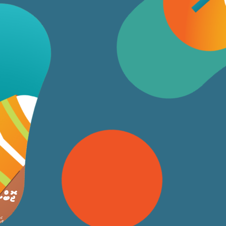
ޖޮބްސ
އެ