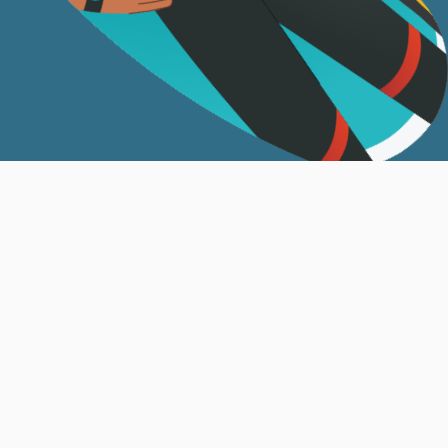
އަޅުގަނޑުމެން
ޤައުމީ ޖޮބް ސެންޓަރަކީ ވަޒީފާދޭ ފަރާތްތަކަށާއި، ވަޒީފާ ހޯދާ
ފަރާތްތަކަށް ފަސޭހަކަމާއެކު ބޭނުންކޮށް، ރާއްޖޭގެ އެކި
ކަންކަޅުތަކުގައި ލިބެންހުރި ވަޒީފާތަކުގެ މަޢުލޫމާތު
ޝާއިޢުކުރެވޭ ޕްލެޓްފޯމެކެވެ.