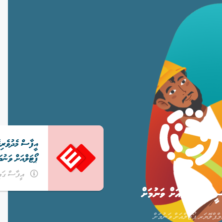
އީފާސް މެދުވެރިކ
ޕޯޓަލްއަށް ވަނުމަ
އީފާސް ގައި
ީކަރ ޕޯޓަލްއަށް ވަނުމަށް
މްޕްލޮޔަރ ޕޯޓަލްއަށް ވަނުމަށް