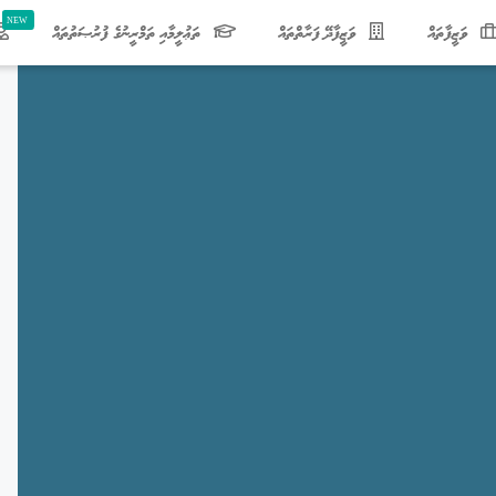
ވަޒީފާތައް
ވަޒީފާދޭ ފަރާތްތައް
ތަޢުލީމާއި ތަމްރީނުގެ ފުރުޞަތުތައް