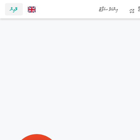
މީރީ
އިންކަމް ސަޕޯޓް
ލޮގިން