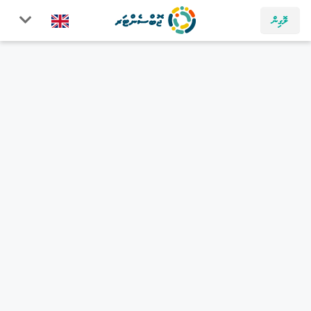
ލޮގިން