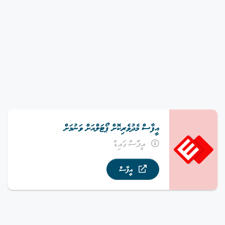
އީފާސް މެދުވެރިކޮށް ޕޯޓަލްއަށް ވަނުމަށް
އީފާސް ގައިޑް
އީފާސް