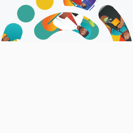
އަޅުގަނޑުމެން
ޤައުމީ ޖޮބް ސެންޓަރަކީ ވަޒީފާދޭ ފަރާތްތަކަށާއި، ވަޒީފާ ހޯދާ
ފަރާތްތަކަށް ފަސޭހަކަމާއެކު ބޭނުންކޮށް، ރާއްޖޭގެ އެކި
ކަންކަޅުތަކުގައި ލިބެންހުރި ވަޒީފާތަކުގެ މަޢުލޫމާތު ޝާއިޢުކުރެވޭ
ޕްލެޓްފޯމެކެވެ.
އިތުރު މަޢުލޫމާތު