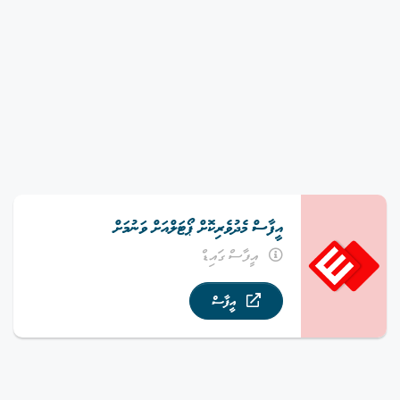
އީފާސް މެދުވެރިކޮށް ޕޯޓަލްއަށް ވަނުމަށް
އީފާސް ގައިޑް
އީފާސް