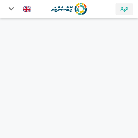
ލޮގިން