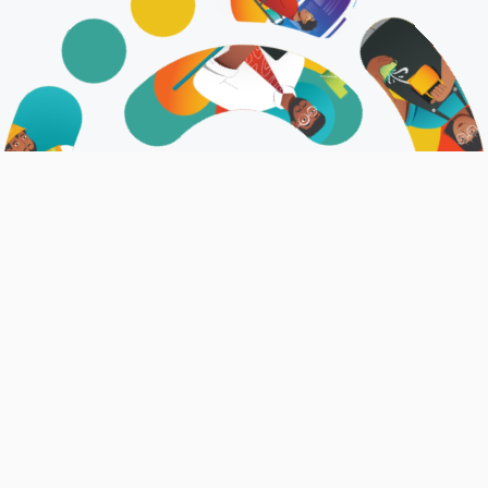
އަޅުގަނޑުމެން
ޤައުމީ ޖޮބް ސެންޓަރަކީ ވަޒީފާދޭ ފަރާތްތަކަށާއި، ވަޒީފާ ހޯދާ
ފަރާތްތަކަށް ފަސޭހަކަމާއެކު ބޭނުންކޮށް، ރާއްޖޭގެ އެކި
ކަންކަޅުތަކުގައި ލިބެންހުރި ވަޒީފާތަކުގެ މަޢުލޫމާތު ޝާއިޢުކުރެވޭ
ޕްލެޓްފޯމެކެވެ.
އިތުރު މަޢުލޫމާތު