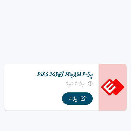
އީފާސް މެދުވެރިކޮށް ޕޯޓަލްއަށް ވަނުމަށް
އީފާސް ގައިޑް
އީފާސް