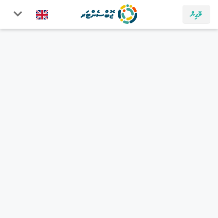
ލޮގިން