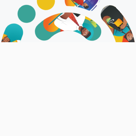
އަޅުގަނޑުމެން
ޤައުމީ ޖޮބް ސެންޓަރަކީ ވަޒީފާދޭ ފަރާތްތަކަށާއި، ވަޒީފާ ހޯދާ
ފަރާތްތަކަށް ފަސޭހަކަމާއެކު ބޭނުންކޮށް، ރާއްޖޭގެ އެކި
ކަންކަޅުތަކުގައި ލިބެންހުރި ވަޒީފާތަކުގެ މަޢުލޫމާތު ޝާއިޢުކުރެވޭ
ޕްލެޓްފޯމެކެވެ.
އިތުރު މަޢުލޫމާތު