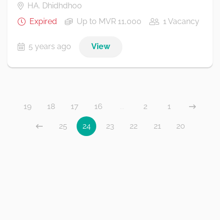
HA. Dhidhdhoo
Expired
Up to MVR 11,000
1 Vacancy
5 years ago
View
19
18
17
16
...
2
1
25
24
23
22
21
20