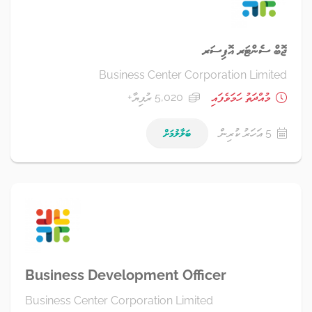
ޖޮބް ސެންޓަރ އޮފިސަރ
Business Center Corporation Limited
މުއްދަތު ހަމަވެފައި
5,020 ރުފިޔާ+
5 އަހަރު ކުރިން
ބަލާލުމަށް
Business Development Officer
Business Center Corporation Limited