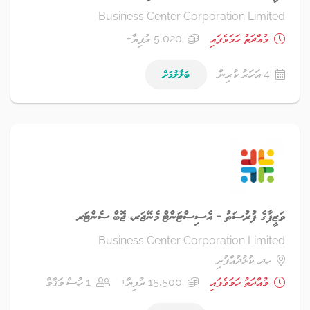
Business Center Corporation Limited
މުއްދަތު ހަމަވެފައި
5,020 ރުފިޔާ+
4 އަހަރު ކުރިން
ބަލާލުމަށް
ވަޒީފާގެ ފުރުސަތު - އެސިސްޓަންޓް މެނޭޖަރ، ޖޮބް ސެންޓަރ
Business Center Corporation Limited
ހދ. ކުޅުދުއްފުށި
މުއްދަތު ހަމަވެފައި
15,500 ރުފިޔާ+
1 ހުސް މަޤާމް