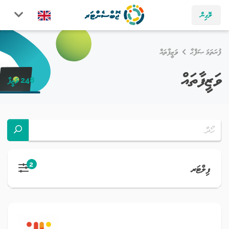
ލޮގިން
ފުރަތަމަ ޞަފްޙާ
ވަޒީފާތައް
ވަޒީފާތައް
248 ވަޒީފާ
2
ފިލްޓަރ