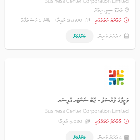
Business Center Corporation Limited
އައްޑޫ ސިޓީ، ހިތަދޫ
މުއްދަތު ހަމަވެފައި
15,500 ރުފިޔާ+
1 ހުސް މަޤާމް
4 އަހަރު ކުރިން
ބަލާލުމަށް
ވަޒީފާގެ ފުރުސަތު - ޖޮބް ސެންޓަރ އޮފިސަރ
Business Center Corporation Limited
މުއްދަތު ހަމަވެފައި
5,020 ރުފިޔާ+
4 އަހަރު ކުރިން
ބަލާލުމަށް