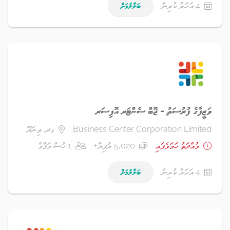
4 އަހަރު ކުރިން
ބަލާލުމަށް
ވަޒީފާގެ ފުރުސަތު - ޖޮބް ސެންޓަރ އޮފިސަރ
Business Center Corporation Limited
ގދ. ތިނަދޫ
މުއްދަތު ހަމަވެފައި
5,020 ރުފިޔާ+
1 ހުސް މަޤާމް
4 އަހަރު ކުރިން
ބަލާލުމަށް