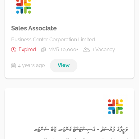
Sales Associate
Business Center Corporation Limited
Expired
MVR 10,000+
1 Vacancy
4 years ago
View
ވަޒީފާގެ ފުރުސަތު - އެސިސްޓަންޓް މެނޭޖަރ، ޖޮބް ސެންޓަރ