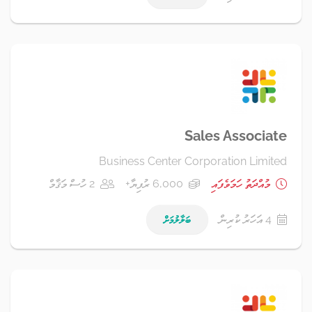
Sales Associate
Business Center Corporation Limited
މުއްދަތު ހަމަވެފައި
6,000 ރުފިޔާ+
2 ހުސް މަޤާމް
4 އަހަރު ކުރިން
ބަލާލުމަށް