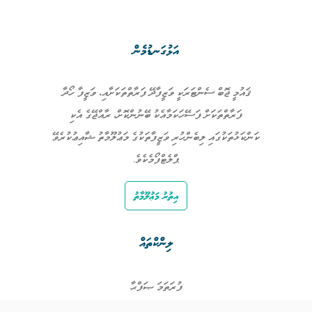
އަޅުގަނޑުމެން
ޤައުމީ ޖޮބް ސެންޓަރަކީ ވަޒީފާދޭ ފަރާތްތަކަށާއި، ވަޒީފާ ހޯދާ
ފަރާތްތަކަށް ފަސޭހަކަމާއެކު ބޭނުންކޮށް، ރާއްޖޭގެ އެކި
ކަންކަޅުތަކުގައި ލިބެންހުރި ވަޒީފާތަކުގެ މަޢުލޫމާތު ޝާއިޢުކުރެވޭ
ޕްލެޓްފޯމެކެވެ.
އިތުރު މަޢުލޫމާތު
ލިންކްތައް
ފުރަތަމަ ޞަފްޙާ
ވަޒީފާތައް