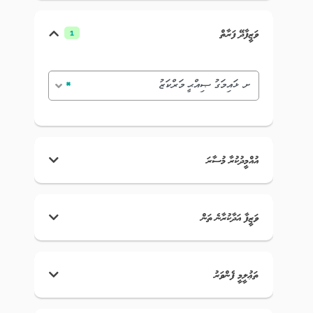
ވަޒީފާދޭ ފަރާތް
1
ށ. ޅައިމަގު ޞިއްޙީ މަރްކަޒު
×
އުއްމީދުކުރާ މުސާރަ
ވަޒީފާ އަދާކުރާނެ ތަން
ތަޢުލީމީ ފެންވަރު