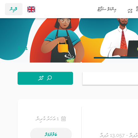
މީރީ
އިންކަމް ސަޕޯޓް
ލޮގިން
1 ވަޒީފާ
ހޯދާ
1 އަހަރު ކުރިން
ބަލާލުމަށް