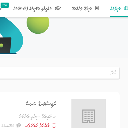
(current)
ވަޒީފާތައް
ވަޒީފާދޭ ފަރާތްތައް
ތަޢުލީމާއި ތަމްރީނުގެ ފުރުޞަތުތައް
ރެޖިސްޓަރޑް ނަރސް
ށ. ޅައިމަގު ޞިއްޙީ މަރްކަޒު
މުއްދަތު ހަމަވެފައި
11,428 ރުފިޔާ - 13,057 ރުފިޔާ