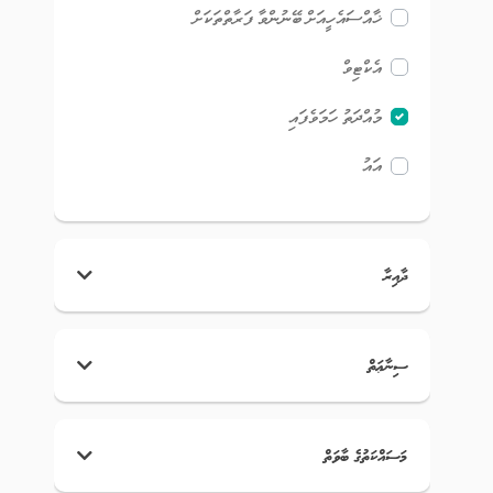
ޚާއްސައެހީއަށް ބޭނުންވާ ފަރާތްތަކަށް
އެކްޓިވް
މުއްދަތު ހަމަވެފައި
އައު
ދާއިރާ
ސިނާޢަތް
މަސައްކަތުގެ ބާވަތް