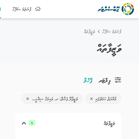
ފުރަތަމަ ޞަފްޙާ
ފުރަތަމަ ޞަފްޙާ
ވަޒީފާތައް
ވަޒީފާތައް
ފިލްޓަރ
ފޮހެލާ
މުއްދަތު ހަމަވެފައި
ވަޒީފާދޭ ފަރާތް: ށ. ޅައިމަގު ޞިއްޙީ މަރްކަޒު
ވަޒީފާތައް
1