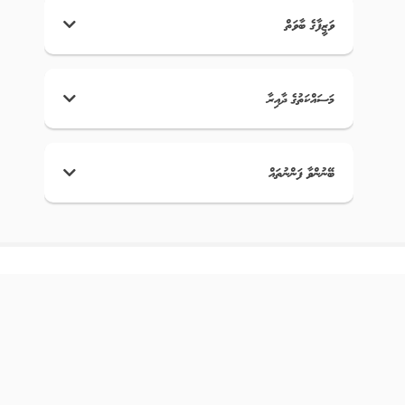
ވަޒީފާގެ ބާވަތް
މަސައްކަތުގެ ދާއިރާ
ބޭނުންވާ ފަންނުތައް
އަޅުގަނޑުމެން
ޤައުމީ ޖޮބް ސެންޓަރަކީ ވަޒީފާދޭ ފަރާތްތަކަށާއި، ވަޒީފާ ހޯދާ
ފަރާތްތަކަށް ފަސޭހަކަމާއެކު ބޭނުންކޮށް، ރާއްޖޭގެ އެކި