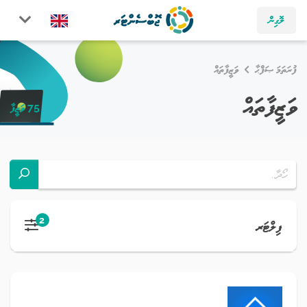
ލޮގިން
ފުރަތަމަ ޞަފްޙާ
ވަޒީފާތައް
ވަޒީފާތައް
75 ވަޒީފާ
2
ފިލްޓަރ