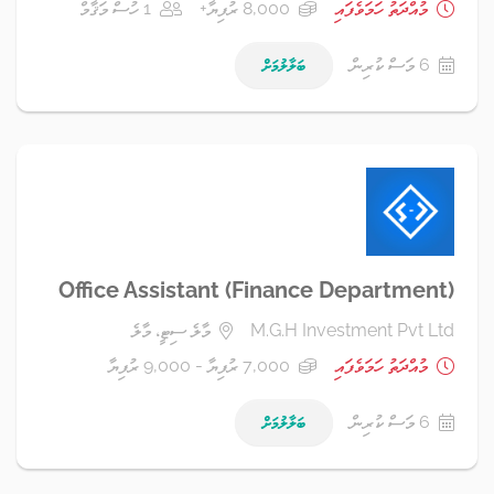
މުއްދަތު ހަމަވެފައި
8,000 ރުފިޔާ+
1 ހުސް މަޤާމް
6 މަސް ކުރިން
ބަލާލުމަށް
Office Assistant (Finance Department)
M.G.H Investment Pvt Ltd
މާލެ ސިޓީ، މާލެ
މުއްދަތު ހަމަވެފައި
7,000 ރުފިޔާ - 9,000 ރުފިޔާ
6 މަސް ކުރިން
ބަލާލުމަށް