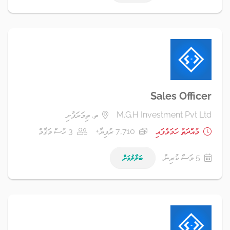
Sales Officer
M.G.H Investment Pvt Ltd
ތ. ތިމަރަފުށި
މުއްދަތު ހަމަވެފައި
7,710 ރުފިޔާ+
3 ހުސް މަޤާމް
5 މަސް ކުރިން
ބަލާލުމަށް