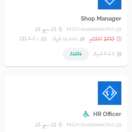
Shop Manager
M.G.H Investment Pvt Ltd
މާލެ ސިޓީ، މާލެ
މުއްދަތު ހަމަވެފައި
15,000 ރުފިޔާ+
1 ހުސް މަޤާމް
6 މަސް ކުރިން
ބަލާލުމަށް
HR Officer
M.G.H Investment Pvt Ltd
މާލެ ސިޓީ، މާލެ