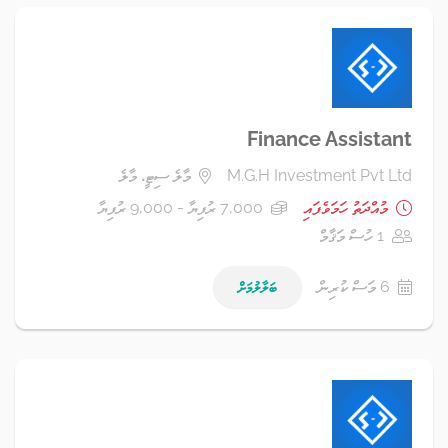
Finance Assistant
M.G.H Investment Pvt Ltd
މާލެ ސިޓީ، މާލެ
މުއްދަތު ހަމަވެފައި
7,000 ރުފިޔާ - 9,000 ރުފިޔާ
1 ހުސް މަޤާމް
6 މަސް ކުރިން
ބަލާލުމަށް