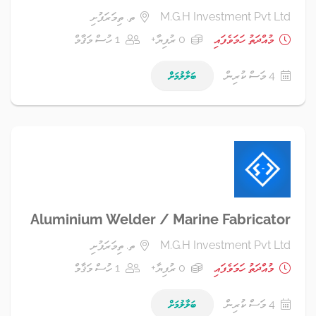
M.G.H Investment Pvt Ltd
ތ. ތިމަރަފުށި
މުއްދަތު ހަމަވެފައި
0 ރުފިޔާ+
1 ހުސް މަޤާމް
4 މަސް ކުރިން
ބަލާލުމަށް
Aluminium Welder / Marine Fabricator
M.G.H Investment Pvt Ltd
ތ. ތިމަރަފުށި
މުއްދަތު ހަމަވެފައި
0 ރުފިޔާ+
1 ހުސް މަޤާމް
4 މަސް ކުރިން
ބަލާލުމަށް