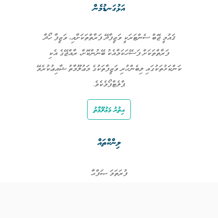
އަޅުގަނޑުމެން
ޤައުމީ ޖޮބް ސެންޓަރަކީ ވަޒީފާދޭ ފަރާތްތަކަށާއި، ވަޒީފާ ހޯދާ
ފަރާތްތަކަށް ފަސޭހަކަމާއެކު ބޭނުންކޮށް، ރާއްޖޭގެ އެކި
ކަންކަޅުތަކުގައި ލިބެންހުރި ވަޒީފާތަކުގެ މަޢުލޫމާތު ޝާއިޢުކުރެވޭ
ޕްލެޓްފޯމެކެވެ.
އިތުރު މަޢުލޫމާތު
ލިންކްތައް
ފުރަތަމަ ޞަފްޙާ
ވަޒީފާތައް
ވަޒީފާދޭ ފަރާތްތައް