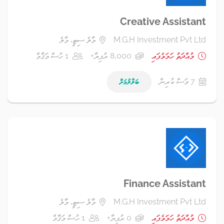
Creative Assistant
M.G.H Investment Pvt Ltd
މާލެ ސިޓީ، މާލެ
މުއްދަތު ހަމަވެފައި
8,000 ރުފިޔާ+
1 ހުސް މަޤާމް
7 މަސް ކުރިން
ބަލާލުމަށް
Finance Assistant
M.G.H Investment Pvt Ltd
މާލެ ސިޓީ، މާލެ
މުއްދަތު ހަމަވެފައި
0 ރުފިޔާ+
1 ހުސް މަޤާމް