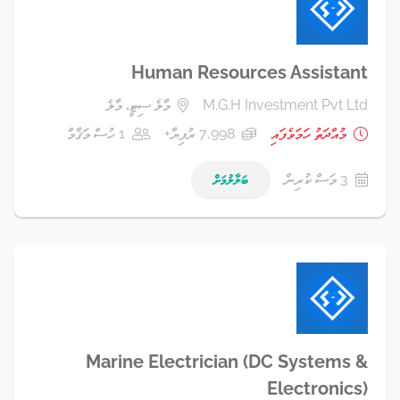
Human Resources Assistant
M.G.H Investment Pvt Ltd
މާލެ ސިޓީ، މާލެ
މުއްދަތު ހަމަވެފައި
7,998 ރުފިޔާ+
1 ހުސް މަޤާމް
3 މަސް ކުރިން
ބަލާލުމަށް
Marine Electrician (DC Systems &
Electronics)