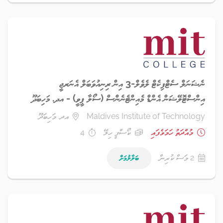
ނެޝަނަލް ސެޓްފިކެޓް ލެވެލް-3 އިން ރިނިއުވަބަލް އެނަރޖީ
އިންސްޓޮލޭޝަން އެންޑް މެއިންޓެނެންސް (ސޯލާ ޕީވީ) - އދ. މަހިބަދޫ
Maldives Institute of Technology
އދ. މަހިބަދޫ
މުއްދަތު ހަމަވެފައި
ކޯސްފީ ހިލޭ
4
2 މަސް ކުރިން
ބަލާލުމަށް