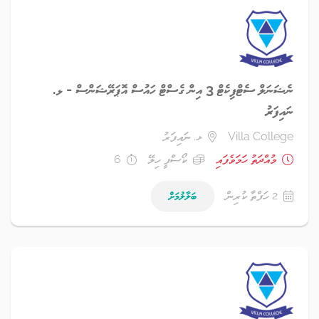
ނެޝަނަލް ސެޓްފިކެޓް 3 އިން ގެސްޓް ހައުސް އޮޕަރޭޝަންސް - ޅ.
ނައިފަރު
Villa College
ޅ. ނައިފަރު
މުއްދަތު ހަމަވެފައި
ކޯސްފީ ހިލޭ
6
2 ހަފްތާ ކުރިން
ބަލާލުމަށް