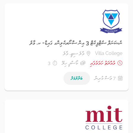
ނެޝަނަލް ސެޓްފިކެޓް 3 އިން ސްނޯރކެލިންގ ގައިޑް- ކ. މާލެ
Villa College
މާލެ ސިޓީ، މާލެ
މުއްދަތު ހަމަވެފައި
ކޯސްފީ ހިލޭ
3
7 މަސް ކުރިން
ބަލާލުމަށް