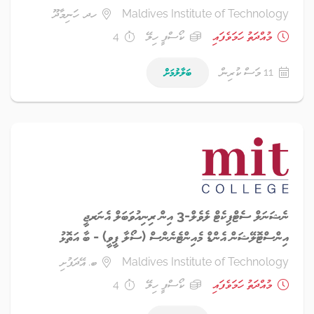
Maldives Institute of Technology
ހދ. ހަނިމާދޫ
މުއްދަތު ހަމަވެފައި
ކޯސްފީ ހިލޭ
4
11 މަސް ކުރިން
ބަލާލުމަށް
ނެޝަނަލް ސެޓްފިކެޓް ލެވެލް-3 އިން ރިނިއުވަބަލް އެނަރޖީ
އިންސްޓޮލޭޝަން އެންޑް މެއިންޓެނެންސް (ސޯލާ ޕީވީ) - ބާ އަތޮޅު
Maldives Institute of Technology
ބ. އޭދަފުށި
މުއްދަތު ހަމަވެފައި
ކޯސްފީ ހިލޭ
4