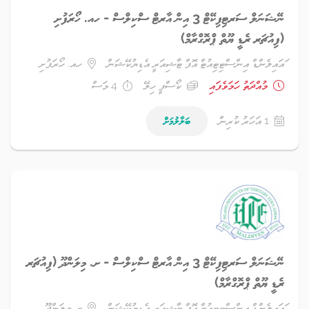
ނޭޝަނަލް ސަރޓިފިކޭޓް 3 އިން އާރޓް ސްކިލްސް - ހއ. ހޯރަފުށި
(ފިއުޗަރ ރެޑީ ޔޫތް ޕްރޮގްރާމް)
ައައިލެންޑް އިންސްޓިޓިއުޓް އޮފް ޓާޝިއަރީ އެޑިޔުކޭޝަން
ހއ. ހޯރަފުށި
މުއްދަތު ހަމަވެފައި
ކޯސްފީ ހިލޭ
4 މަސް
1 އަހަރު ކުރިން
ބަލާލުމަށް
ނޭޝަނަލް ސަރޓިފިކޭޓް 3 އިން އާރޓް ސްކިލްސް - ށ. މިލަންދޫ (ފިއުޗަރ
ރެޑީ ޔޫތް ޕްރޮގްރާމް)
ައައިލެންޑް އިންސްޓިޓިއުޓް އޮފް ޓާޝިއަރީ އެޑިޔުކޭޝަން
ށ. މިލަންދޫ