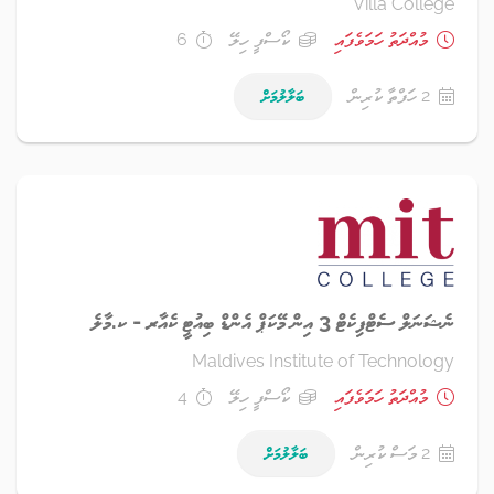
Villa College
މުއްދަތު ހަމަވެފައި
ކޯސްފީ ހިލޭ
6
2 ހަފްތާ ކުރިން
ބަލާލުމަށް
ނެޝަނަލް ސެޓްފިކެޓް 3 އިން މޭކަޕް އެންޑް ބިއުޓީ ކެއާރ - ކ.މާލެ
Maldives Institute of Technology
މުއްދަތު ހަމަވެފައި
ކޯސްފީ ހިލޭ
4
2 މަސް ކުރިން
ބަލާލުމަށް