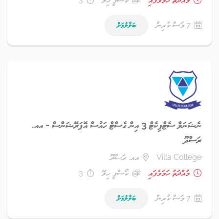
7 މަސް ކުރިން
ބަލާލުމަށް
ނެޝަނަލް ސެޓްފިކެޓް 3 އިން ގެސްޓް ހައުސް އޮޕަރޭޝަންސް - އއ.
ރަސްދޫ
Villa College
އއ. ރަސްދޫ
މުއްދަތު ހަމަވެފައި
ކޯސްފީ ހިލޭ
3
7 މަސް ކުރިން
ބަލާލުމަށް