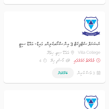
ނެޝަނަލް ސެޓްފިކެޓް 3 އިން ސްނޯރކެލިންގ ގައިޑް- އައްޑޫ ސިޓީ
Villa College
އައްޑޫ ސިޓީ، ހިތަދޫ
މުއްދަތު ހަމަވެފައި
ކޯސްފީ ހިލޭ
4
3 މަސް ކުރިން
ބަލާލުމަށް