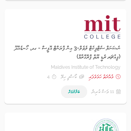
ނެޝަނަލް ސެޓްފިކެޓް ލެވެލް-3 އިން ފްރަންޓް އޮފީސް - ގދ. ހޯނޑެއްދޫ
(ފިއުޗަރ ރެޑީ ޔޫތް ޕްރޮގްރާމް)
Maldives Institute of Technology
މުއްދަތު ހަމަވެފައި
ކޯސްފީ ހިލޭ
4
11 މަސް ކުރިން
ބަލާލުމަށް