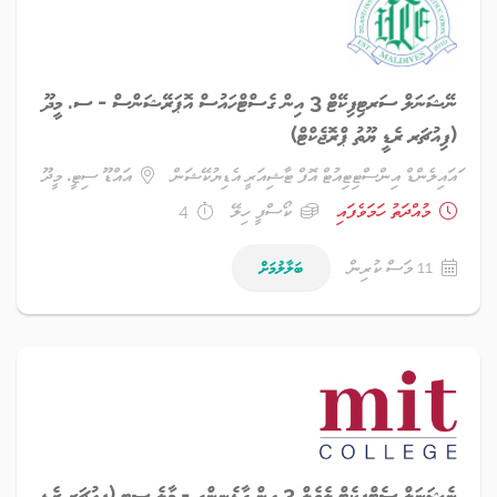
ނޭޝަނަލް ސަރޓިފިކޭޓް 3 އިން ގެސްޓްހައުސް އޮޕަރޭޝަންސް - ސ. މީދޫ
(ފިއުޗަރ ރެޑީ ޔޫތު ޕްރޮޖެކްޓް)
ައައިލެންޑް އިންސްޓިޓިއުޓް އޮފް ޓާޝިއަރީ އެޑިޔުކޭޝަން
އައްޑޫ ސިޓީ، މީދޫ
މުއްދަތު ހަމަވެފައި
ކޯސްފީ ހިލޭ
4
11 މަސް ކުރިން
ބަލާލުމަށް
ނެޝަނަލް ސެޓްފިކެޓް ލެވެލް 3 އިން ގާޑެނިންގ - މާލެ ސިޓީ (ފިއުޗަރ ރެޑީ