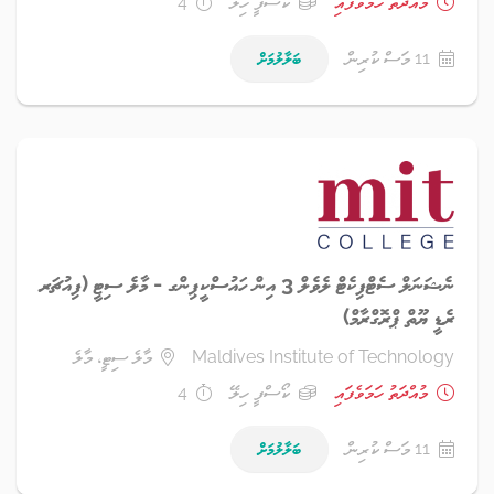
މުއްދަތު ހަމަވެފައި
ކޯސްފީ ހިލޭ
4
11 މަސް ކުރިން
ބަލާލުމަށް
ނެޝަނަލް ސެޓްފިކެޓް ލެވެލް 3 އިން ހައުސްކީޕިންގ - މާލެ ސިޓީ (ފިއުޗަރ
ރެޑީ ޔޫތް ޕްރޮގްރާމް)
Maldives Institute of Technology
މާލެ ސިޓީ، މާލެ
މުއްދަތު ހަމަވެފައި
ކޯސްފީ ހިލޭ
4
11 މަސް ކުރިން
ބަލާލުމަށް