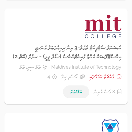
ނެޝަނަލް ސެޓްފިކެޓް ލެވެލް-3 އިން ރިނިއުވަބަލް އެނަރޖީ
އިންސްޓޮލޭޝަން އެންޑް މެއިންޓެނެންސް (ސޯލާ ޕީވީ) - ކ.މާލެ (ބެޗް 2)
Maldives Institute of Technology
މާލެ ސިޓީ، މާލެ
މުއްދަތު ހަމަވެފައި
ކޯސްފީ ހިލޭ
4
8 މަސް ކުރިން
ބަލާލުމަށް