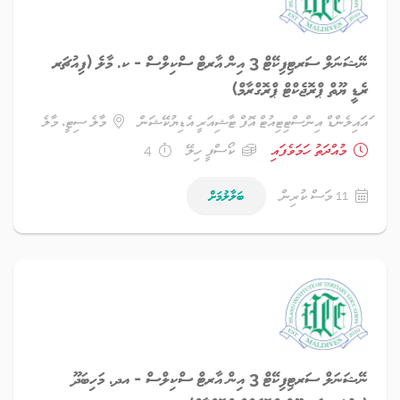
ނޭޝަނަލް ސަރޓިފިކޭޓް 3 އިން އާރޓް ސްކިލްސް - ކ. މާލެ (ފިއުޗަރ
ރެޑީ ޔޫތް ޕްރޮޖެކްޓް ޕްރޮގްރާމް)
ައައިލެންޑް އިންސްޓިޓިއުޓް އޮފް ޓާޝިއަރީ އެޑިޔުކޭޝަން
މާލެ ސިޓީ، މާލެ
މުއްދަތު ހަމަވެފައި
ކޯސްފީ ހިލޭ
4
11 މަސް ކުރިން
ބަލާލުމަށް
ނޭޝަނަލް ސަރޓިފިކޭޓް 3 އިން އާރޓް ސްކިލްސް - އދ. މަހިބަދޫ