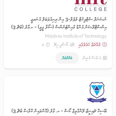
ނެޝަނަލް ސެޓްފިކެޓް ލެވެލް-3 އިން ރިނިއުވަބަލް އެނަރޖީ
އިންސްޓޮލޭޝަން އެންޑް މެއިންޓެނެންސް (ސޯލާ ޕީވީ) - ކ.މާލެ (ބެޗް 3)
Maldives Institute of Technology
މުއްދަތު ހަމަވެފައި
ކޯސްފީ ހިލޭ
4
2 މަސް ކުރިން
ބަލާލުމަށް
ބޭސިކް ޗައިނީޒް ލޭންގްވިޖް ކޯސް - ކ. މާލެ (އޮންލައިން ކްލާސް ބެޗް 3)