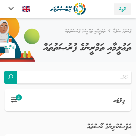
ލޮގިން
ފުރަތަމަ ޞަފްޙާ
ތަޢުލީމާއި ތަމްރީނުގެ ފުރުޞަތުތައް
ތަޢުލީމާއި ތަމްރީނުގެ ފުރުޞަތުތައް
1 ކޯސް
2
ފިލްޓަރ
އަޕްސްކްލިންގް ކޯސްތައް