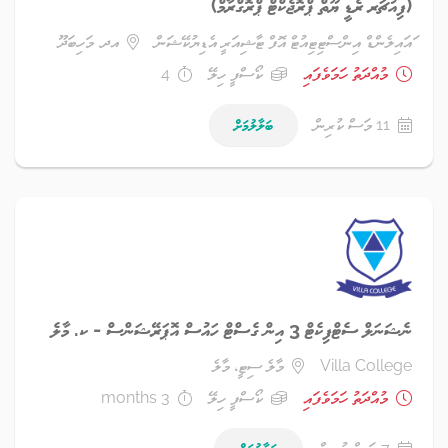
(ފިއުޗަރ ރެޑީ ޔޫތް ޕްރޮޖެކްޓް ޕްރޮގްރާމް)
ައައިލެންޑް އިންސްޓިޓިއުޓް އޮފް ޓާޝިއަރީ އެޑިޔުކޭޝަން
އދ. މަހިބަދޫ
މުއްދަތު ހަމަވެފައި
ކޯސްފީ ހިލޭ
4
11 މަސް ކުރިން
ބަލާލުމަށް
ނެޝަނަލް ސެޓްފިކެޓް 3 އިން ގެސްޓް ހައުސް އޮޕަރޭޝަންސް - ކ. މާލެ
Villa College
މާލެ ސިޓީ، މާލެ
މުއްދަތު ހަމަވެފައި
ކޯސްފީ ހިލޭ
3 months