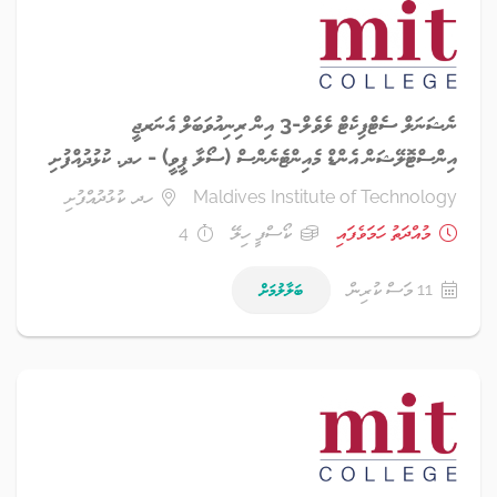
ނެޝަނަލް ސެޓްފިކެޓް ލެވެލް-3 އިން ރިނިއުވަބަލް އެނަރޖީ
އިންސްޓޮލޭޝަން އެންޑް މެއިންޓެނެންސް (ސޯލާ ޕީވީ) - ހދ. ކުޅުދުއްފުށި
Maldives Institute of Technology
ހދ. ކުޅުދުއްފުށި
މުއްދަތު ހަމަވެފައި
ކޯސްފީ ހިލޭ
4
11 މަސް ކުރިން
ބަލާލުމަށް