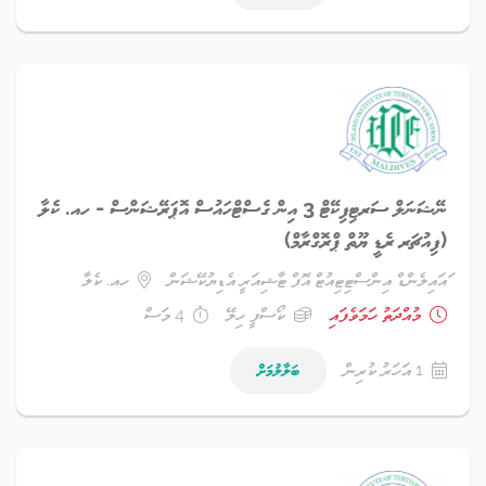
ނޭޝަނަލް ސަރޓިފިކޭޓް 3 އިން ގެސްޓްހައުސް އޮޕަރޭޝަންސް - ހއ. ކެލާ
(ފިއުޗަރ ރެޑީ ޔޫތް ޕްރޮގްރާމް)
ައައިލެންޑް އިންސްޓިޓިއުޓް އޮފް ޓާޝިއަރީ އެޑިޔުކޭޝަން
ހއ. ކެލާ
މުއްދަތު ހަމަވެފައި
ކޯސްފީ ހިލޭ
4 މަސް
1 އަހަރު ކުރިން
ބަލާލުމަށް