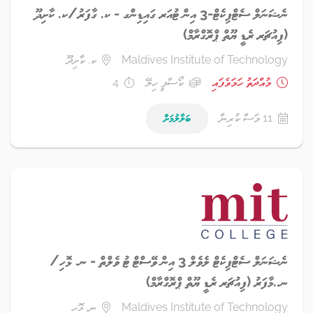
ނެޝަނަލް ސެޓްފިކެޓް-3 އިން ޓުއަރ ގައިޑިންގ - ކ. ގާފަރު/ކ. ކާށިދޫ
(ފިއުޗަރ ރެޑީ ޔޫތް ޕްރޮގްރާމް)
Maldives Institute of Technology
ކ. ކާށިދޫ
މުއްދަތު ހަމަވެފައި
ކޯސްފީ ހިލޭ
4
11 މަސް ކުރިން
ބަލާލުމަށް
ނެޝަނަލް ސެޓްފިކެޓް ލެވެލް 3 އިން ވޭސްޓް ޓު ވެލްތް - ނ. ޅޮހި/
ނ..މާފަރު (ފިއުޗަރ ރެޑީ ޔޫތް ޕްރޮގްރާމް)
Maldives Institute of Technology
ނ. ޅޮހި