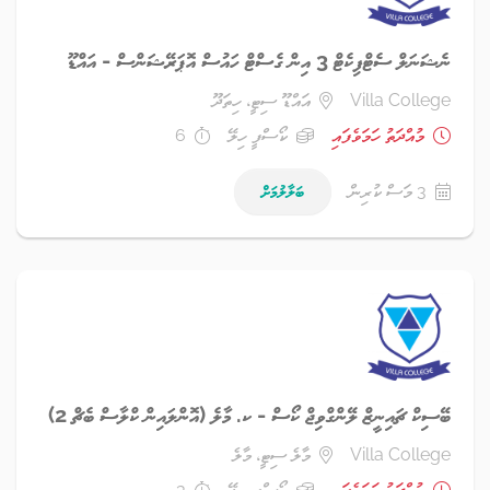
ނެޝަނަލް ސެޓްފިކެޓް 3 އިން ގެސްޓް ހައުސް އޮޕަރޭޝަންސް - އައްޑޫ
Villa College
އައްޑޫ ސިޓީ، ހިތަދޫ
މުއްދަތު ހަމަވެފައި
ކޯސްފީ ހިލޭ
6
3 މަސް ކުރިން
ބަލާލުމަށް
ބޭސިކް ޗައިނީޒް ލޭންގްވިޖް ކޯސް - ކ. މާލެ (އޮންލައިން ކްލާސް ބެޗް 2)
Villa College
މާލެ ސިޓީ، މާލެ
މުއްދަތު ހަމަވެފައި
ކޯސްފީ ހިލޭ
3