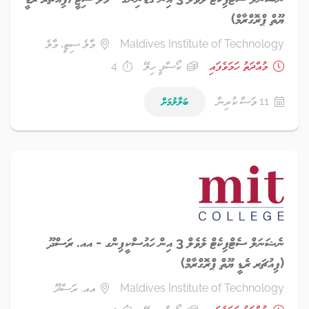
ޔޫތް ޕްރޮގްރާމް)
Maldives Institute of Technology
މާލެ ސިޓީ، މާލެ
މުއްދަތު ހަމަވެފައި
ކޯސްފީ ހިލޭ
4
11 މަސް ކުރިން
ބަލާލުމަށް
ނެޝަނަލް ސެޓްފިކެޓް ލެވެލް 3 އިން ހައުސްކީޕިންގ - އއ. ރަސްދޫ
(ފިއުޗަރ ރެޑީ ޔޫތް ޕްރޮގްރާމް)
Maldives Institute of Technology
އއ. ރަސްދޫ