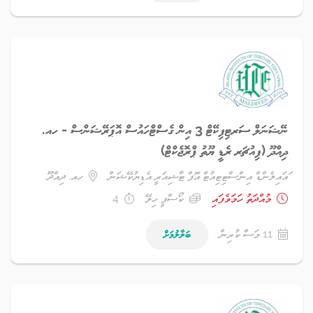
ނޭޝަނަލް ސަރޓިފިކޭޓް 3 އިން ގެސްޓްހައުސް އޮޕަރޭޝަންސް - ހއ.
ދިއްދޫ (ފިއުޗަރ ރެޑީ ޔޫތު ޕްރޮޖެކްޓް)
ައައިލެންޑް އިންސްޓިޓިއުޓް އޮފް ޓާޝިއަރީ އެޑިޔުކޭޝަން
ހއ. ދިއްދޫ
މުއްދަތު ހަމަވެފައި
ކޯސްފީ ހިލޭ
4
11 މަސް ކުރިން
ބަލާލުމަށް