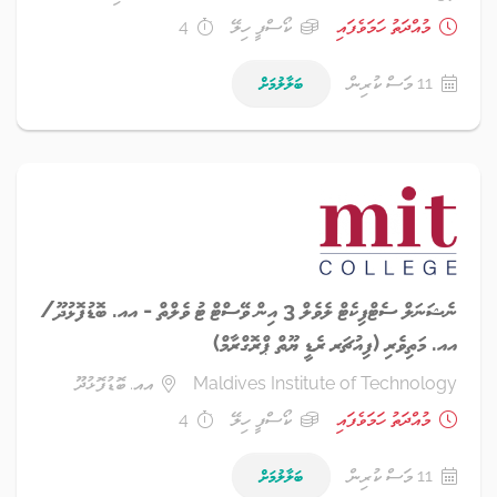
މުއްދަތު ހަމަވެފައި
ކޯސްފީ ހިލޭ
4
11 މަސް ކުރިން
ބަލާލުމަށް
ނެޝަނަލް ސެޓްފިކެޓް ލެވެލް 3 އިން ވޭސްޓް ޓު ވެލްތް - އއ. ބޮޑުފޮޅުދޫ/
އއ. މަތިވެރި (ފިއުޗަރ ރެޑީ ޔޫތް ޕްރޮގްރާމް)
Maldives Institute of Technology
އއ. ބޮޑުފޮޅުދޫ
މުއްދަތު ހަމަވެފައި
ކޯސްފީ ހިލޭ
4
11 މަސް ކުރިން
ބަލާލުމަށް