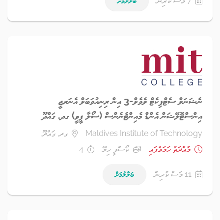
7 މަސް ކުރިން
ބަލާލުމަށް
ނެޝަނަލް ސެޓްފިކެޓް ލެވެލް-3 އިން ރިނިއުވަބަލް އެނަރޖީ
އިންސްޓޮލޭޝަން އެންޑް މެއިންޓެނެންސް (ސޯލާ ޕީވީ) ގދ. ގައްދޫ
Maldives Institute of Technology
ގދ. ގައްދޫ
މުއްދަތު ހަމަވެފައި
ކޯސްފީ ހިލޭ
4
11 މަސް ކުރިން
ބަލާލުމަށް