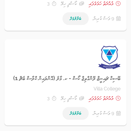
މުއްދަތު ހަމަވެފައި
ކޯސްފީ ހިލޭ
3
9 މަސް ކުރިން
ބަލާލުމަށް
ބޭސިކް ޗައިނީޒް ލޭންގްވިޖް ކޯސް - ކ. މާލެ (އޮންލައިން ކްލާސް ބެޗް 1)
Villa College
މުއްދަތު ހަމަވެފައި
ކޯސްފީ ހިލޭ
3
9 މަސް ކުރިން
ބަލާލުމަށް