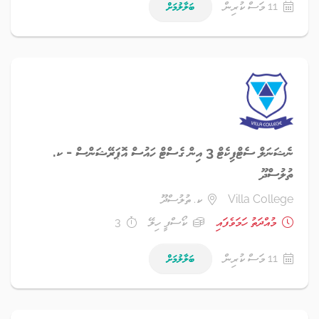
11 މަސް ކުރިން
ބަލާލުމަށް
ނެޝަނަލް ސެޓްފިކެޓް 3 އިން ގެސްޓް ހައުސް އޮޕަރޭޝަންސް - ކ.
ތުލުސްދޫ
Villa College
ކ. ތުލުސްދޫ
މުއްދަތު ހަމަވެފައި
ކޯސްފީ ހިލޭ
3
11 މަސް ކުރިން
ބަލާލުމަށް