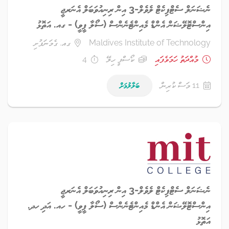
ނެޝަނަލް ސެޓްފިކެޓް ލެވެލް-3 އިން ރިނިއުވަބަލް އެނަރޖީ
އިންސްޓޮލޭޝަން އެންޑް މެއިންޓެނެންސް (ސޯލާ ޕީވީ) - ގއ. އަތޮޅު
Maldives Institute of Technology
ގއ. ގެމަނަފުށި
މުއްދަތު ހަމަވެފައި
ކޯސްފީ ހިލޭ
4
11 މަސް ކުރިން
ބަލާލުމަށް
ނެޝަނަލް ސެޓްފިކެޓް ލެވެލް-3 އިން ރިނިއުވަބަލް އެނަރޖީ
އިންސްޓޮލޭޝަން އެންޑް މެއިންޓެނެންސް (ސޯލާ ޕީވީ) - ހއ. އަދި ހދ.
އަތޮޅު