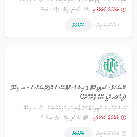
މުއްދަތު ހަމަވެފައި
ކޯސްފީ ހިލޭ
4 މަސް
1 އަހަރު ކުރިން
ބަލާލުމަށް
ނޭޝަނަލް ސަރޓިފިކޭޓް 3 އިން ގެސްޓްހައުސް އޮޕަރޭޝަންސް - ބ. ކިހާދޫ
(ފިއުޗަރ ރެޑީ ޔޫތް ޕްރޮގްރާމް)
ައައިލެންޑް އިންސްޓިޓިއުޓް އޮފް ޓާޝިއަރީ އެޑިޔުކޭޝަން
ބ. ކިހާދޫ
މުއްދަތު ހަމަވެފައި
ކޯސްފީ ހިލޭ
4 މަސް
1 އަހަރު ކުރިން
ބަލާލުމަށް