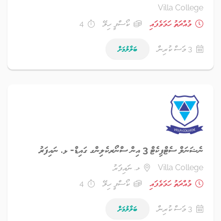
Villa College
މުއްދަތު ހަމަވެފައި
ކޯސްފީ ހިލޭ
4
3 މަސް ކުރިން
ބަލާލުމަށް
ނެޝަނަލް ސެޓްފިކެޓް 3 އިން ސްނޯރކެލިންގ ގައިޑް- ޅ. ނައިފަރު
Villa College
ޅ. ނައިފަރު
މުއްދަތު ހަމަވެފައި
ކޯސްފީ ހިލޭ
4
3 މަސް ކުރިން
ބަލާލުމަށް