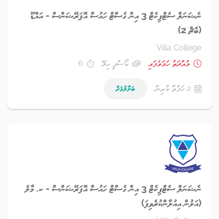
ނެޝަނަލް ސެޓްފިކެޓް 3 އިން ގެސްޓް ހައުސް އޮޕަރޭޝަންސް - އައްޑޫ
(ބެޗް 2)
Villa College
މުއްދަތު ހަމަވެފައި
ކޯސްފީ ހިލޭ
6
2 ހަފްތާ ކުރިން
ބަލާލުމަށް
ނެޝަނަލް ސެޓްފިކެޓް 3 އިން ގެސްޓް ހައުސް އޮޕަރޭޝަންސް - ކ. މާލެ
(އަލުން އިއުލާންކުރެވިފަ)