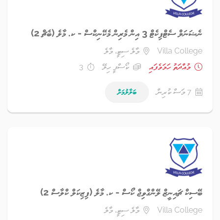
ނެޝަނަލް ސެޓްފިކެޓް 3 އިން މެރިން މެކޭނިކްސް - ކ. މާލެ (ބެޗް 2)
Villa College
މާލެ ސިޓީ، މާލެ
މުއްދަތު ހަމަވެފައި
ކޯސްފީ ހިލޭ
3
7 މަސް ކުރިން
ބަލާލުމަށް
ބޭސިކް ޗައިނީޒް ލޭންގްވިޖް ކޯސް - ކ. މާލެ (ފިޒިކަލް ކްލާސް 2)
Villa College
މާލެ ސިޓީ، މާލެ