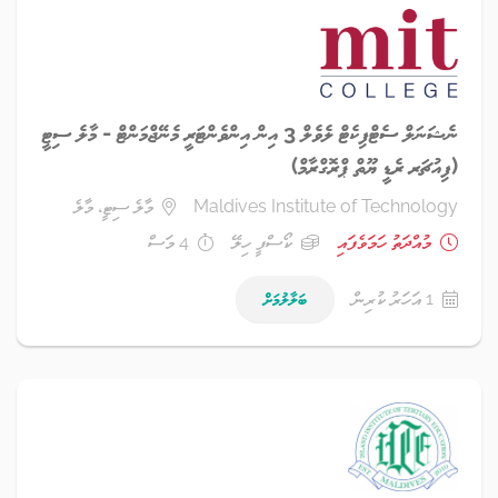
ނެޝަނަލް ސެޓްފިކެޓް ލެވެލް 3 އިން އިންވެންޓަރީ މެނޭޖްމަންޓް - މާލެ ސިޓީ
(ފިއުޗަރ ރެޑީ ޔޫތް ޕްރޮގްރާމް)
Maldives Institute of Technology
މާލެ ސިޓީ، މާލެ
މުއްދަތު ހަމަވެފައި
ކޯސްފީ ހިލޭ
4 މަސް
1 އަހަރު ކުރިން
ބަލާލުމަށް